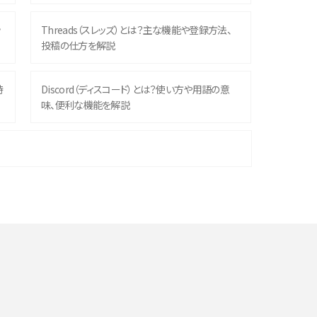
ッ
Threads（スレッズ）とは？主な機能や登録方法、
投稿の仕方を解説
時
Discord（ディスコード）とは？使い方や用語の意
味、便利な機能を解説
機
iPhone 16シリーズのモデルを比較！価格・サイズ・
カメラ性能の違いを徹底解説
や
スマホが高い理由は？購入費用を抑える方法や端
末を選ぶ時の注意点を解説！
デ
スマホのネット通信速度が遅い原因は？すぐできる
対処法や見直すポイントを解説