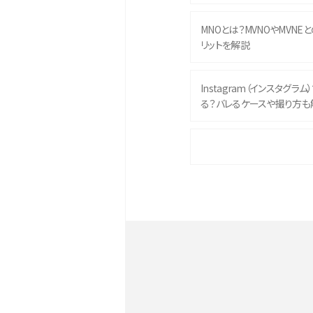
MNOとは？MVNOやMVNE
リットを解説
Instagram（インスタグラ
る？バレるケースや撮り方も
iPhone 16eとiPhone 
イズやスペックを比較して解
iPhone 16とiPhone 1
ク・機能を徹底比較
Androidスマホとは？特徴や
ススメ機種を紹介