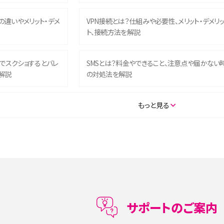
との違いやメリット・デメ
VPN接続とは？仕組みや必要性、メリット・デメリ
ト、接続方法を解説
ム）でスクショするとバレ
SMSとは？料金やできること、注意点や届かない
解説
の対処法を解説
SE（第3世代）の違いは？サ
iPhone 16eとiPhone 14を徹底比較！スペック・
もっと見る
説
能の違いをわかりやすく紹介
5の違いは？カメラ・スペッ
iPhoneの機種変更のやり方は？事前準備・手順
データ移行方法をわかりやすく解説
メリット・デメリット、お
高校生にスマホ制限は必要？所持率やメリット・
メリットを詳しく紹介
サポートのご案内