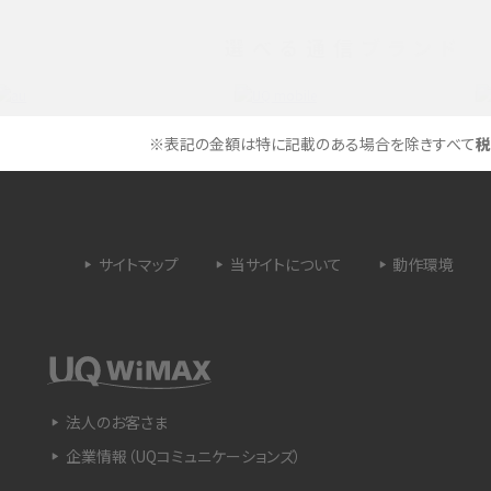
選べる通信ブランド
タイムラプスとは？撮影するメリットやおススメの
は？特徴や作り方を解説
シーン、コツなどをわかりやすく解説
ラゴン）とは？性能の確認
画面ミラーリングとは？接続の種類や方法、つな
※表記の金額は特に記載のある場合を除きすべて
税
らない場合の原因を解説
設定方法や練習のポイ
サブスクとは？言葉の意味やメリット、デメリットの
ほか、サービスの例を解説
サイトマップ
当サイトについて
動作環境
？キャリア版との違いや購
iPhoneが充電できない時はどうすればよい？6つ
の原因と対処法
や種類、メリットなど
Google Pixel 6aってどんなスマホ？特徴やほか
法人のお客さま
スマホとの比較などをわかりやすく解説
企業情報（UQコミュニケーションズ）