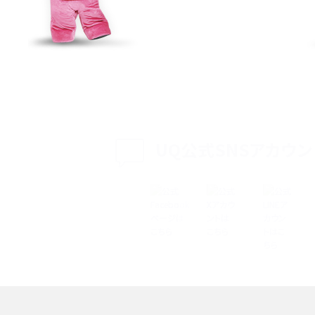
特典は？料金プランやメリッ
スマホの位置情報機能とは？有効にした場合の
説
リットや注意点などを解説
方法・解除に向けた工
インスタグラムとは？登録や投稿の方法、基本機
をわかりやすく解説
UQ公式SNSアカウン
メリットやAndroid
パケット通信料とは？どのようなサービスがある
3Gサービスの終了についても解説
できない理由は？対処法
バックグラウンド通信とは？オンにするメリットや
く解説
メリット、オフにする方法を解説
 proを比較！サイズやカメ
iPhoneのバッテリー交換の目安は？交換する方
や費用なども解説