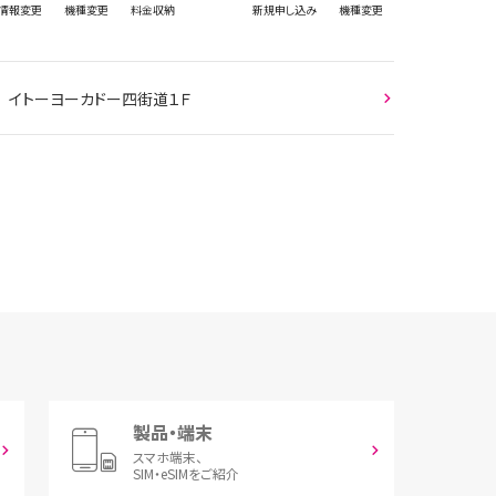
情報
変更
機種変更
料金収納
新規
申し込み
機種変更
 イトーヨーカドー四街道１Ｆ
製品・端末
スマホ端末、
SIM・eSIMをご紹介