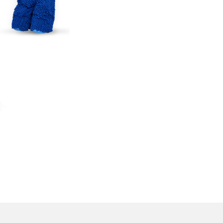
TikTokでのやり方を解説
メ
インスタグラムのアカウント削除方法は？利用解除
との違いやバックアップの取り方などを解説
能
スマホのバッテリー交換目安は？状態の確認方法
や劣化の原因、交換にかかる費用も解説
ト
？
iPhoneからAndroidへ乗り換えるメリット・デメリ
ットは？データ移行方法も紹介
デ
Bluetoothがつながらない？原因や対処法、注意
点を紹介
法
ネットワーク利用制限とは？確認方法と「○△×」
の意味を解説