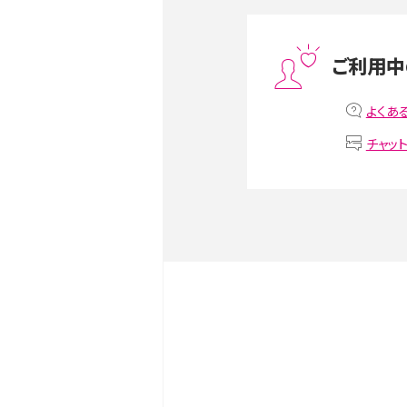
スマホや携帯端末の通信速
ツや解除のタイミング・方法
ご利用中
非通知設定とは？184で電
iPhone・Androidの設定を
よくあ
チャッ
リプライ機能とは？LINE、X（旧T
Instagram、TikTokで
LINEで送信取り消しをす
るのか、削除との違いも紹介
LINEの着信音や通知音の
鳴らない場合の対処法も紹
iCloudとは？バックアッ