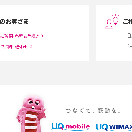
度制限とは？回避のコ
LINEの引き継ぎ方法は？対象データや事前準備・
を解説
条件・注意点などを解説
のお客さま
ご
話をかける方法や
iCloudの使用容量を減らす9つの方法！使用状況
解説
の確認手順も紹介
るご質問・各種お手続き
トでお問い合わせ
witter）、
インスタのDMの送り方は？便利機能の使い方や
送る方法を解説
意点をわかりやすく解説
る方法は？相手に知られ
「iPhoneを探す」の使い方と設定方法を紹介！ブ
ウザやアプリから探す方法を詳しく解説
設定・変更方法を解説！
着信拒否とは？設定方法やブロックした番号の
介
認方法を解説
プ設定方法や空き容量が
ASMRとは？意味や動画の種類、楽しみ方を紹介