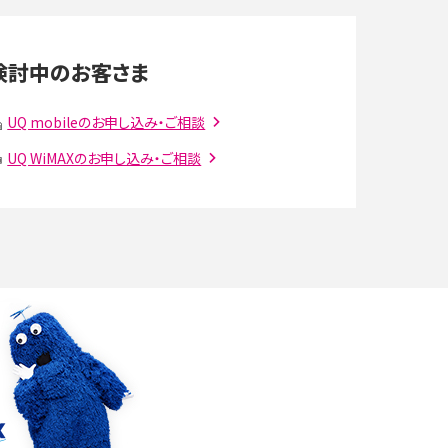
LINEの通知がこない時の原因と対処法9選！設定
の確認手順も解説
検討中のお客さま
スマホのウィジェットとは？iPhone・Androidの設
定方法やおススメを紹介
UQ mobileのお申し込み・ご相談
UQ WiMAXのお申し込み・ご相談
注
Bluetooth®とは？Wi-Fiとの違いやスマホ・PCとの
接続方法を解説
ラ
Wi-Fiを快適に使うための速度はどれくらい？用途
別の目安・回線ごとの平均を紹介
確
LINEでブロックされているか確認する方法は？手
順や注意点を解説
メンションとは？LINE・X・Instagram・Facebook・