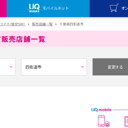
モバイルネット
オ
UQ mo
安スマホ/格安SIM）
販売店舗一覧
千葉県四街道市
オンライ
市
販売店舗一覧
UQ Wi
オンライ
変更する