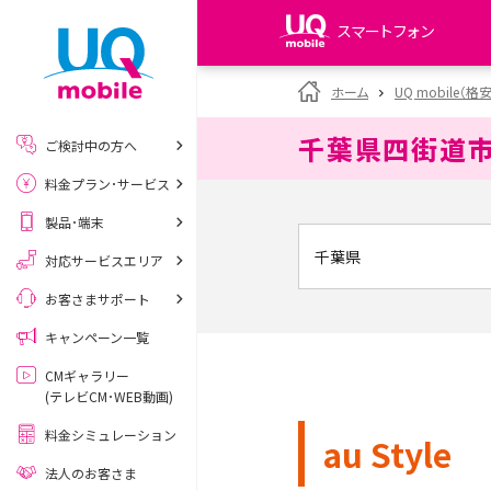
スマートフォン
my UQ WiMAX
ホーム
UQ mobile（格
UQ WiMAX ご契約の方
千葉県四街道
ご検討中の方へ
My UQ mobile
料金プラン･サービス
UQ mobile ご契約の方
製品･端末
UQ mobile
データチャージサイト
対応サービスエリア
お客さまサポート
キャンペーン一覧
CMギャラリー
(テレビCM･WEB動画)
料金シミュレーション
au Style
法人のお客さま