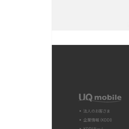
YouTubeショート動画と
Snapdragon（スナップド
方法やおススメ機種を紹介
フリック入力とは？使い方・
ントをわかりやすく解説
SIMフリーのiPhoneとは
入できる場所を解説
電子マネーとは？支払い方法
法人のお客さま
をわかりやすく解説
企業情報（KDDI）
KDDIホーム