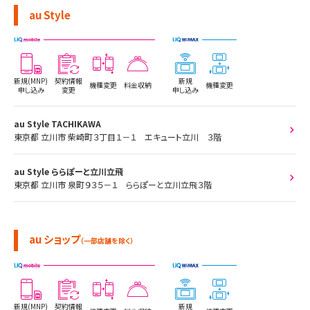
au Style
新規(MNP)
契約情報
新規
機種変更
料金収納
機種変更
申し込み
変更
申し込み
au Style TACHIKAWA
東京都 立川市 柴崎町３丁目１－１ エキュート立川 ３階
au Style ららぽーと立川立飛
東京都 立川市 泉町９３５－１ ららぽーと立川立飛３階
au ショップ
（一部店舗を除く）
新規(MNP)
契約情報
新規