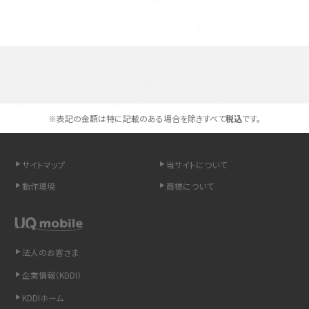
高校生にスマホ制限は必要？所持率やメリット・デメリットを詳しく紹介
スマホのネット通信速度が遅い原因は？すぐできる対処法や見直すポイントを解
説
選べる通信ブランド
スマホや携帯端末の通信速度制限とは？回避のコツや解除のタイミング・方法
を解説
※表記の金額は特に記載のある場合を除きすべて
税込
です。
LINEの引き継ぎ方法は？対象データや事前準備・条件・注意点などを解説
サイトマップ
当サイトについて
LINEの通知がこない時の原因と対処法9選！設定の確認手順も解説
動作環境
商標について
非通知設定とは？184で電話をかける方法やiPhone・Androidの設定を解説
法人のお客さま
iCloudの使用容量を減らす9つの方法！使用状況の確認手順も紹介
企業情報（KDDI）
スマホのウィジェットとは？iPhone・Androidの設定方法やおススメを紹介
KDDIホーム