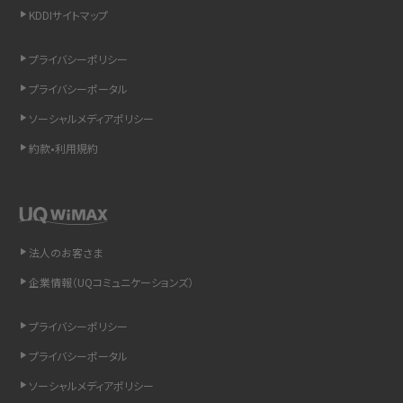
KDDIサイトマップ
リプライ機能とは？LINE、X（旧Twitter）、Instagram、TikTokで送る方法を解説
プライバシーポリシー
インスタのDMの送り方は？便利機能の使い方や注意点をわかりやすく解説
プライバシーポータル
Bluetooth®とは？Wi-Fiとの違いやスマホ・PCとの接続方法を解説
ソーシャルメディアポリシー
約款•利用規約
LINEで送信取り消しをする方法は？相手に知られるのか、削除との違いも紹介
「iPhoneを探す」の使い方と設定方法を紹介！ブラウザやアプリから探す方法を
詳しく解説
法人のお客さま
Wi-Fiを快適に使うための速度はどれくらい？用途別の目安・回線ごとの平均を
紹介
企業情報（UQコミュニケーションズ）
LINEの着信音や通知音の設定・変更方法を解説！鳴らない場合の対処法も紹介
プライバシーポリシー
プライバシーポータル
着信拒否とは？設定方法やブロックした番号の確認方法を解説
ソーシャルメディアポリシー