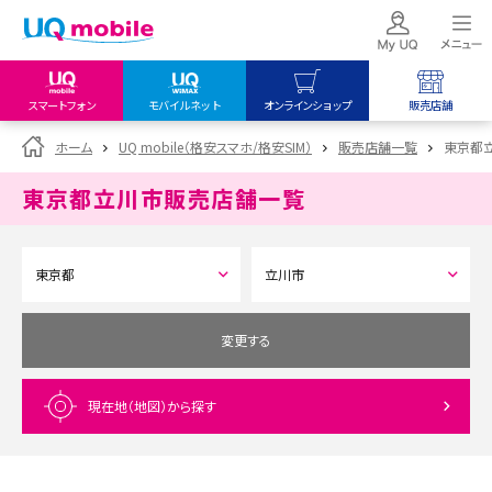
スマートフォン
モバイルネット
オンラインショップ
販売店舗
my UQ WiMAX
UQ mobile
UQ mobile
ホーム
UQ mobile（格安スマホ/格安SIM）
販売店舗一覧
東京都
UQ WiMAX ご契約の方
オンラインショップ
販売店舗
東京都立川市
販売店舗一覧
My UQ mobile
UQ WiMAX
UQ WiMAX
UQ mobile ご契約の方
オンラインショップ
販売店舗
UQ mobile
データチャージサイト
変更する
現在地（地図）
から探す