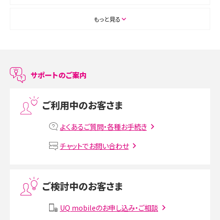
ASMRとは？初心者向けの代表ジャンルや楽しみ方を解説
もっと見る
スマホのアラーム設定方法を解説！鳴らない原因と対処法、便利機能も紹介
LINEで友だちを削除する方法は？方法ごとの影響や復活・復元する方法も解説
サポートのご案内
プリペイドSIMとは？種類やメリット・デメリット、利用までの流れを解説
ご利用中のお客さま
MNOとは？MVNOやMVNEとの違いやメリット・デメリットを解説
よくあるご質問・各種お手続き
VPN接続とは？仕組みや必要性、メリット・デメリット、接続方法を解説
チャットでお問い合わせ
Threads（スレッズ）とは？主な機能や登録方法、投稿の仕方を解説
ご検討中のお客さま
Instagram（インスタグラム）でスクショするとバレる？バレるケースや撮り方も解
説
UQ mobileのお申し込み・ご相談