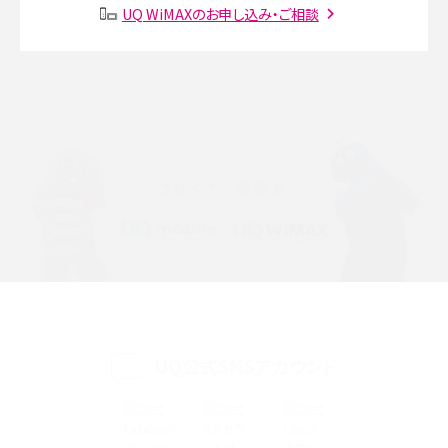
SMSとは？料金やできること、注意点や届かない時の対処法を解説
UQ WiMAXのお申し込み・ご相談
Discord（ディスコード）とは？使い方や用語の意味、便利な機能を解説
iPhone 16eとiPhone SE（第3世代）の違いは？サイズやスペックを比較して解説
iPhone 16eとiPhone 14を徹底比較！スペック・機能の違いをわかりやすく紹介
iPhone 16シリーズのモデルを比較！価格・サイズ・カメラ性能の違いを徹底解説
iPhone 16とiPhone 15の違いは？カメラ・スペック・機能を徹底比較
iPhoneの機種変更のやり方は？事前準備・手順やデータ移行方法をわかりやす
く解説
UQ公式SNSアカウント
スマホが高い理由は？購入費用を抑える方法や端末を選ぶ時の注意点を解説！
Androidスマホとは？特徴やメリット・デメリット、おススメ機種を紹介