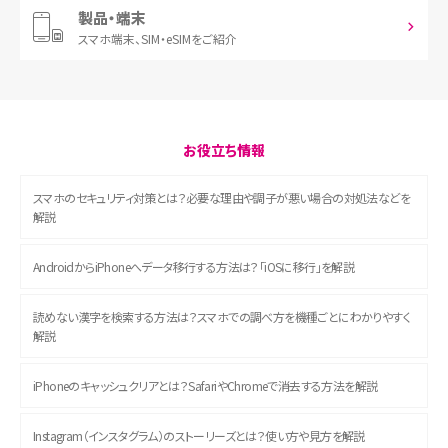
製品・端末
スマホ端末、
SIM・eSIMをご紹介
お役立ち情報
スマホのセキュリティ対策とは？必要な理由や調子が悪い場合の対処法などを
解説
AndroidからiPhoneへデータ移行する方法は？「iOSに移行」を解説
読めない漢字を検索する方法は？スマホでの調べ方を機種ごとにわかりやすく
解説
iPhoneのキャッシュクリアとは？SafariやChromeで消去する方法を解説
Instagram（インスタグラム）のストーリーズとは？使い方や見方を解説