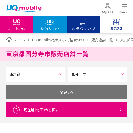
スマートフォン
モバイルネット
オンラインショップ
販売店舗
my UQ WiMAX
UQ mobile
UQ mobile
ホーム
UQ mobile（格安スマホ/格安SIM）
販売店舗一覧
東京都
UQ WiMAX ご契約の方
オンラインショップ
販売店舗
東京都国分寺市
販売店舗一覧
My UQ mobile
UQ WiMAX
UQ WiMAX
UQ mobile ご契約の方
オンラインショップ
販売店舗
UQ mobile
データチャージサイト
変更する
現在地（地図）
から探す