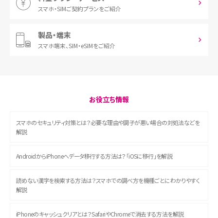
スマホ・SIM
ご契約プランをご紹介
製品・端末
スマホ端末、
SIM・eSIMをご紹介
お役立ち情報
スマホのセキュリティ対策とは？必要な理由や調子が悪い場合の対処法などを
解説
AndroidからiPhoneへデータ移行する方法は？「iOSに移行」を解説
読めない漢字を検索する方法は？スマホでの調べ方を機種ごとにわかりやすく
解説
iPhoneのキャッシュクリアとは？SafariやChromeで消去する方法を解説