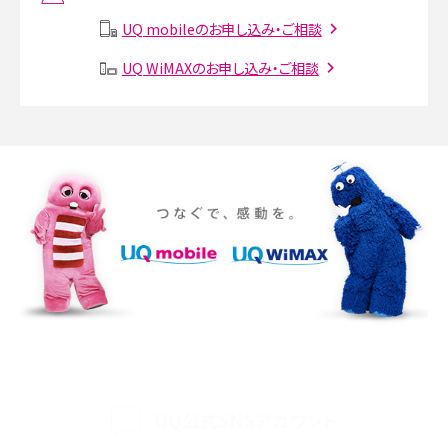
説
UQ mobileのお申し込み・ご相談
SMSとは？料金やできること、注意点や届かない時の対処法を解説
UQ WiMAXのお申し込み・ご相談
Discord（ディスコード）とは？使い方や用語の意味、便利な機能を解説
iPhone 16eとiPhone SE（第3世代）の違いは？サイズやスペックを比較して解説
iPhone 16eとiPhone 14を徹底比較！スペック・機能の違いをわかりやすく紹介
iPhone 16シリーズのモデルを比較！価格・サイズ・カメラ性能の違いを徹底解説
iPhone 16とiPhone 15の違いは？カメラ・スペック・機能を徹底比較
iPhoneの機種変更のやり方は？事前準備・手順やデータ移行方法をわかりやす
く解説
UQ公式SNSアカウント
スマホが高い理由は？購入費用を抑える方法や端末を選ぶ時の注意点を解説！