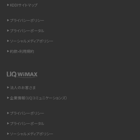
KDDIサイトマップ
スマホのウィジェットとは？iPhone・Androidの設定方法やおススメを紹介
プライバシーポリシー
リプライ機能とは？LINE、X（旧Twitter）、Instagram、TikTokで送る方法を解説
プライバシーポータル
インスタのDMの送り方は？便利機能の使い方や注意点をわかりやすく解説
ソーシャルメディアポリシー
約款•利用規約
Bluetooth®とは？Wi-Fiとの違いやスマホ・PCとの接続方法を解説
LINEで送信取り消しをする方法は？相手に知られるのか、削除との違いも紹介
「iPhoneを探す」の使い方と設定方法を紹介！ブラウザやアプリから探す方法を
法人のお客さま
詳しく解説
企業情報（UQコミュニケーションズ）
Wi-Fiを快適に使うための速度はどれくらい？用途別の目安・回線ごとの平均を
プライバシーポリシー
紹介
プライバシーポータル
LINEの着信音や通知音の設定・変更方法を解説！鳴らない場合の対処法も紹介
ソーシャルメディアポリシー