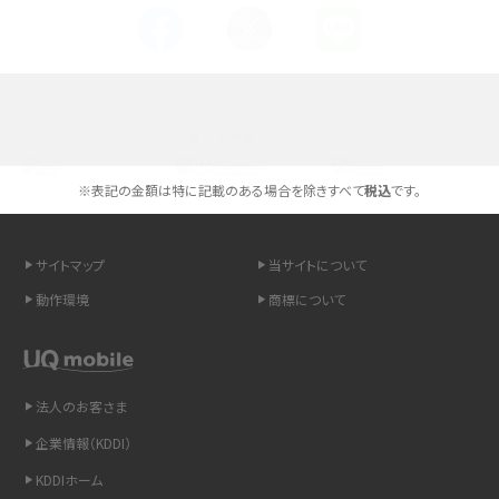
Androidスマホとは？特徴やメリット・デメリット、おススメ機種を紹介
高校生にスマホ制限は必要？所持率やメリット・デメリットを詳しく紹介
選べる通信ブランド
スマホのネット通信速度が遅い原因は？すぐできる対処法や見直すポイントを解
説
※表記の金額は特に記載のある場合を除きすべて
税込
です。
スマホや携帯端末の通信速度制限とは？回避のコツや解除のタイミング・方法
を解説
サイトマップ
当サイトについて
動作環境
商標について
LINEの引き継ぎ方法は？対象データや事前準備・条件・注意点などを解説
LINEの通知がこない時の原因と対処法9選！設定の確認手順も解説
法人のお客さま
非通知設定とは？184で電話をかける方法やiPhone・Androidの設定を解説
企業情報（KDDI）
iCloudの使用容量を減らす9つの方法！使用状況の確認手順も紹介
KDDIホーム