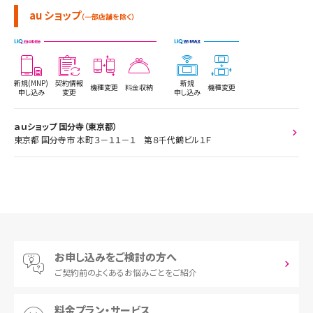
au ショップ
（一部店舗を除く）
新規(MNP)
契約情報
新規
機種変更
料金収納
機種変更
申し込み
変更
申し込み
ａｕショップ 国分寺（東京都）
東京都 国分寺市 本町３－１１－１ 第８千代鶴ビル１Ｆ
お申し込みをご検討の方へ
ご契約前の
よくあるお悩みごとをご紹介
料金プラン・サービス