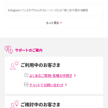
Instagram（インスタグラム）のストーリーズとは？使い方や見方を解説
ASMRとは？初心者向けの代表ジャンルや楽しみ方を解説
もっと見る
スマホのアラーム設定方法を解説！鳴らない原因と対処法、便利機能も紹介
LINEで友だちを削除する方法は？方法ごとの影響や復活・復元する方法も解説
サポートのご案内
プリペイドSIMとは？種類やメリット・デメリット、利用までの流れを解説
ご利用中のお客さま
MNOとは？MVNOやMVNEとの違いやメリット・デメリットを解説
よくあるご質問・各種お手続き
VPN接続とは？仕組みや必要性、メリット・デメリット、接続方法を解説
チャットでお問い合わせ
Threads（スレッズ）とは？主な機能や登録方法、投稿の仕方を解説
ご検討中のお客さま
Instagram（インスタグラム）でスクショするとバレる？バレるケースや撮り方も解