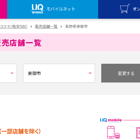
モバイルネット
オ
UQ mo
安スマホ/格安SIM）
販売店舗一覧
長野県東御市
オンライ
販売店舗一覧
UQ Wi
オンライ
変更する
（一部店舗を除く）