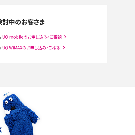
LINEの通知がこない時の原因と対処法9選！設定
の確認手順も解説
検討中のお客さま
スマホのウィジェットとは？iPhone・Androidの設
定方法やおススメを紹介
UQ mobileのお申し込み・ご相談
UQ WiMAXのお申し込み・ご相談
注
Bluetooth®とは？Wi-Fiとの違いやスマホ・PCとの
接続方法を解説
ラ
Wi-Fiを快適に使うための速度はどれくらい？用途
別の目安・回線ごとの平均を紹介
確
LINEでブロックされているか確認する方法は？手
順や注意点を解説
メンションとは？LINE・X・Instagram・Facebook・