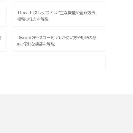
ッ
Threads（スレッズ）とは？主な機能や登録方法、
投稿の仕方を解説
時
Discord（ディスコード）とは？使い方や用語の意
味、便利な機能を解説
機
iPhone 16シリーズのモデルを比較！価格・サイズ・
カメラ性能の違いを徹底解説
や
スマホが高い理由は？購入費用を抑える方法や端
末を選ぶ時の注意点を解説！
デ
スマホのネット通信速度が遅い原因は？すぐできる
対処法や見直すポイントを解説