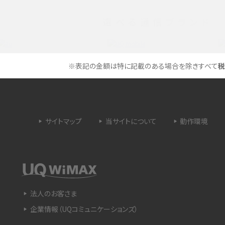
選べる通信ブランド
タイムラプスとは？撮影するメリットやおススメの
は？特徴や作り方を解説
シーン、コツなどをわかりやすく解説
ラゴン）とは？性能の確認
画面ミラーリングとは？接続の種類や方法、つな
※表記の金額は特に記載のある場合を除きすべて
税
らない場合の原因を解説
設定方法や練習のポイ
サブスクとは？言葉の意味やメリット、デメリットの
ほか、サービスの例を解説
サイトマップ
当サイトについて
動作環境
？キャリア版との違いや購
iPhoneが充電できない時はどうすればよい？6つ
の原因と対処法
や種類、メリットなど
Google Pixel 6aってどんなスマホ？特徴やほか
法人のお客さま
スマホとの比較などをわかりやすく解説
企業情報（UQコミュニケーションズ）