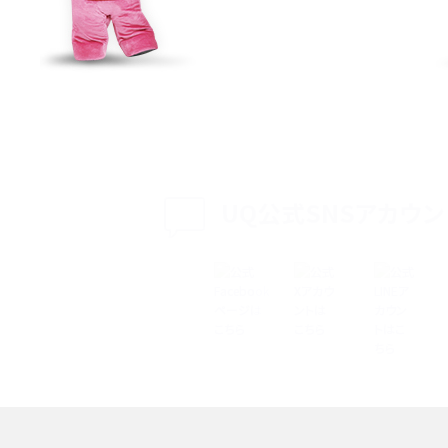
特典は？料金プランやメリッ
スマホの位置情報機能とは？有効にした場合の
説
リットや注意点などを解説
方法・解除に向けた工
インスタグラムとは？登録や投稿の方法、基本機
をわかりやすく解説
UQ公式SNSアカウン
メリットやAndroid
パケット通信料とは？どのようなサービスがある
3Gサービスの終了についても解説
できない理由は？対処法
バックグラウンド通信とは？オンにするメリットや
く解説
メリット、オフにする方法を解説
 proを比較！サイズやカメ
iPhoneのバッテリー交換の目安は？交換する方
や費用なども解説