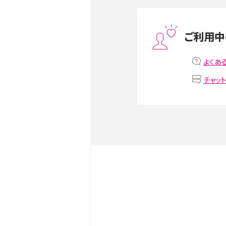
スマホや携帯端末の通信速
ツや解除のタイミング・方法
ご利用中
非通知設定とは？184で電
iPhone・Androidの設定を
よくあ
チャッ
リプライ機能とは？LINE、X（旧T
Instagram、TikTokで
LINEで送信取り消しをす
るのか、削除との違いも紹介
LINEの着信音や通知音の
鳴らない場合の対処法も紹
iCloudとは？バックアッ