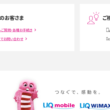
度制限とは？回避のコ
LINEの引き継ぎ方法は？対象データや事前準備・
を解説
条件・注意点などを解説
のお客さま
ご
話をかける方法や
iCloudの使用容量を減らす9つの方法！使用状況
解説
の確認手順も紹介
るご質問・各種お手続き
トでお問い合わせ
witter）、
インスタのDMの送り方は？便利機能の使い方や
送る方法を解説
意点をわかりやすく解説
る方法は？相手に知られ
「iPhoneを探す」の使い方と設定方法を紹介！ブ
ウザやアプリから探す方法を詳しく解説
設定・変更方法を解説！
着信拒否とは？設定方法やブロックした番号の
介
認方法を解説
プ設定方法や空き容量が
ASMRとは？意味や動画の種類、楽しみ方を紹介