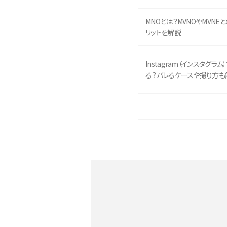
MNOとは？MVNOやMVNE
リットを解説
Instagram（インスタグラ
る？バレるケースや撮り方も
iPhone 16eとiPhone 
イズやスペックを比較して解
iPhone 16とiPhone 1
ク・機能を徹底比較
Androidスマホとは？特徴や
ススメ機種を紹介