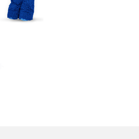
TikTokでのやり方を解説
メ
インスタグラムのアカウント削除方法は？利用解除
との違いやバックアップの取り方などを解説
能
スマホのバッテリー交換目安は？状態の確認方法
や劣化の原因、交換にかかる費用も解説
ト
？
iPhoneからAndroidへ乗り換えるメリット・デメリ
ットは？データ移行方法も紹介
デ
Bluetoothがつながらない？原因や対処法、注意
点を紹介
法
ネットワーク利用制限とは？確認方法と「○△×」
の意味を解説