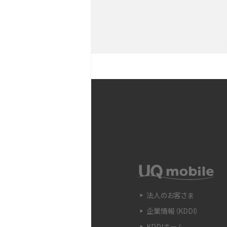
YouTubeショート動画と
Snapdragon（スナップド
方法やおススメ機種を紹介
フリック入力とは？使い方・
ントをわかりやすく解説
SIMフリーのiPhoneとは
入できる場所を解説
電子マネーとは？支払い方法
法人のお客さま
をわかりやすく解説
企業情報（KDDI）
KDDIホーム