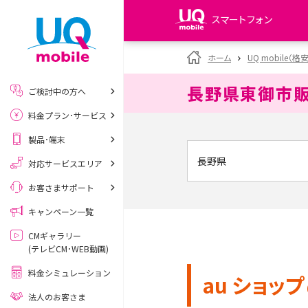
スマートフォン
my UQ WiMAX
ホーム
UQ mobile（格
UQ WiMAX ご契約の方
長野県東御市
ご検討中の方へ
My UQ mobile
料金プラン･サービス
UQ mobile ご契約の方
製品･端末
UQ mobile
データチャージサイト
対応サービスエリア
お客さまサポート
キャンペーン一覧
CMギャラリー
(テレビCM･WEB動画)
料金シミュレーション
au ショップ
法人のお客さま