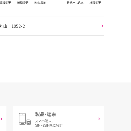
情報
変更
機種変更
料金収納
新規
申し込み
機種変更
山 1052-2
製品・端末
スマホ端末、
SIM・eSIMをご紹介