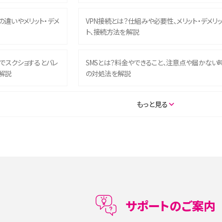
との違いやメリット・デメ
VPN接続とは？仕組みや必要性、メリット・デメリ
ト、接続方法を解説
ム）でスクショするとバレ
SMSとは？料金やできること、注意点や届かない
解説
の対処法を解説
SE（第3世代）の違いは？サ
iPhone 16eとiPhone 14を徹底比較！スペック・
もっと見る
説
能の違いをわかりやすく紹介
5の違いは？カメラ・スペッ
iPhoneの機種変更のやり方は？事前準備・手順
データ移行方法をわかりやすく解説
メリット・デメリット、お
高校生にスマホ制限は必要？所持率やメリット・
メリットを詳しく紹介
サポートのご案内