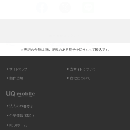
Androidスマホとは？特徴やメリット・デメリット、おススメ機種を紹介
高校生にスマホ制限は必要？所持率やメリット・デメリットを詳しく紹介
選べる通信ブランド
スマホのネット通信速度が遅い原因は？すぐできる対処法や見直すポイントを解
説
※表記の金額は特に記載のある場合を除きすべて
税込
です。
スマホや携帯端末の通信速度制限とは？回避のコツや解除のタイミング・方法
を解説
サイトマップ
当サイトについて
動作環境
商標について
LINEの引き継ぎ方法は？対象データや事前準備・条件・注意点などを解説
LINEの通知がこない時の原因と対処法9選！設定の確認手順も解説
法人のお客さま
非通知設定とは？184で電話をかける方法やiPhone・Androidの設定を解説
企業情報（KDDI）
iCloudの使用容量を減らす9つの方法！使用状況の確認手順も紹介
KDDIホーム