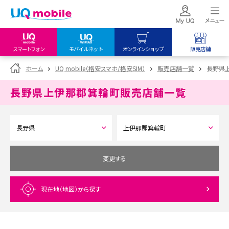
スマートフォン
モバイルネット
オンラインショップ
販売店舗
my UQ WiMAX
UQ mobile
UQ mobile
ホーム
UQ mobile（格安スマホ/格安SIM）
販売店舗一覧
長野県
UQ WiMAX ご契約の方
オンラインショップ
販売店舗
長野県上伊那郡箕輪町
販売店舗一覧
My UQ mobile
UQ WiMAX
UQ WiMAX
UQ mobile ご契約の方
オンラインショップ
販売店舗
UQ mobile
データチャージサイト
変更する
現在地（地図）
から探す