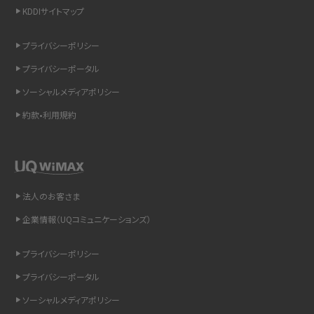
KDDIサイトマップ
スマホのウィジェットとは？iPhone・Androidの設定方法やおススメを紹介
プライバシーポリシー
リプライ機能とは？LINE、X（旧Twitter）、Instagram、TikTokで送る方法を解説
プライバシーポータル
インスタのDMの送り方は？便利機能の使い方や注意点をわかりやすく解説
ソーシャルメディアポリシー
約款•利用規約
Bluetooth®とは？Wi-Fiとの違いやスマホ・PCとの接続方法を解説
LINEで送信取り消しをする方法は？相手に知られるのか、削除との違いも紹介
「iPhoneを探す」の使い方と設定方法を紹介！ブラウザやアプリから探す方法を
法人のお客さま
詳しく解説
企業情報（UQコミュニケーションズ）
Wi-Fiを快適に使うための速度はどれくらい？用途別の目安・回線ごとの平均を
プライバシーポリシー
紹介
プライバシーポータル
LINEの着信音や通知音の設定・変更方法を解説！鳴らない場合の対処法も紹介
ソーシャルメディアポリシー