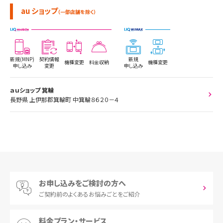
au ショップ
（一部店舗を除く）
新規(MNP)
契約情報
新規
機種変更
料金収納
機種変更
申し込み
変更
申し込み
ａｕショップ 箕輪
長野県 上伊那郡箕輪町 中箕輪８６２０－４
お申し込みをご検討の方へ
ご契約前の
よくあるお悩みごとをご紹介
料金プラン・サービス