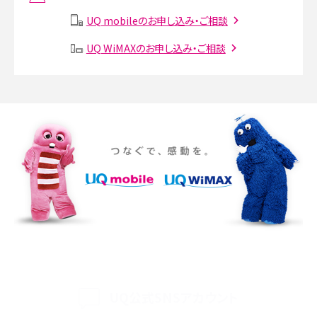
説
UQ mobileのお申し込み・ご相談
SMSとは？料金やできること、注意点や届かない時の対処法を解説
UQ WiMAXのお申し込み・ご相談
Discord（ディスコード）とは？使い方や用語の意味、便利な機能を解説
iPhone 16eとiPhone SE（第3世代）の違いは？サイズやスペックを比較して解説
iPhone 16eとiPhone 14を徹底比較！スペック・機能の違いをわかりやすく紹介
iPhone 16シリーズのモデルを比較！価格・サイズ・カメラ性能の違いを徹底解説
iPhone 16とiPhone 15の違いは？カメラ・スペック・機能を徹底比較
iPhoneの機種変更のやり方は？事前準備・手順やデータ移行方法をわかりやす
く解説
UQ公式SNSアカウント
スマホが高い理由は？購入費用を抑える方法や端末を選ぶ時の注意点を解説！