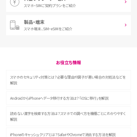
スマホ・SIM
ご契約プランをご紹介
製品・端末
スマホ端末、
SIM・eSIMをご紹介
お役立ち情報
スマホのセキュリティ対策とは？必要な理由や調子が悪い場合の対処法などを
解説
AndroidからiPhoneへデータ移行する方法は？「iOSに移行」を解説
読めない漢字を検索する方法は？スマホでの調べ方を機種ごとにわかりやすく
解説
iPhoneのキャッシュクリアとは？SafariやChromeで消去する方法を解説