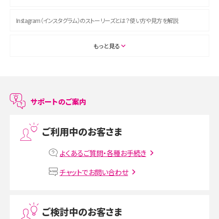
Instagram（インスタグラム）のストーリーズとは？使い方や見方を解説
ASMRとは？初心者向けの代表ジャンルや楽しみ方を解説
もっと見る
スマホのアラーム設定方法を解説！鳴らない原因と対処法、便利機能も紹介
LINEで友だちを削除する方法は？方法ごとの影響や復活・復元する方法も解説
サポートのご案内
プリペイドSIMとは？種類やメリット・デメリット、利用までの流れを解説
ご利用中のお客さま
MNOとは？MVNOやMVNEとの違いやメリット・デメリットを解説
よくあるご質問・各種お手続き
VPN接続とは？仕組みや必要性、メリット・デメリット、接続方法を解説
チャットでお問い合わせ
Threads（スレッズ）とは？主な機能や登録方法、投稿の仕方を解説
ご検討中のお客さま
Instagram（インスタグラム）でスクショするとバレる？バレるケースや撮り方も解