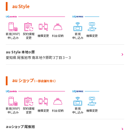
au Style
新規(MNP)
契約情報
新規
機種変更
料金収納
機種変更
申し込み
変更
申し込み
au Style 本地ヶ原
愛知県 尾張旭市 南本地ケ原町３丁目３－３
au ショップ
（一部店舗を除く）
新規(MNP)
契約情報
新規
機種変更
料金収納
機種変更
申し込み
変更
申し込み
ａｕショップ 尾張旭