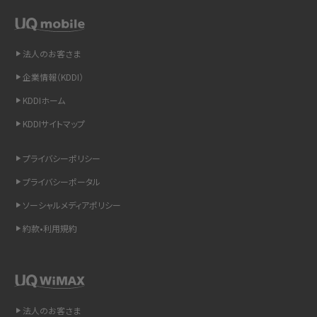
スマホや携帯端末の通信速度制限とは？回避のコツや解除のタイミング・方法
を解説
法人のお客さま
LINEの引き継ぎ方法は？対象データや事前準備・条件・注意点などを解説
企業情報（KDDI）
LINEの通知がこない時の原因と対処法9選！設定の確認手順も解説
KDDIホーム
KDDIサイトマップ
非通知設定とは？184で電話をかける方法やiPhone・Androidの設定を解説
プライバシーポリシー
iCloudの使用容量を減らす9つの方法！使用状況の確認手順も紹介
プライバシーポータル
スマホのウィジェットとは？iPhone・Androidの設定方法やおススメを紹介
ソーシャルメディアポリシー
約款•利用規約
リプライ機能とは？LINE、X（旧Twitter）、Instagram、TikTokで送る方法を解説
インスタのDMの送り方は？便利機能の使い方や注意点をわかりやすく解説
Bluetooth®とは？Wi-Fiとの違いやスマホ・PCとの接続方法を解説
法人のお客さま