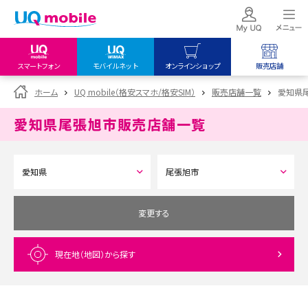
スマートフォン
モバイルネット
オンラインショップ
販売店舗
my UQ WiMAX
UQ mobile
UQ mobile
ホーム
UQ mobile（格安スマホ/格安SIM）
販売店舗一覧
愛知県
UQ WiMAX ご契約の方
オンラインショップ
販売店舗
愛知県尾張旭市
販売店舗一覧
My UQ mobile
UQ WiMAX
UQ WiMAX
UQ mobile ご契約の方
オンラインショップ
販売店舗
UQ mobile
データチャージサイト
変更する
現在地（地図）
から探す