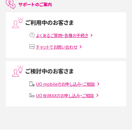
サポートのご案内
プリペイドSIMとは？種類やメリット・デメリット、利用までの流れを解説
ご利用中のお客さま
MNOとは？MVNOやMVNEとの違いやメリット・デメリットを解説
よくあるご質問・各種お手続き
VPN接続とは？仕組みや必要性、メリット・デメリット、接続方法を解説
チャットでお問い合わせ
Threads（スレッズ）とは？主な機能や登録方法、投稿の仕方を解説
ご検討中のお客さま
Instagram（インスタグラム）でスクショするとバレる？バレるケースや撮り方も解
説
UQ mobileのお申し込み・ご相談
SMSとは？料金やできること、注意点や届かない時の対処法を解説
UQ WiMAXのお申し込み・ご相談
Discord（ディスコード）とは？使い方や用語の意味、便利な機能を解説
iPhone 16eとiPhone SE（第3世代）の違いは？サイズやスペックを比較して解説