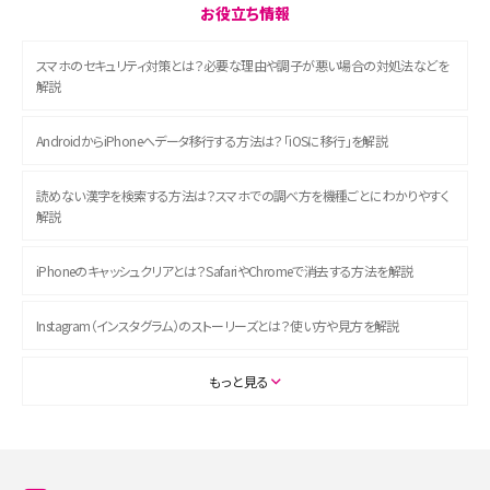
お役立ち情報
スマホのセキュリティ対策とは？必要な理由や調子が悪い場合の対処法などを
解説
AndroidからiPhoneへデータ移行する方法は？「iOSに移行」を解説
読めない漢字を検索する方法は？スマホでの調べ方を機種ごとにわかりやすく
解説
iPhoneのキャッシュクリアとは？SafariやChromeで消去する方法を解説
Instagram（インスタグラム）のストーリーズとは？使い方や見方を解説
ASMRとは？初心者向けの代表ジャンルや楽しみ方を解説
もっと見る
スマホのアラーム設定方法を解説！鳴らない原因と対処法、便利機能も紹介
LINEで友だちを削除する方法は？方法ごとの影響や復活・復元する方法も解説