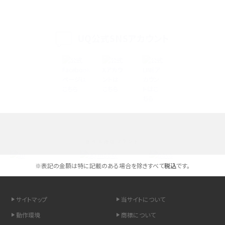
iPhone 16eとiPhone 14を徹底比較！スペック・機能の違いをわかりやすく紹介
iPhone 16シリーズのモデルを比較！価格・サイズ・カメラ性能の違いを徹底解説
UQ公式SNSアカウント
iPhone 16とiPhone 15の違いは？カメラ・スペック・機能を徹底比較
iPhoneの機種変更のやり方は？事前準備・手順やデータ移行方法をわかりやす
く解説
スマホが高い理由は？購入費用を抑える方法や端末を選ぶ時の注意点を解説！
選べる通信ブランド
Androidスマホとは？特徴やメリット・デメリット、おススメ機種を紹介
※表記の金額は特に記載のある場合を除きすべて
税込
です。
高校生にスマホ制限は必要？所持率やメリット・デメリットを詳しく紹介
スマホのネット通信速度が遅い原因は？すぐできる対処法や見直すポイントを解
サイトマップ
当サイトについて
説
動作環境
商標について