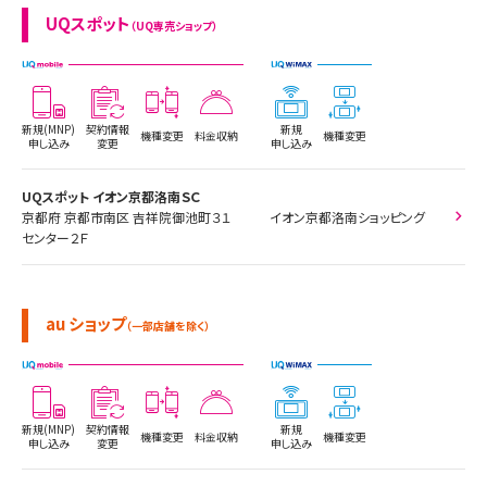
UQスポット
（UQ専売ショップ）
新規(MNP)
契約情報
新規
機種変更
料金収納
機種変更
申し込み
変更
申し込み
UQスポット イオン京都洛南ＳＣ
京都府 京都市南区 吉祥院御池町３１ イオン京都洛南ショッピング
センター２Ｆ
au ショップ
（一部店舗を除く）
新規(MNP)
契約情報
新規
機種変更
料金収納
機種変更
申し込み
変更
申し込み