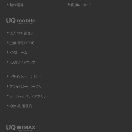
動作環境
商標について
スマホや携帯端末の通信速度制限とは？回避のコツや解除のタイミング・方法
を解説
法人のお客さま
LINEの引き継ぎ方法は？対象データや事前準備・条件・注意点などを解説
企業情報（KDDI）
LINEの通知がこない時の原因と対処法9選！設定の確認手順も解説
KDDIホーム
KDDIサイトマップ
非通知設定とは？184で電話をかける方法やiPhone・Androidの設定を解説
プライバシーポリシー
iCloudの使用容量を減らす9つの方法！使用状況の確認手順も紹介
プライバシーポータル
スマホのウィジェットとは？iPhone・Androidの設定方法やおススメを紹介
ソーシャルメディアポリシー
約款•利用規約
リプライ機能とは？LINE、X（旧Twitter）、Instagram、TikTokで送る方法を解説
インスタのDMの送り方は？便利機能の使い方や注意点をわかりやすく解説