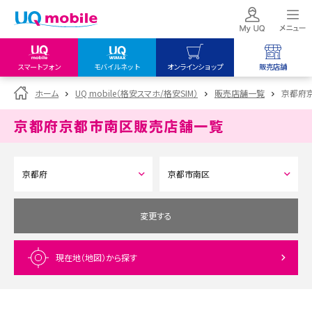
スマートフォン
モバイルネット
オンラインショップ
販売店舗
my UQ WiMAX
UQ mobile
UQ mobile
ホーム
UQ mobile（格安スマホ/格安SIM）
販売店舗一覧
京都府
UQ WiMAX ご契約の方
オンラインショップ
販売店舗
京都府京都市南区
販売店舗一覧
My UQ mobile
UQ WiMAX
UQ WiMAX
UQ mobile ご契約の方
オンラインショップ
販売店舗
UQ mobile
データチャージサイト
変更する
現在地（地図）
から探す