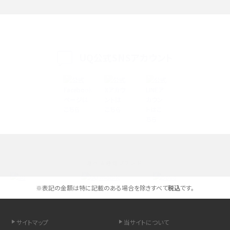
iPhone 16eとiPhone SE（第3世代）の違いは？サイズやスペックを比較して解説
iPhone 16eとiPhone 14を徹底比較！スペック・機能の違いをわかりやすく紹介
iPhone 16シリーズのモデルを比較！価格・サイズ・カメラ性能の違いを徹底解説
UQ公式SNSアカウント
iPhone 16とiPhone 15の違いは？カメラ・スペック・機能を徹底比較
iPhoneの機種変更のやり方は？事前準備・手順やデータ移行方法をわかりやす
く解説
スマホが高い理由は？購入費用を抑える方法や端末を選ぶ時の注意点を解説！
選べる通信ブランド
Androidスマホとは？特徴やメリット・デメリット、おススメ機種を紹介
※表記の金額は特に記載のある場合を除きすべて
税込
です。
高校生にスマホ制限は必要？所持率やメリット・デメリットを詳しく紹介
スマホのネット通信速度が遅い原因は？すぐできる対処法や見直すポイントを解
サイトマップ
当サイトについて
説