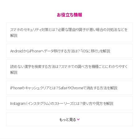
お役立ち情報
スマホのセキュリティ対策とは？必要な理由や調子が悪い場合の対処法などを
解説
AndroidからiPhoneへデータ移行する方法は？「iOSに移行」を解説
読めない漢字を検索する方法は？スマホでの調べ方を機種ごとにわかりやすく
解説
iPhoneのキャッシュクリアとは？SafariやChromeで消去する方法を解説
Instagram（インスタグラム）のストーリーズとは？使い方や見方を解説
ASMRとは？初心者向けの代表ジャンルや楽しみ方を解説
もっと見る
スマホのアラーム設定方法を解説！鳴らない原因と対処法、便利機能も紹介