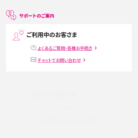
LINEで友だちを削除する方法は？方法ごとの影響や復活・復元する方法も解説
サポートのご案内
プリペイドSIMとは？種類やメリット・デメリット、利用までの流れを解説
ご利用中のお客さま
MNOとは？MVNOやMVNEとの違いやメリット・デメリットを解説
よくあるご質問・各種お手続き
VPN接続とは？仕組みや必要性、メリット・デメリット、接続方法を解説
チャットでお問い合わせ
Threads（スレッズ）とは？主な機能や登録方法、投稿の仕方を解説
Instagram（インスタグラム）でスクショするとバレる？バレるケースや撮り方も解
ご検討中のお客さま
説
UQ mobileのお申し込み・ご相談
SMSとは？料金やできること、注意点や届かない時の対処法を解説
UQ WiMAXのお申し込み・ご相談
Discord（ディスコード）とは？使い方や用語の意味、便利な機能を解説