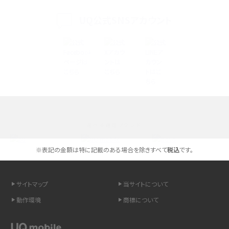
く解説
UQ公式SNSアカウント
スマホが高い理由は？購入費用を抑える方法や端末を選ぶ時の注意点を解説！
Androidスマホとは？特徴やメリット・デメリット、おススメ機種を紹介
高校生にスマホ制限は必要？所持率やメリット・デメリットを詳しく紹介
スマホのネット通信速度が遅い原因は？すぐできる対処法や見直すポイントを解
説
選べる通信ブランド
スマホや携帯端末の通信速度制限とは？回避のコツや解除のタイミング・方法
を解説
※表記の金額は特に記載のある場合を除きすべて
税込
です。
LINEの引き継ぎ方法は？対象データや事前準備・条件・注意点などを解説
サイトマップ
当サイトについて
LINEの通知がこない時の原因と対処法9選！設定の確認手順も解説
動作環境
商標について
非通知設定とは？184で電話をかける方法やiPhone・Androidの設定を解説