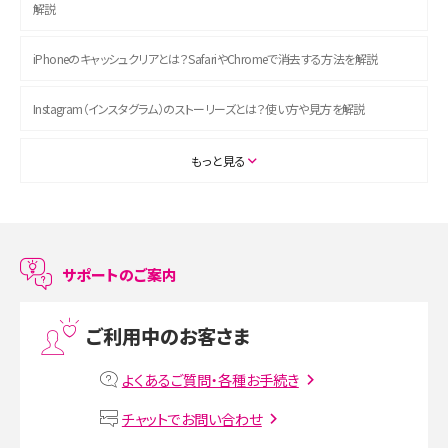
解説
iPhoneのキャッシュクリアとは？SafariやChromeで消去する方法を解説
Instagram（インスタグラム）のストーリーズとは？使い方や見方を解説
ASMRとは？初心者向けの代表ジャンルや楽しみ方を解説
もっと見る
スマホのアラーム設定方法を解説！鳴らない原因と対処法、便利機能も紹介
LINEで友だちを削除する方法は？方法ごとの影響や復活・復元する方法も解説
サポートのご案内
プリペイドSIMとは？種類やメリット・デメリット、利用までの流れを解説
ご利用中のお客さま
MNOとは？MVNOやMVNEとの違いやメリット・デメリットを解説
よくあるご質問・各種お手続き
VPN接続とは？仕組みや必要性、メリット・デメリット、接続方法を解説
チャットでお問い合わせ