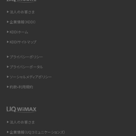
法人のお客さま
iCloudの使用容量を減らす9つの方法！使用状況の確認手順も紹介
企業情報（KDDI）
スマホのウィジェットとは？iPhone・Androidの設定方法やおススメを紹介
KDDIホーム
KDDIサイトマップ
リプライ機能とは？LINE、X（旧Twitter）、Instagram、TikTokで送る方法を解説
プライバシーポリシー
インスタのDMの送り方は？便利機能の使い方や注意点をわかりやすく解説
プライバシーポータル
Bluetooth®とは？Wi-Fiとの違いやスマホ・PCとの接続方法を解説
ソーシャルメディアポリシー
約款•利用規約
LINEで送信取り消しをする方法は？相手に知られるのか、削除との違いも紹介
「iPhoneを探す」の使い方と設定方法を紹介！ブラウザやアプリから探す方法を
詳しく解説
法人のお客さま
Wi-Fiを快適に使うための速度はどれくらい？用途別の目安・回線ごとの平均を
紹介
企業情報（UQコミュニケーションズ）