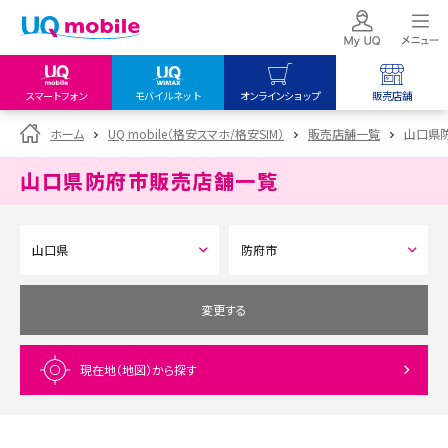
スマートフォン
モバイルネット
オンラインショップ
販売店舗
my UQ WiMAX
UQ mobile
UQ mobile
ホーム
UQ mobile（格安スマホ/格安SIM）
販売店舗一覧
山口県
UQ WiMAX ご契約の方
オンラインショップ
販売店舗
山口県防府市
販売店舗一覧
My UQ mobile
UQ WiMAX
UQ WiMAX
UQ mobile ご契約の方
オンラインショップ
販売店舗
UQ mobile
データチャージサイト
変更する
現在地（地図）
から探す