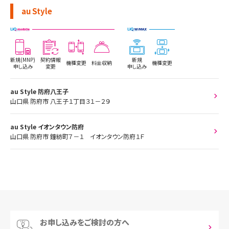
au Style
新規(MNP)
契約情報
新規
機種変更
料金収納
機種変更
申し込み
変更
申し込み
au Style 防府八王子
山口県 防府市 八王子１丁目３１－２９
au Style イオンタウン防府
山口県 防府市 鐘紡町７－１ イオンタウン防府１Ｆ
お申し込みをご検討の方へ