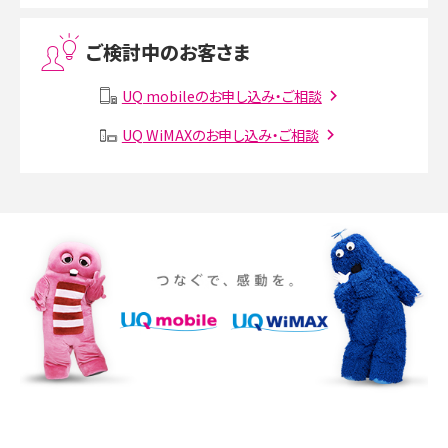
Threads（スレッズ）とは？主な機能や登録方法、投稿の仕方を解説
ご検討中のお客さま
Instagram（インスタグラム）でスクショするとバレる？バレるケースや撮り方も解
説
UQ mobileのお申し込み・ご相談
SMSとは？料金やできること、注意点や届かない時の対処法を解説
UQ WiMAXのお申し込み・ご相談
Discord（ディスコード）とは？使い方や用語の意味、便利な機能を解説
iPhone 16eとiPhone SE（第3世代）の違いは？サイズやスペックを比較して解説
iPhone 16eとiPhone 14を徹底比較！スペック・機能の違いをわかりやすく紹介
iPhone 16シリーズのモデルを比較！価格・サイズ・カメラ性能の違いを徹底解説
iPhone 16とiPhone 15の違いは？カメラ・スペック・機能を徹底比較
iPhoneの機種変更のやり方は？事前準備・手順やデータ移行方法をわかりやす