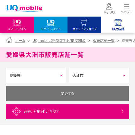
スマートフォン
モバイルネット
オンラインショップ
販売店舗
my UQ WiMAX
UQ mobile
UQ mobile
ホーム
UQ mobile（格安スマホ/格安SIM）
販売店舗一覧
愛媛県
UQ WiMAX ご契約の方
オンラインショップ
販売店舗
愛媛県大洲市
販売店舗一覧
My UQ mobile
UQ WiMAX
UQ WiMAX
UQ mobile ご契約の方
オンラインショップ
販売店舗
UQ mobile
データチャージサイト
変更する
現在地（地図）
から探す