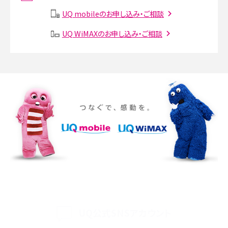
説
UQ mobileのお申し込み・ご相談
SMSとは？料金やできること、注意点や届かない時の対処法を解説
UQ WiMAXのお申し込み・ご相談
Discord（ディスコード）とは？使い方や用語の意味、便利な機能を解説
iPhone 16eとiPhone SE（第3世代）の違いは？サイズやスペックを比較して解説
iPhone 16eとiPhone 14を徹底比較！スペック・機能の違いをわかりやすく紹介
iPhone 16シリーズのモデルを比較！価格・サイズ・カメラ性能の違いを徹底解説
iPhone 16とiPhone 15の違いは？カメラ・スペック・機能を徹底比較
iPhoneの機種変更のやり方は？事前準備・手順やデータ移行方法をわかりやす
く解説
UQ公式SNSアカウント
スマホが高い理由は？購入費用を抑える方法や端末を選ぶ時の注意点を解説！