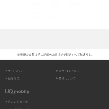
Androidスマホとは？特徴やメリット・デメリット、おススメ機種を紹介
高校生にスマホ制限は必要？所持率やメリット・デメリットを詳しく紹介
スマホのネット通信速度が遅い原因は？すぐできる対処法や見直すポイントを解
説
選べる通信ブランド
スマホや携帯端末の通信速度制限とは？回避のコツや解除のタイミング・方法
を解説
※表記の金額は特に記載のある場合を除きすべて
税込
です。
LINEの引き継ぎ方法は？対象データや事前準備・条件・注意点などを解説
サイトマップ
当サイトについて
LINEの通知がこない時の原因と対処法9選！設定の確認手順も解説
動作環境
商標について
非通知設定とは？184で電話をかける方法やiPhone・Androidの設定を解説
法人のお客さま
iCloudの使用容量を減らす9つの方法！使用状況の確認手順も紹介