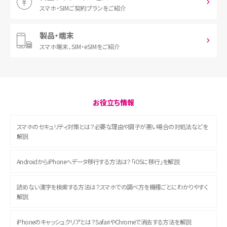
スマホ・SIM
ご契約プランをご紹介
製品・端末
スマホ端末、
SIM・eSIMをご紹介
お役立ち情報
スマホのセキュリティ対策とは？必要な理由や調子が悪い場合の対処法などを
解説
AndroidからiPhoneへデータ移行する方法は？「iOSに移行」を解説
読めない漢字を検索する方法は？スマホでの調べ方を機種ごとにわかりやすく
解説
iPhoneのキャッシュクリアとは？SafariやChromeで消去する方法を解説