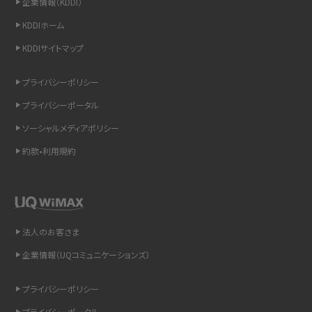
企業情報（KDDI）
スマホのウィジェットとは？iPhone・Androidの設定方法やおススメを紹介
KDDIホーム
KDDIサイトマップ
リプライ機能とは？LINE、X（旧Twitter）、Instagram、TikTokで送る方法を解説
プライバシーポリシー
インスタのDMの送り方は？便利機能の使い方や注意点をわかりやすく解説
プライバシーポータル
Bluetooth®とは？Wi-Fiとの違いやスマホ・PCとの接続方法を解説
ソーシャルメディアポリシー
約款•利用規約
LINEで送信取り消しをする方法は？相手に知られるのか、削除との違いも紹介
「iPhoneを探す」の使い方と設定方法を紹介！ブラウザやアプリから探す方法を
詳しく解説
法人のお客さま
Wi-Fiを快適に使うための速度はどれくらい？用途別の目安・回線ごとの平均を
紹介
企業情報（UQコミュニケーションズ）
LINEの着信音や通知音の設定・変更方法を解説！鳴らない場合の対処法も紹介
プライバシーポリシー
プライバシーポータル