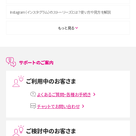
Instagram（インスタグラム）のストーリーズとは？使い方や見方を解説
ASMRとは？初心者向けの代表ジャンルや楽しみ方を解説
もっと見る
スマホのアラーム設定方法を解説！鳴らない原因と対処法、便利機能も紹介
LINEで友だちを削除する方法は？方法ごとの影響や復活・復元する方法も解説
サポートのご案内
プリペイドSIMとは？種類やメリット・デメリット、利用までの流れを解説
ご利用中のお客さま
MNOとは？MVNOやMVNEとの違いやメリット・デメリットを解説
よくあるご質問・各種お手続き
VPN接続とは？仕組みや必要性、メリット・デメリット、接続方法を解説
チャットでお問い合わせ
Threads（スレッズ）とは？主な機能や登録方法、投稿の仕方を解説
ご検討中のお客さま
Instagram（インスタグラム）でスクショするとバレる？バレるケースや撮り方も解