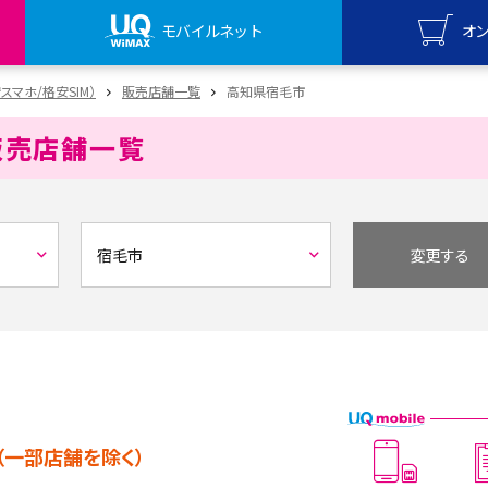
モバイルネット
オ
UQ mo
安スマホ/格安SIM）
販売店舗一覧
高知県宿毛市
オンライ
販売店舗一覧
UQ Wi
オンライ
変更する
（一部店舗を除く）