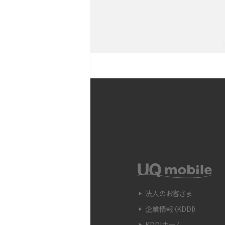
YouTubeショート動画と
Snapdragon（スナップド
方法やおススメ機種を紹介
フリック入力とは？使い方・
ントをわかりやすく解説
SIMフリーのiPhoneとは
入できる場所を解説
電子マネーとは？支払い方法
法人のお客さま
をわかりやすく解説
企業情報（KDDI）
KDDIホーム