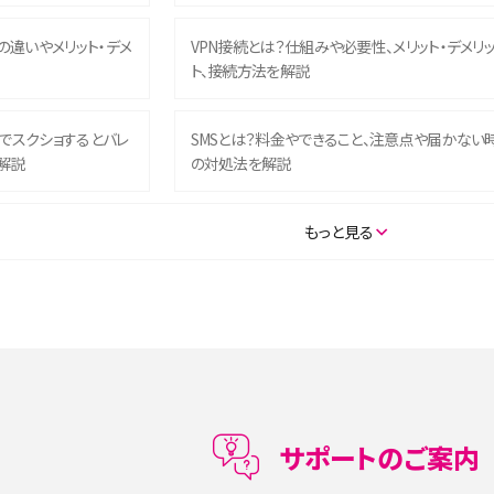
との違いやメリット・デメ
VPN接続とは？仕組みや必要性、メリット・デメリ
ト、接続方法を解説
ム）でスクショするとバレ
SMSとは？料金やできること、注意点や届かない
解説
の対処法を解説
SE（第3世代）の違いは？サ
iPhone 16eとiPhone 14を徹底比較！スペック・
もっと見る
説
能の違いをわかりやすく紹介
5の違いは？カメラ・スペッ
iPhoneの機種変更のやり方は？事前準備・手順
データ移行方法をわかりやすく解説
メリット・デメリット、お
高校生にスマホ制限は必要？所持率やメリット・
メリットを詳しく紹介
サポートのご案内