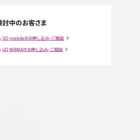
LINEの通知がこない時の原因と対処法9選！設定
の確認手順も解説
検討中のお客さま
スマホのウィジェットとは？iPhone・Androidの設
定方法やおススメを紹介
UQ mobileのお申し込み・ご相談
UQ WiMAXのお申し込み・ご相談
注
Bluetooth®とは？Wi-Fiとの違いやスマホ・PCとの
接続方法を解説
ラ
Wi-Fiを快適に使うための速度はどれくらい？用途
別の目安・回線ごとの平均を紹介
確
LINEでブロックされているか確認する方法は？手
順や注意点を解説
メンションとは？LINE・X・Instagram・Facebook・