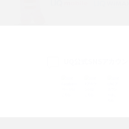
特典は？料金プランやメリッ
スマホの位置情報機能とは？有効にした場合の
説
リットや注意点などを解説
方法・解除に向けた工
インスタグラムとは？登録や投稿の方法、基本機
をわかりやすく解説
UQ公式SNSアカウン
メリットやAndroid
パケット通信料とは？どのようなサービスがある
3Gサービスの終了についても解説
できない理由は？対処法
バックグラウンド通信とは？オンにするメリットや
く解説
メリット、オフにする方法を解説
 proを比較！サイズやカメ
iPhoneのバッテリー交換の目安は？交換する方
や費用なども解説