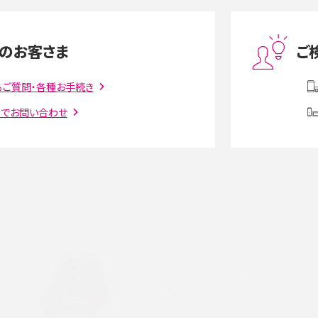
度制限とは？回避のコ
LINEの引き継ぎ方法は？対象データや事前準備・
を解説
条件・注意点などを解説
のお客さま
ご
話をかける方法や
iCloudの使用容量を減らす9つの方法！使用状況
解説
の確認手順も紹介
るご質問・各種お手続き
トでお問い合わせ
witter）、
インスタのDMの送り方は？便利機能の使い方や
送る方法を解説
意点をわかりやすく解説
る方法は？相手に知られ
「iPhoneを探す」の使い方と設定方法を紹介！ブ
ウザやアプリから探す方法を詳しく解説
設定・変更方法を解説！
着信拒否とは？設定方法やブロックした番号の
介
認方法を解説
プ設定方法や空き容量が
ASMRとは？意味や動画の種類、楽しみ方を紹介