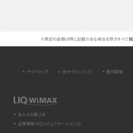
選べる通信ブランド
タイムラプスとは？撮影するメリットやおススメの
は？特徴や作り方を解説
シーン、コツなどをわかりやすく解説
ラゴン）とは？性能の確認
画面ミラーリングとは？接続の種類や方法、つな
※表記の金額は特に記載のある場合を除きすべて
税
らない場合の原因を解説
設定方法や練習のポイ
サブスクとは？言葉の意味やメリット、デメリットの
ほか、サービスの例を解説
サイトマップ
当サイトについて
動作環境
？キャリア版との違いや購
iPhoneが充電できない時はどうすればよい？6つ
の原因と対処法
や種類、メリットなど
Google Pixel 6aってどんなスマホ？特徴やほか
法人のお客さま
スマホとの比較などをわかりやすく解説
企業情報（UQコミュニケーションズ）