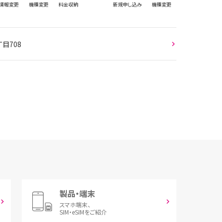
情報
変更
機種変更
料金収納
新規
申し込み
機種変更
目708
製品・端末
スマホ端末、
SIM・eSIMをご紹介