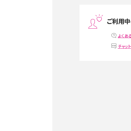
スマホや携帯端末の通信速
ツや解除のタイミング・方法
ご利用中
非通知設定とは？184で電
iPhone・Androidの設定を
よくあ
チャッ
リプライ機能とは？LINE、X（旧T
Instagram、TikTokで
LINEで送信取り消しをす
るのか、削除との違いも紹介
LINEの着信音や通知音の
鳴らない場合の対処法も紹
iCloudとは？バックアッ