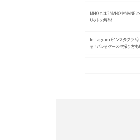
MNOとは？MVNOやMVNE
リットを解説
Instagram（インスタグラ
る？バレるケースや撮り方も
iPhone 16eとiPhone 
イズやスペックを比較して解
iPhone 16とiPhone 1
ク・機能を徹底比較
Androidスマホとは？特徴や
ススメ機種を紹介