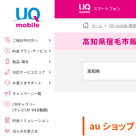
スマートフォン
my UQ WiMAX
ホーム
UQ mobile（格
UQ WiMAX ご契約の方
高知県宿毛市
ご検討中の方へ
My UQ mobile
料金プラン･サービス
UQ mobile ご契約の方
製品･端末
UQ mobile
データチャージサイト
対応サービスエリア
お客さまサポート
キャンペーン一覧
CMギャラリー
(テレビCM･WEB動画)
料金シミュレーション
au ショップ
法人のお客さま