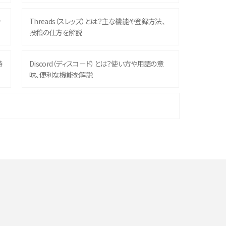
ッ
Threads（スレッズ）とは？主な機能や登録方法、
投稿の仕方を解説
時
Discord（ディスコード）とは？使い方や用語の意
味、便利な機能を解説
機
iPhone 16シリーズのモデルを比較！価格・サイズ・
カメラ性能の違いを徹底解説
や
スマホが高い理由は？購入費用を抑える方法や端
末を選ぶ時の注意点を解説！
デ
スマホのネット通信速度が遅い原因は？すぐできる
対処法や見直すポイントを解説