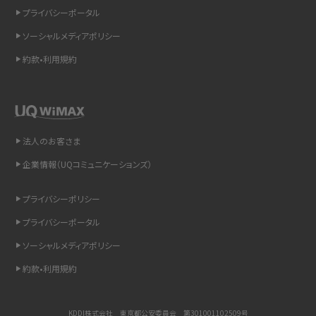
プライバシーポータル
スマホのウィジェットとは？iPhone・Androidの設定方法やおススメを紹介
ソーシャルメディアポリシー
約款•利用規約
リプライ機能とは？LINE、X（旧Twitter）、Instagram、TikTokで送る方法を解説
インスタのDMの送り方は？便利機能の使い方や注意点をわかりやすく解説
Bluetooth®とは？Wi-Fiとの違いやスマホ・PCとの接続方法を解説
法人のお客さま
企業情報（UQコミュニケーションズ）
LINEで送信取り消しをする方法は？相手に知られるのか、削除との違いも紹介
プライバシーポリシー
「iPhoneを探す」の使い方と設定方法を紹介！ブラウザやアプリから探す方法を
詳しく解説
プライバシーポータル
ソーシャルメディアポリシー
Wi-Fiを快適に使うための速度はどれくらい？用途別の目安・回線ごとの平均を
紹介
約款•利用規約
LINEの着信音や通知音の設定・変更方法を解説！鳴らない場合の対処法も紹介
KDDI株式会社 東京都公安委員会 第301001102509号