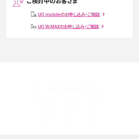
ご検討中のお客さま
Instagram（インスタグラム）でスクショするとバレる？バレるケースや撮り方も解
説
UQ mobileのお申し込み・ご相談
SMSとは？料金やできること、注意点や届かない時の対処法を解説
UQ WiMAXのお申し込み・ご相談
Discord（ディスコード）とは？使い方や用語の意味、便利な機能を解説
iPhone 16eとiPhone SE（第3世代）の違いは？サイズやスペックを比較して解説
iPhone 16eとiPhone 14を徹底比較！スペック・機能の違いをわかりやすく紹介
iPhone 16シリーズのモデルを比較！価格・サイズ・カメラ性能の違いを徹底解説
UQ公式SNSアカウント
iPhone 16とiPhone 15の違いは？カメラ・スペック・機能を徹底比較
iPhoneの機種変更のやり方は？事前準備・手順やデータ移行方法をわかりやす
く解説