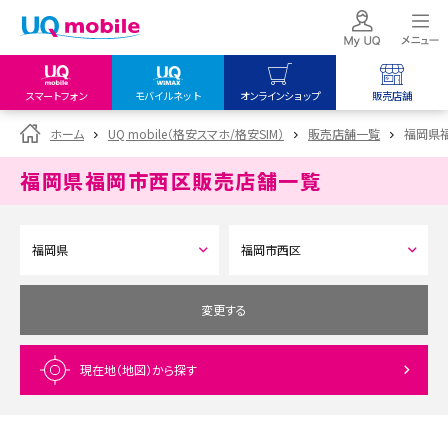
スマートフォン
モバイルネット
オンラインショップ
販売店舗
my UQ WiMAX
UQ mobile
UQ mobile
ホーム
UQ mobile（格安スマホ/格安SIM）
販売店舗一覧
福岡県
UQ WiMAX ご契約の方
オンラインショップ
販売店舗
福岡県福岡市西区
販売店舗一覧
My UQ mobile
UQ WiMAX
UQ WiMAX
UQ mobile ご契約の方
オンラインショップ
販売店舗
UQ mobile
データチャージサイト
変更する
現在地（地図）
から探す