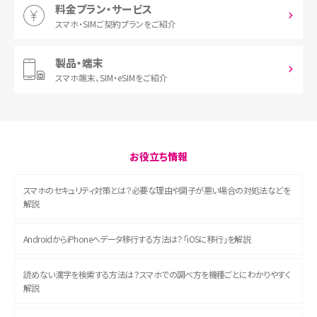
料金プラン・サービス
スマホ・SIM
ご契約プランをご紹介
製品・端末
スマホ端末、
SIM・eSIMをご紹介
お役立ち情報
スマホのセキュリティ対策とは？必要な理由や調子が悪い場合の対処法などを
解説
AndroidからiPhoneへデータ移行する方法は？「iOSに移行」を解説
読めない漢字を検索する方法は？スマホでの調べ方を機種ごとにわかりやすく
解説