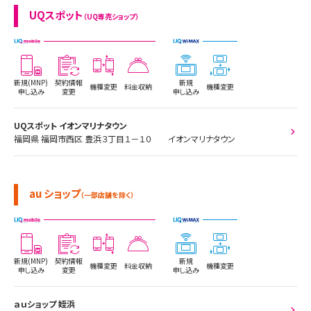
UQスポット
（UQ専売ショップ）
新規(MNP)
契約情報
新規
機種変更
料金収納
機種変更
申し込み
変更
申し込み
UQスポット イオンマリナタウン
福岡県 福岡市西区 豊浜３丁目１－１０ イオンマリナタウン
au ショップ
（一部店舗を除く）
新規(MNP)
契約情報
新規
機種変更
料金収納
機種変更
申し込み
変更
申し込み
ａｕショップ 姪浜