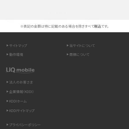
スマホが高い理由は？購入費用を抑える方法や端末を選ぶ時の注意点を解説！
選べる通信ブランド
Androidスマホとは？特徴やメリット・デメリット、おススメ機種を紹介
※表記の金額は特に記載のある場合を除きすべて
税込
です。
高校生にスマホ制限は必要？所持率やメリット・デメリットを詳しく紹介
スマホのネット通信速度が遅い原因は？すぐできる対処法や見直すポイントを解
サイトマップ
当サイトについて
説
動作環境
商標について
スマホや携帯端末の通信速度制限とは？回避のコツや解除のタイミング・方法
を解説
法人のお客さま
LINEの引き継ぎ方法は？対象データや事前準備・条件・注意点などを解説
企業情報（KDDI）
LINEの通知がこない時の原因と対処法9選！設定の確認手順も解説
KDDIホーム
KDDIサイトマップ
非通知設定とは？184で電話をかける方法やiPhone・Androidの設定を解説
プライバシーポリシー
iCloudの使用容量を減らす9つの方法！使用状況の確認手順も紹介