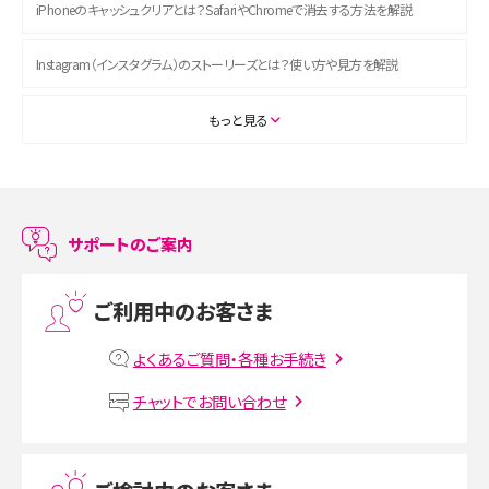
iPhoneのキャッシュクリアとは？SafariやChromeで消去する方法を解説
Instagram（インスタグラム）のストーリーズとは？使い方や見方を解説
ASMRとは？初心者向けの代表ジャンルや楽しみ方を解説
もっと見る
スマホのアラーム設定方法を解説！鳴らない原因と対処法、便利機能も紹介
LINEで友だちを削除する方法は？方法ごとの影響や復活・復元する方法も解説
サポートのご案内
プリペイドSIMとは？種類やメリット・デメリット、利用までの流れを解説
ご利用中のお客さま
MNOとは？MVNOやMVNEとの違いやメリット・デメリットを解説
よくあるご質問・各種お手続き
VPN接続とは？仕組みや必要性、メリット・デメリット、接続方法を解説
チャットでお問い合わせ
Threads（スレッズ）とは？主な機能や登録方法、投稿の仕方を解説