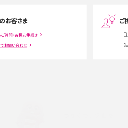
度制限とは？回避のコ
LINEの引き継ぎ方法は？対象データや事前準備・
を解説
条件・注意点などを解説
のお客さま
ご
話をかける方法や
iCloudの使用容量を減らす9つの方法！使用状況
解説
の確認手順も紹介
るご質問・各種お手続き
トでお問い合わせ
witter）、
インスタのDMの送り方は？便利機能の使い方や
送る方法を解説
意点をわかりやすく解説
る方法は？相手に知られ
「iPhoneを探す」の使い方と設定方法を紹介！ブ
ウザやアプリから探す方法を詳しく解説
設定・変更方法を解説！
着信拒否とは？設定方法やブロックした番号の
介
認方法を解説
プ設定方法や空き容量が
ASMRとは？意味や動画の種類、楽しみ方を紹介