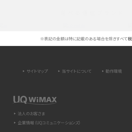
選べる通信ブランド
タイムラプスとは？撮影するメリットやおススメの
は？特徴や作り方を解説
シーン、コツなどをわかりやすく解説
ラゴン）とは？性能の確認
画面ミラーリングとは？接続の種類や方法、つな
※表記の金額は特に記載のある場合を除きすべて
税
らない場合の原因を解説
設定方法や練習のポイ
サブスクとは？言葉の意味やメリット、デメリットの
ほか、サービスの例を解説
サイトマップ
当サイトについて
動作環境
？キャリア版との違いや購
iPhoneが充電できない時はどうすればよい？6つ
の原因と対処法
や種類、メリットなど
Google Pixel 6aってどんなスマホ？特徴やほか
法人のお客さま
スマホとの比較などをわかりやすく解説
企業情報（UQコミュニケーションズ）