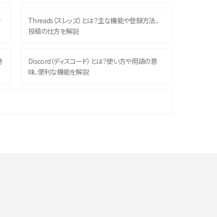
ッ
Threads（スレッズ）とは？主な機能や登録方法、
投稿の仕方を解説
時
Discord（ディスコード）とは？使い方や用語の意
味、便利な機能を解説
機
iPhone 16シリーズのモデルを比較！価格・サイズ・
カメラ性能の違いを徹底解説
や
スマホが高い理由は？購入費用を抑える方法や端
末を選ぶ時の注意点を解説！
デ
スマホのネット通信速度が遅い原因は？すぐできる
対処法や見直すポイントを解説