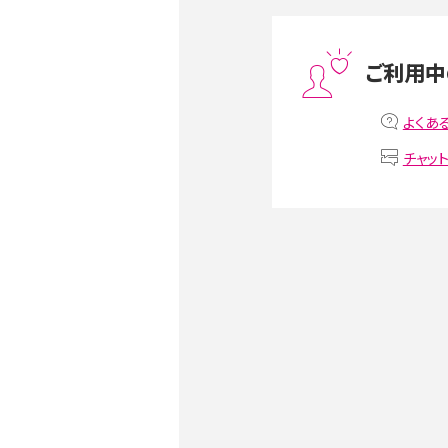
スマホや携帯端末の通信速
ツや解除のタイミング・方法
ご利用中
非通知設定とは？184で電
iPhone・Androidの設定を
よくあ
チャッ
リプライ機能とは？LINE、X（旧T
Instagram、TikTokで
LINEで送信取り消しをす
るのか、削除との違いも紹介
LINEの着信音や通知音の
鳴らない場合の対処法も紹
iCloudとは？バックアッ