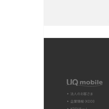
YouTubeショート動画と
Snapdragon（スナップド
方法やおススメ機種を紹介
フリック入力とは？使い方・
ントをわかりやすく解説
SIMフリーのiPhoneとは
入できる場所を解説
電子マネーとは？支払い方法
法人のお客さま
をわかりやすく解説
企業情報（KDDI）
KDDIホーム