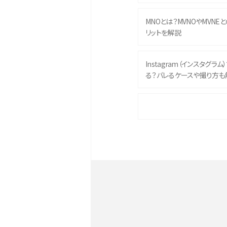
MNOとは？MVNOやMVNE
リットを解説
Instagram（インスタグラ
る？バレるケースや撮り方も
iPhone 16eとiPhone 
イズやスペックを比較して解
iPhone 16とiPhone 1
ク・機能を徹底比較
Androidスマホとは？特徴や
ススメ機種を紹介