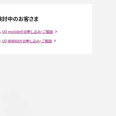
LINEの通知がこない時の原因と対処法9選！設定
の確認手順も解説
検討中のお客さま
スマホのウィジェットとは？iPhone・Androidの設
定方法やおススメを紹介
UQ mobileのお申し込み・ご相談
UQ WiMAXのお申し込み・ご相談
注
Bluetooth®とは？Wi-Fiとの違いやスマホ・PCとの
接続方法を解説
ラ
Wi-Fiを快適に使うための速度はどれくらい？用途
別の目安・回線ごとの平均を紹介
確
LINEでブロックされているか確認する方法は？手
順や注意点を解説
メンションとは？LINE・X・Instagram・Facebook・