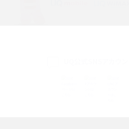
特典は？料金プランやメリッ
スマホの位置情報機能とは？有効にした場合の
説
リットや注意点などを解説
方法・解除に向けた工
インスタグラムとは？登録や投稿の方法、基本機
をわかりやすく解説
UQ公式SNSアカウン
メリットやAndroid
パケット通信料とは？どのようなサービスがある
3Gサービスの終了についても解説
できない理由は？対処法
バックグラウンド通信とは？オンにするメリットや
く解説
メリット、オフにする方法を解説
 proを比較！サイズやカメ
iPhoneのバッテリー交換の目安は？交換する方
や費用なども解説