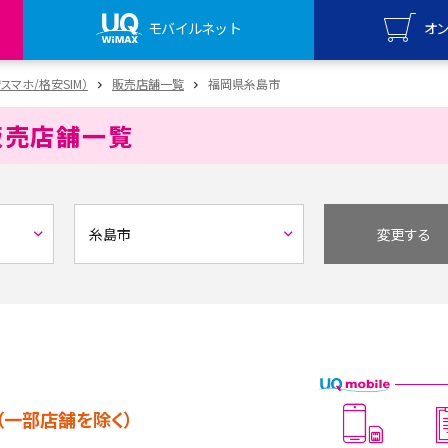
モバイルネット
オ
UQ mo
安スマホ/格安SIM）
販売店舗一覧
福岡県糸島市
オンライ
販売店舗一覧
UQ Wi
オンライ
変更する
（一部店舗を除く）