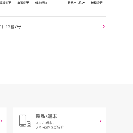
情報
変更
機種変更
料金収納
新規
申し込み
機種変更
丁目12番7号
製品・端末
スマホ端末、
SIM・eSIMをご紹介