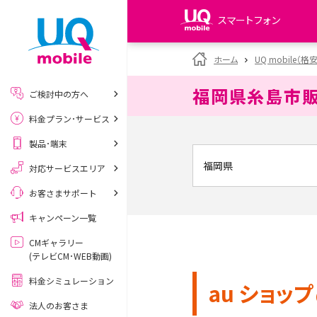
スマートフォン
my UQ WiMAX
ホーム
UQ mobile（格
UQ WiMAX ご契約の方
福岡県糸島市
ご検討中の方へ
My UQ mobile
料金プラン･サービス
UQ mobile ご契約の方
製品･端末
UQ mobile
データチャージサイト
対応サービスエリア
お客さまサポート
キャンペーン一覧
CMギャラリー
(テレビCM･WEB動画)
料金シミュレーション
au ショップ
法人のお客さま