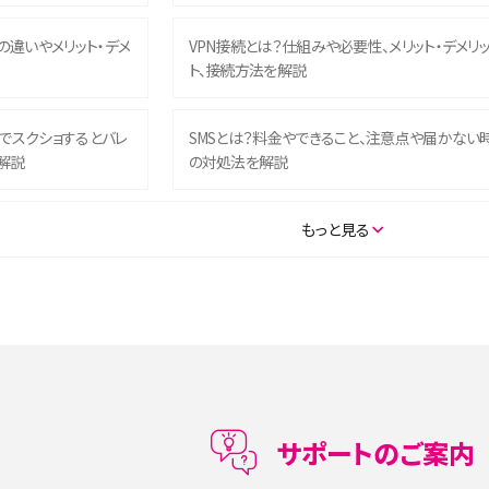
との違いやメリット・デメ
VPN接続とは？仕組みや必要性、メリット・デメリ
ト、接続方法を解説
ム）でスクショするとバレ
SMSとは？料金やできること、注意点や届かない
解説
の対処法を解説
SE（第3世代）の違いは？サ
iPhone 16eとiPhone 14を徹底比較！スペック・
もっと見る
説
能の違いをわかりやすく紹介
5の違いは？カメラ・スペッ
iPhoneの機種変更のやり方は？事前準備・手順
データ移行方法をわかりやすく解説
メリット・デメリット、お
高校生にスマホ制限は必要？所持率やメリット・
メリットを詳しく紹介
サポートのご案内