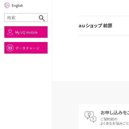
English
ａｕショップ 前原
My UQ mobile
データチャージ
お申し込みを
ご契約前の
よくあるお悩みご