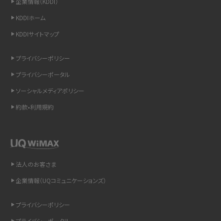
企業情報（KDDI）
スマホのウィジェットとは？iPhone・Androidの設定方法やおススメを紹介
KDDIホーム
KDDIサイトマップ
リプライ機能とは？LINE、X（旧Twitter）、Instagram、TikTokで送る方法を解説
プライバシーポリシー
インスタのDMの送り方は？便利機能の使い方や注意点をわかりやすく解説
プライバシーポータル
Bluetooth®とは？Wi-Fiとの違いやスマホ・PCとの接続方法を解説
ソーシャルメディアポリシー
約款•利用規約
LINEで送信取り消しをする方法は？相手に知られるのか、削除との違いも紹介
「iPhoneを探す」の使い方と設定方法を紹介！ブラウザやアプリから探す方法を
詳しく解説
法人のお客さま
Wi-Fiを快適に使うための速度はどれくらい？用途別の目安・回線ごとの平均を
紹介
企業情報（UQコミュニケーションズ）
LINEの着信音や通知音の設定・変更方法を解説！鳴らない場合の対処法も紹介
プライバシーポリシー
プライバシーポータル