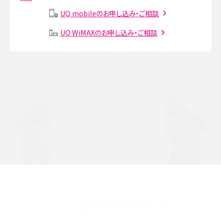
説
UQ mobileのお申し込み・ご相談
SMSとは？料金やできること、注意点や届かない時の対処法を解説
UQ WiMAXのお申し込み・ご相談
Discord（ディスコード）とは？使い方や用語の意味、便利な機能を解説
iPhone 16eとiPhone SE（第3世代）の違いは？サイズやスペックを比較して解説
iPhone 16eとiPhone 14を徹底比較！スペック・機能の違いをわかりやすく紹介
iPhone 16シリーズのモデルを比較！価格・サイズ・カメラ性能の違いを徹底解説
iPhone 16とiPhone 15の違いは？カメラ・スペック・機能を徹底比較
iPhoneの機種変更のやり方は？事前準備・手順やデータ移行方法をわかりやす
く解説
UQ公式SNSアカウント
スマホが高い理由は？購入費用を抑える方法や端末を選ぶ時の注意点を解説！