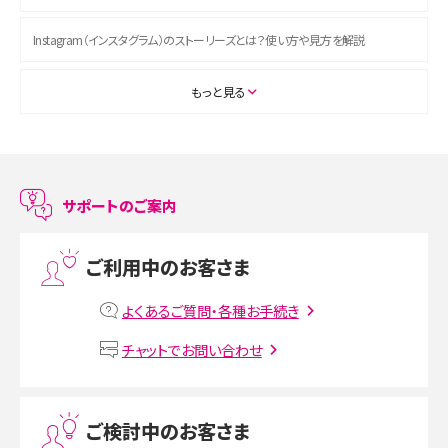
Instagram（インスタグラム）のストーリーズとは？使い方や見方を解説
ASMRとは？初心者向けの代表ジャンルや楽しみ方を解説
もっと見る
スマホのアラーム設定方法を解説！鳴らない原因と対処法、便利機能も紹介
LINEで友だちを削除する方法は？方法ごとの影響や復活・復元する方法も解説
サポートのご案内
プリペイドSIMとは？種類やメリット・デメリット、利用までの流れを解説
ご利用中のお客さま
MNOとは？MVNOやMVNEとの違いやメリット・デメリットを解説
よくあるご質問・各種お手続き
VPN接続とは？仕組みや必要性、メリット・デメリット、接続方法を解説
チャットでお問い合わせ
Threads（スレッズ）とは？主な機能や登録方法、投稿の仕方を解説
ご検討中のお客さま
Instagram（インスタグラム）でスクショするとバレる？バレるケースや撮り方も解