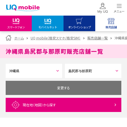
スマートフォン
モバイルネット
オンラインショップ
販売店舗
my UQ WiMAX
UQ mobile
UQ mobile
ホーム
UQ mobile（格安スマホ/格安SIM）
販売店舗一覧
沖縄県
UQ WiMAX ご契約の方
オンラインショップ
販売店舗
沖縄県島尻郡与那原町
販売店舗一覧
My UQ mobile
UQ WiMAX
UQ WiMAX
UQ mobile ご契約の方
オンラインショップ
販売店舗
UQ mobile
データチャージサイト
変更する
現在地（地図）
から探す