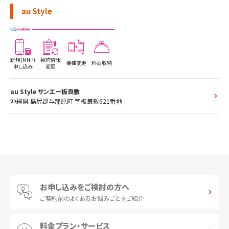
au Style
新規(MNP)
契約情報
機種変更
料金収納
申し込み
変更
au Style サンエー板良敷
沖縄県 島尻郡与那原町 字板良敷621番地
お申し込みをご検討の方へ
ご契約前の
よくあるお悩みごとをご紹介
料金プラン・サービス