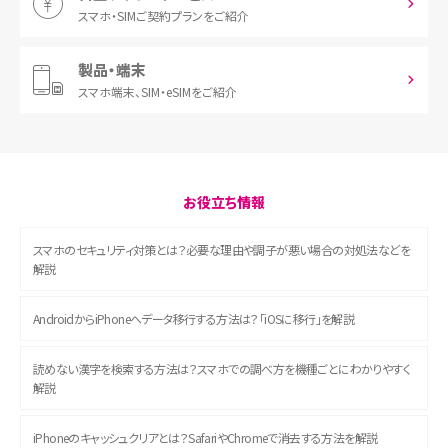
スマホ・SIM
ご契約プランをご紹介
製品・端末
スマホ端末、
SIM・eSIMをご紹介
お役立ち情報
スマホのセキュリティ対策とは？必要な理由や調子が悪い場合の対処法などを
解説
AndroidからiPhoneへデータ移行する方法は？「iOSに移行」を解説
読めない漢字を検索する方法は？スマホでの調べ方を機種ごとにわかりやすく
解説
iPhoneのキャッシュクリアとは？SafariやChromeで消去する方法を解説