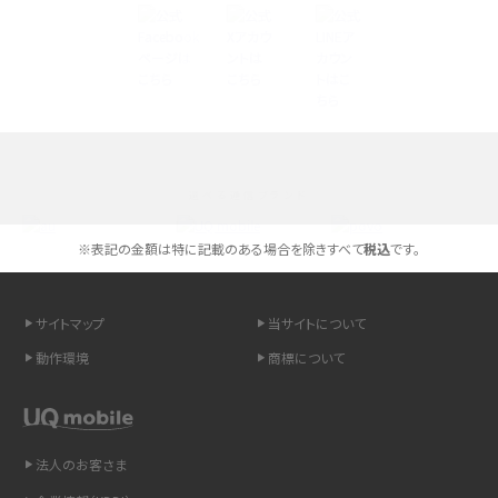
Androidスマホとは？特徴やメリット・デメリット、おススメ機種を紹介
高校生にスマホ制限は必要？所持率やメリット・デメリットを詳しく紹介
スマホのネット通信速度が遅い原因は？すぐできる対処法や見直すポイントを解
説
選べる通信ブランド
スマホや携帯端末の通信速度制限とは？回避のコツや解除のタイミング・方法
を解説
※表記の金額は特に記載のある場合を除きすべて
税込
です。
LINEの引き継ぎ方法は？対象データや事前準備・条件・注意点などを解説
サイトマップ
当サイトについて
LINEの通知がこない時の原因と対処法9選！設定の確認手順も解説
動作環境
商標について
非通知設定とは？184で電話をかける方法やiPhone・Androidの設定を解説
法人のお客さま
iCloudの使用容量を減らす9つの方法！使用状況の確認手順も紹介