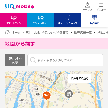
スマートフォン
モバイルネット
オンラインショップ
販売店舗
my UQ WiMAX
UQ mobile
UQ mobile
ホーム
UQ mobile（格安スマホ/格安SIM）
販売店舗一覧
地図か
UQ WiMAX ご契約の方
オンラインショップ
販売店舗
地図から探す
My UQ mobile
UQ WiMAX
UQ WiMAX
UQ mobile ご契約の方
オンラインショップ
販売店舗
現在地を
表示
UQ mobile
データチャージサイト
条件を絞り込む