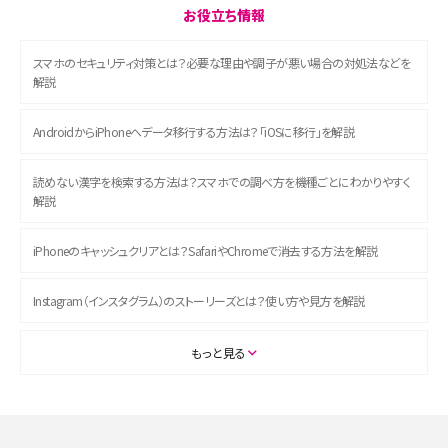
お役立ち情報
スマホのセキュリティ対策とは？必要な理由や調子が悪い場合の対処法などを
解説
AndroidからiPhoneへデータ移行する方法は？「iOSに移行」を解説
読めない漢字を検索する方法は？スマホでの調べ方を機種ごとにわかりやすく
解説
iPhoneのキャッシュクリアとは？SafariやChromeで消去する方法を解説
Instagram（インスタグラム）のストーリーズとは？使い方や見方を解説
ASMRとは？初心者向けの代表ジャンルや楽しみ方を解説
もっと見る
スマホのアラーム設定方法を解説！鳴らない原因と対処法、便利機能も紹介