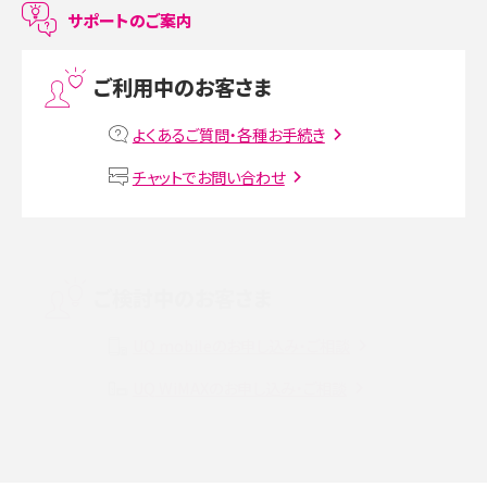
LINEで友だちを削除する方法は？方法ごとの影響や復活・復元する方法も解説
サポートのご案内
プリペイドSIMとは？種類やメリット・デメリット、利用までの流れを解説
ご利用中のお客さま
MNOとは？MVNOやMVNEとの違いやメリット・デメリットを解説
よくあるご質問・各種お手続き
VPN接続とは？仕組みや必要性、メリット・デメリット、接続方法を解説
チャットでお問い合わせ
Threads（スレッズ）とは？主な機能や登録方法、投稿の仕方を解説
Instagram（インスタグラム）でスクショするとバレる？バレるケースや撮り方も解
ご検討中のお客さま
説
UQ mobileのお申し込み・ご相談
SMSとは？料金やできること、注意点や届かない時の対処法を解説
UQ WiMAXのお申し込み・ご相談
Discord（ディスコード）とは？使い方や用語の意味、便利な機能を解説
iPhone 16eとiPhone SE（第3世代）の違いは？サイズやスペックを比較して解説