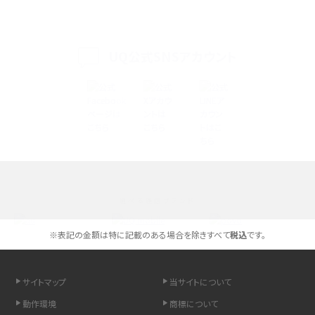
iPhone 16eとiPhone 14を徹底比較！スペック・機能の違いをわかりやすく紹介
iPhone 16シリーズのモデルを比較！価格・サイズ・カメラ性能の違いを徹底解説
UQ公式SNSアカウント
iPhone 16とiPhone 15の違いは？カメラ・スペック・機能を徹底比較
iPhoneの機種変更のやり方は？事前準備・手順やデータ移行方法をわかりやす
く解説
スマホが高い理由は？購入費用を抑える方法や端末を選ぶ時の注意点を解説！
選べる通信ブランド
Androidスマホとは？特徴やメリット・デメリット、おススメ機種を紹介
※表記の金額は特に記載のある場合を除きすべて
税込
です。
高校生にスマホ制限は必要？所持率やメリット・デメリットを詳しく紹介
スマホのネット通信速度が遅い原因は？すぐできる対処法や見直すポイントを解
サイトマップ
当サイトについて
説
動作環境
商標について