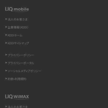
スマホや携帯端末の通信速度制限とは？回避のコツや解除のタイミング・方法
を解説
法人のお客さま
LINEの引き継ぎ方法は？対象データや事前準備・条件・注意点などを解説
企業情報（KDDI）
LINEの通知がこない時の原因と対処法9選！設定の確認手順も解説
KDDIホーム
KDDIサイトマップ
非通知設定とは？184で電話をかける方法やiPhone・Androidの設定を解説
プライバシーポリシー
iCloudの使用容量を減らす9つの方法！使用状況の確認手順も紹介
プライバシーポータル
スマホのウィジェットとは？iPhone・Androidの設定方法やおススメを紹介
ソーシャルメディアポリシー
約款•利用規約
リプライ機能とは？LINE、X（旧Twitter）、Instagram、TikTokで送る方法を解説
インスタのDMの送り方は？便利機能の使い方や注意点をわかりやすく解説
Bluetooth®とは？Wi-Fiとの違いやスマホ・PCとの接続方法を解説
法人のお客さま