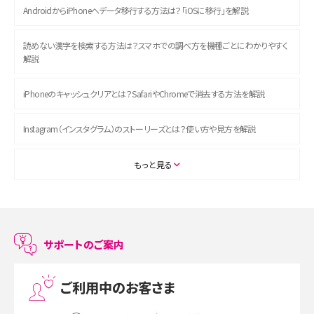
AndroidからiPhoneへデータ移行する方法は？「iOSに移行」を解説
読めない漢字を検索する方法は？スマホでの調べ方を機種ごとにわかりやすく
解説
iPhoneのキャッシュクリアとは？SafariやChromeで消去する方法を解説
Instagram（インスタグラム）のストーリーズとは？使い方や見方を解説
ASMRとは？初心者向けの代表ジャンルや楽しみ方を解説
もっと見る
スマホのアラーム設定方法を解説！鳴らない原因と対処法、便利機能も紹介
LINEで友だちを削除する方法は？方法ごとの影響や復活・復元する方法も解説
サポートのご案内
プリペイドSIMとは？種類やメリット・デメリット、利用までの流れを解説
ご利用中のお客さま
MNOとは？MVNOやMVNEとの違いやメリット・デメリットを解説