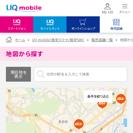
スマートフォン
モバイルネット
オンラインショップ
販売店舗
my UQ WiMAX
UQ mobile
UQ mobile
ホーム
UQ mobile（格安スマホ/格安SIM）
販売店舗一覧
地図か
UQ WiMAX ご契約の方
オンラインショップ
販売店舗
地図から探す
My UQ mobile
UQ WiMAX
UQ WiMAX
UQ mobile ご契約の方
オンラインショップ
販売店舗
現在地を
表示
UQ mobile
データチャージサイト
条件を絞り込む