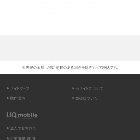
iPhone 16とiPhone 15の違いは？カメラ・スペック・機能を徹底比較
iPhoneの機種変更のやり方は？事前準備・手順やデータ移行方法をわかりやす
く解説
スマホが高い理由は？購入費用を抑える方法や端末を選ぶ時の注意点を解説！
選べる通信ブランド
Androidスマホとは？特徴やメリット・デメリット、おススメ機種を紹介
※表記の金額は特に記載のある場合を除きすべて
税込
です。
高校生にスマホ制限は必要？所持率やメリット・デメリットを詳しく紹介
スマホのネット通信速度が遅い原因は？すぐできる対処法や見直すポイントを解
サイトマップ
当サイトについて
説
動作環境
商標について
スマホや携帯端末の通信速度制限とは？回避のコツや解除のタイミング・方法
を解説
法人のお客さま
LINEの引き継ぎ方法は？対象データや事前準備・条件・注意点などを解説
企業情報（KDDI）