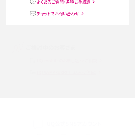
よくあるご質問・各種お手続き
VPN接続とは？仕組みや必要性、メリット・デメリット、接続方法を解説
チャットでお問い合わせ
Threads（スレッズ）とは？主な機能や登録方法、投稿の仕方を解説
Instagram（インスタグラム）でスクショするとバレる？バレるケースや撮り方も解
ご検討中のお客さま
説
UQ mobileのお申し込み・ご相談
SMSとは？料金やできること、注意点や届かない時の対処法を解説
UQ WiMAXのお申し込み・ご相談
Discord（ディスコード）とは？使い方や用語の意味、便利な機能を解説
iPhone 16eとiPhone SE（第3世代）の違いは？サイズやスペックを比較して解説
iPhone 16eとiPhone 14を徹底比較！スペック・機能の違いをわかりやすく紹介
iPhone 16シリーズのモデルを比較！価格・サイズ・カメラ性能の違いを徹底解説
UQ公式SNSアカウント