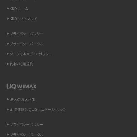
LINEの通知がこない時の原因と対処法9選！設定の確認手順も解説
KDDIホーム
KDDIサイトマップ
非通知設定とは？184で電話をかける方法やiPhone・Androidの設定を解説
プライバシーポリシー
iCloudの使用容量を減らす9つの方法！使用状況の確認手順も紹介
プライバシーポータル
スマホのウィジェットとは？iPhone・Androidの設定方法やおススメを紹介
ソーシャルメディアポリシー
約款•利用規約
リプライ機能とは？LINE、X（旧Twitter）、Instagram、TikTokで送る方法を解説
インスタのDMの送り方は？便利機能の使い方や注意点をわかりやすく解説
Bluetooth®とは？Wi-Fiとの違いやスマホ・PCとの接続方法を解説
法人のお客さま
企業情報（UQコミュニケーションズ）
LINEで送信取り消しをする方法は？相手に知られるのか、削除との違いも紹介
プライバシーポリシー
「iPhoneを探す」の使い方と設定方法を紹介！ブラウザやアプリから探す方法を
詳しく解説
プライバシーポータル