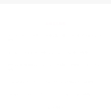
お役立ち情報
スマホのセキュリティ対策とは？必要な理由や調子が悪い場合の対処法などを
解説
AndroidからiPhoneへデータ移行する方法は？「iOSに移行」を解説
読めない漢字を検索する方法は？スマホでの調べ方を機種ごとにわかりやすく
解説
iPhoneのキャッシュクリアとは？SafariやChromeで消去する方法を解説
Instagram（インスタグラム）のストーリーズとは？使い方や見方を解説
ASMRとは？初心者向けの代表ジャンルや楽しみ方を解説
もっと見る