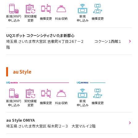
新規(MNP)
契約情報
新規
機種変更
料金収納
機種変更
申し込み
変更
申し込み
UQスポット コクーンシティさいたま新都心
埼玉県 さいたま市大宮区 吉敷町４丁目２６７－２ コクーン１西館１
階
au Style
新規(MNP)
契約情報
新規
機種変更
料金収納
機種変更
申し込み
変更
申し込み
au Style OMIYA
埼玉県 さいたま市大宮区 桜木町２－３ 大宮マルイ２階