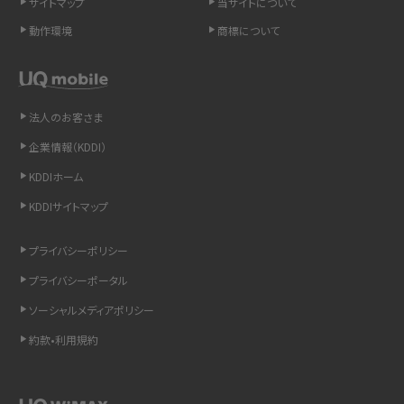
サイトマップ
当サイトについて
スマホのネット通信速度が遅い原因は？すぐできる対処法や見直すポイントを解
動作環境
商標について
説
スマホや携帯端末の通信速度制限とは？回避のコツや解除のタイミング・方法
を解説
法人のお客さま
企業情報（KDDI）
LINEの引き継ぎ方法は？対象データや事前準備・条件・注意点などを解説
KDDIホーム
LINEの通知がこない時の原因と対処法9選！設定の確認手順も解説
KDDIサイトマップ
非通知設定とは？184で電話をかける方法やiPhone・Androidの設定を解説
プライバシーポリシー
プライバシーポータル
iCloudの使用容量を減らす9つの方法！使用状況の確認手順も紹介
ソーシャルメディアポリシー
スマホのウィジェットとは？iPhone・Androidの設定方法やおススメを紹介
約款•利用規約
リプライ機能とは？LINE、X（旧Twitter）、Instagram、TikTokで送る方法を解説