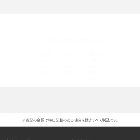
Discord（ディスコード）とは？使い方や用語の意味、便利な機能を解説
iPhone 16eとiPhone SE（第3世代）の違いは？サイズやスペックを比較して解説
iPhone 16eとiPhone 14を徹底比較！スペック・機能の違いをわかりやすく紹介
UQ公式SNSアカウント
iPhone 16シリーズのモデルを比較！価格・サイズ・カメラ性能の違いを徹底解説
iPhone 16とiPhone 15の違いは？カメラ・スペック・機能を徹底比較
iPhoneの機種変更のやり方は？事前準備・手順やデータ移行方法をわかりやす
く解説
スマホが高い理由は？購入費用を抑える方法や端末を選ぶ時の注意点を解説！
選べる通信ブランド
Androidスマホとは？特徴やメリット・デメリット、おススメ機種を紹介
※表記の金額は特に記載のある場合を除きすべて
税込
です。
高校生にスマホ制限は必要？所持率やメリット・デメリットを詳しく紹介