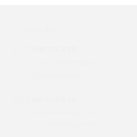
スマホのアラーム設定方法を解説！鳴らない原因と対処法、便利機能も紹介
LINEで友だちを削除する方法は？方法ごとの影響や復活・復元する方法も解説
サポートのご案内
プリペイドSIMとは？種類やメリット・デメリット、利用までの流れを解説
ご利用中のお客さま
MNOとは？MVNOやMVNEとの違いやメリット・デメリットを解説
よくあるご質問・各種お手続き
VPN接続とは？仕組みや必要性、メリット・デメリット、接続方法を解説
チャットでお問い合わせ
Threads（スレッズ）とは？主な機能や登録方法、投稿の仕方を解説
ご検討中のお客さま
Instagram（インスタグラム）でスクショするとバレる？バレるケースや撮り方も解
説
UQ mobileのお申し込み・ご相談
SMSとは？料金やできること、注意点や届かない時の対処法を解説
UQ WiMAXのお申し込み・ご相談