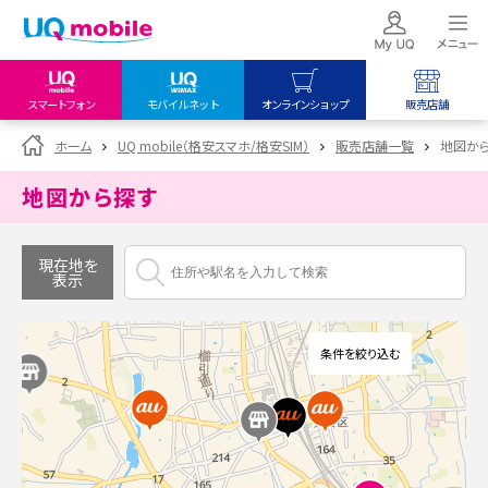
スマートフォン
モバイルネット
オンラインショップ
販売店舗
my UQ WiMAX
UQ mobile
UQ mobile
ホーム
UQ mobile（格安スマホ/格安SIM）
販売店舗一覧
地図か
UQ WiMAX ご契約の方
オンラインショップ
販売店舗
地図から探す
My UQ mobile
UQ WiMAX
UQ WiMAX
UQ mobile ご契約の方
オンラインショップ
販売店舗
現在地を
表示
UQ mobile
データチャージサイト
条件を絞り込む