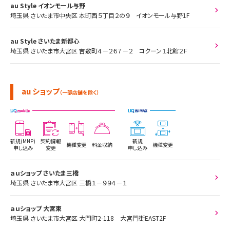
au Style イオンモール与野
埼玉県 さいたま市中央区 本町西５丁目２の９ イオンモール与野1F
au Style さいたま新都心
埼玉県 さいたま市大宮区 吉敷町４－２６７－２ コクーン１北館２Ｆ
au ショップ
（一部店舗を除く）
新規(MNP)
契約情報
新規
機種変更
料金収納
機種変更
申し込み
変更
申し込み
ａｕショップ さいたま三橋
埼玉県 さいたま市大宮区 三橋１－９９４－１
ａｕショップ 大宮東
埼玉県 さいたま市大宮区 大門町2-118 大宮門街EAST2F