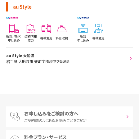
au Style
新規(MNP)
契約情報
新規
機種変更
料金収納
機種変更
申し込み
変更
申し込み
au Style 大船渡
岩手県 大船渡市 盛町字権現堂２番地５
お申し込みをご検討の方へ
ご契約前の
よくあるお悩みごとをご紹介
料金プラン・サービス