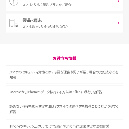
スマホ・SIM
ご契約プランをご紹介
製品・端末
スマホ端末、
SIM・eSIMをご紹介
お役立ち情報
スマホのセキュリティ対策とは？必要な理由や調子が悪い場合の対処法などを
解説
AndroidからiPhoneへデータ移行する方法は？「iOSに移行」を解説
読めない漢字を検索する方法は？スマホでの調べ方を機種ごとにわかりやすく
解説
iPhoneのキャッシュクリアとは？SafariやChromeで消去する方法を解説