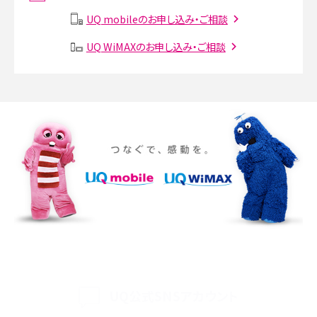
説
UQ mobileのお申し込み・ご相談
SMSとは？料金やできること、注意点や届かない時の対処法を解説
UQ WiMAXのお申し込み・ご相談
Discord（ディスコード）とは？使い方や用語の意味、便利な機能を解説
iPhone 16eとiPhone SE（第3世代）の違いは？サイズやスペックを比較して解説
iPhone 16eとiPhone 14を徹底比較！スペック・機能の違いをわかりやすく紹介
iPhone 16シリーズのモデルを比較！価格・サイズ・カメラ性能の違いを徹底解説
iPhone 16とiPhone 15の違いは？カメラ・スペック・機能を徹底比較
iPhoneの機種変更のやり方は？事前準備・手順やデータ移行方法をわかりやす
く解説
UQ公式SNSアカウント
スマホが高い理由は？購入費用を抑える方法や端末を選ぶ時の注意点を解説！