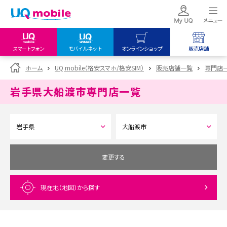
スマートフォン
モバイルネット
オンラインショップ
販売店舗
my UQ WiMAX
UQ mobile
UQ mobile
ホーム
UQ mobile（格安スマホ/格安SIM）
販売店舗一覧
専門店
UQ WiMAX ご契約の方
オンラインショップ
販売店舗
岩手県大船渡市
専門店一覧
My UQ mobile
UQ WiMAX
UQ WiMAX
UQ mobile ご契約の方
オンラインショップ
販売店舗
UQ mobile
データチャージサイト
変更する
現在地（地図）
から探す