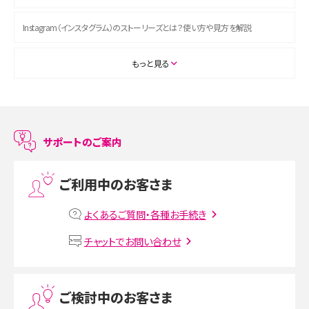
Instagram（インスタグラム）のストーリーズとは？使い方や見方を解説
ASMRとは？初心者向けの代表ジャンルや楽しみ方を解説
もっと見る
スマホのアラーム設定方法を解説！鳴らない原因と対処法、便利機能も紹介
LINEで友だちを削除する方法は？方法ごとの影響や復活・復元する方法も解説
サポートのご案内
プリペイドSIMとは？種類やメリット・デメリット、利用までの流れを解説
ご利用中のお客さま
MNOとは？MVNOやMVNEとの違いやメリット・デメリットを解説
よくあるご質問・各種お手続き
VPN接続とは？仕組みや必要性、メリット・デメリット、接続方法を解説
チャットでお問い合わせ
Threads（スレッズ）とは？主な機能や登録方法、投稿の仕方を解説
ご検討中のお客さま
Instagram（インスタグラム）でスクショするとバレる？バレるケースや撮り方も解