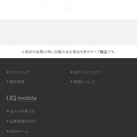
Androidスマホとは？特徴やメリット・デメリット、おススメ機種を紹介
高校生にスマホ制限は必要？所持率やメリット・デメリットを詳しく紹介
選べる通信ブランド
スマホのネット通信速度が遅い原因は？すぐできる対処法や見直すポイントを解
説
※表記の金額は特に記載のある場合を除きすべて
税込
です。
スマホや携帯端末の通信速度制限とは？回避のコツや解除のタイミング・方法
を解説
サイトマップ
当サイトについて
動作環境
商標について
LINEの引き継ぎ方法は？対象データや事前準備・条件・注意点などを解説
LINEの通知がこない時の原因と対処法9選！設定の確認手順も解説
法人のお客さま
非通知設定とは？184で電話をかける方法やiPhone・Androidの設定を解説
企業情報（KDDI）
iCloudの使用容量を減らす9つの方法！使用状況の確認手順も紹介
KDDIホーム