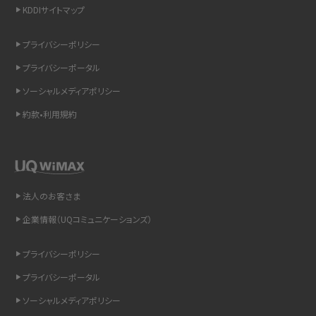
KDDIサイトマップ
スマホのウィジェットとは？iPhone・Androidの設定方法やおススメを紹介
プライバシーポリシー
リプライ機能とは？LINE、X（旧Twitter）、Instagram、TikTokで送る方法を解説
プライバシーポータル
インスタのDMの送り方は？便利機能の使い方や注意点をわかりやすく解説
ソーシャルメディアポリシー
約款•利用規約
Bluetooth®とは？Wi-Fiとの違いやスマホ・PCとの接続方法を解説
LINEで送信取り消しをする方法は？相手に知られるのか、削除との違いも紹介
「iPhoneを探す」の使い方と設定方法を紹介！ブラウザやアプリから探す方法を
法人のお客さま
詳しく解説
企業情報（UQコミュニケーションズ）
Wi-Fiを快適に使うための速度はどれくらい？用途別の目安・回線ごとの平均を
プライバシーポリシー
紹介
プライバシーポータル
LINEの着信音や通知音の設定・変更方法を解説！鳴らない場合の対処法も紹介
ソーシャルメディアポリシー