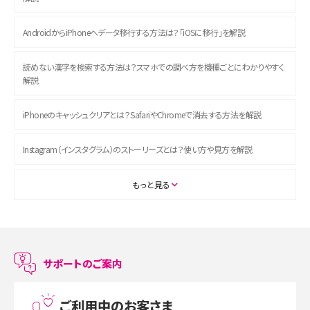
AndroidからiPhoneへデータ移行する方法は？「iOSに移行」を解説
読めない漢字を検索する方法は？スマホでの調べ方を機種ごとにわかりやすく
解説
iPhoneのキャッシュクリアとは？SafariやChromeで消去する方法を解説
Instagram（インスタグラム）のストーリーズとは？使い方や見方を解説
ASMRとは？初心者向けの代表ジャンルや楽しみ方を解説
もっと見る
スマホのアラーム設定方法を解説！鳴らない原因と対処法、便利機能も紹介
LINEで友だちを削除する方法は？方法ごとの影響や復活・復元する方法も解説
サポートのご案内
プリペイドSIMとは？種類やメリット・デメリット、利用までの流れを解説
ご利用中のお客さま