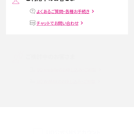
MNOとは？MVNOやMVNEとの違いやメリット・デメリットを解説
よくあるご質問・各種お手続き
VPN接続とは？仕組みや必要性、メリット・デメリット、接続方法を解説
チャットでお問い合わせ
Threads（スレッズ）とは？主な機能や登録方法、投稿の仕方を解説
Instagram（インスタグラム）でスクショするとバレる？バレるケースや撮り方も解
ご検討中のお客さま
説
UQ mobileのお申し込み・ご相談
SMSとは？料金やできること、注意点や届かない時の対処法を解説
UQ WiMAXのお申し込み・ご相談
Discord（ディスコード）とは？使い方や用語の意味、便利な機能を解説
iPhone 16eとiPhone SE（第3世代）の違いは？サイズやスペックを比較して解説
iPhone 16eとiPhone 14を徹底比較！スペック・機能の違いをわかりやすく紹介
iPhone 16シリーズのモデルを比較！価格・サイズ・カメラ性能の違いを徹底解説
UQ公式SNSアカウント