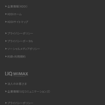
企業情報（KDDI）
LINEの通知がこない時の原因と対処法9選！設定の確認手順も解説
KDDIホーム
KDDIサイトマップ
非通知設定とは？184で電話をかける方法やiPhone・Androidの設定を解説
プライバシーポリシー
iCloudの使用容量を減らす9つの方法！使用状況の確認手順も紹介
プライバシーポータル
スマホのウィジェットとは？iPhone・Androidの設定方法やおススメを紹介
ソーシャルメディアポリシー
約款•利用規約
リプライ機能とは？LINE、X（旧Twitter）、Instagram、TikTokで送る方法を解説
インスタのDMの送り方は？便利機能の使い方や注意点をわかりやすく解説
Bluetooth®とは？Wi-Fiとの違いやスマホ・PCとの接続方法を解説
法人のお客さま
企業情報（UQコミュニケーションズ）
LINEで送信取り消しをする方法は？相手に知られるのか、削除との違いも紹介
プライバシーポリシー
「iPhoneを探す」の使い方と設定方法を紹介！ブラウザやアプリから探す方法を