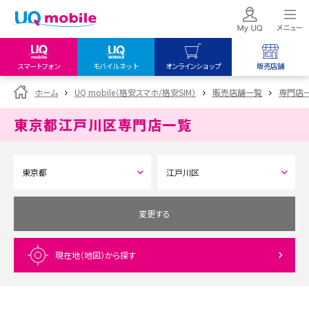
スマートフォン
モバイルネット
オンラインショップ
販売店舗
my UQ WiMAX
UQ mobile
UQ mobile
ホーム
UQ mobile（格安スマホ/格安SIM）
販売店舗一覧
専門店
UQ WiMAX ご契約の方
オンラインショップ
販売店舗
東京都江戸川区
専門店一覧
My UQ mobile
UQ WiMAX
UQ WiMAX
UQ mobile ご契約の方
オンラインショップ
販売店舗
UQ mobile
データチャージサイト
変更する
現在地（地図）
から探す