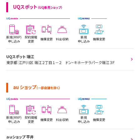
UQスポット
（UQ専売ショップ）
新規(MNP)
契約情報
新規
機種変更
料金収納
機種変更
申し込み
変更
申し込み
UQスポット 瑞江
東京都 江戸川区 瑞江２丁目１－２ ドン・キホーテラパーク瑞江３Ｆ
au ショップ
（一部店舗を除く）
新規(MNP)
契約情報
新規
機種変更
料金収納
機種変更
申し込み
変更
申し込み
ａｕショップ 平井