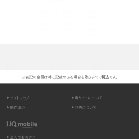
iPhone 16とiPhone 15の違いは？カメラ・スペック・機能を徹底比較
iPhoneの機種変更のやり方は？事前準備・手順やデータ移行方法をわかりやす
く解説
スマホが高い理由は？購入費用を抑える方法や端末を選ぶ時の注意点を解説！
選べる通信ブランド
Androidスマホとは？特徴やメリット・デメリット、おススメ機種を紹介
※表記の金額は特に記載のある場合を除きすべて
税込
です。
高校生にスマホ制限は必要？所持率やメリット・デメリットを詳しく紹介
スマホのネット通信速度が遅い原因は？すぐできる対処法や見直すポイントを解
サイトマップ
当サイトについて
説
動作環境
商標について
スマホや携帯端末の通信速度制限とは？回避のコツや解除のタイミング・方法
を解説
法人のお客さま
LINEの引き継ぎ方法は？対象データや事前準備・条件・注意点などを解説