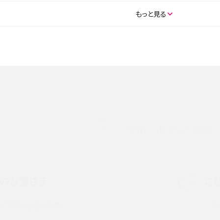
SE（第3世代）の違いは？サ
iPhone 16eとiPhone 14を徹底比較！スペック・
もっと見る
説
能の違いをわかりやすく紹介
5の違いは？カメラ・スペッ
iPhoneの機種変更のやり方は？事前準備・手順
データ移行方法をわかりやすく解説
メリット・デメリット、お
高校生にスマホ制限は必要？所持率やメリット・
メリットを詳しく紹介
サポートのご案内
度制限とは？回避のコ
LINEの引き継ぎ方法は？対象データや事前準備・
を解説
条件・注意点などを解説
のお客さま
ご
話をかける方法や
iCloudの使用容量を減らす9つの方法！使用状況
解説
の確認手順も紹介
るご質問・各種お手続き