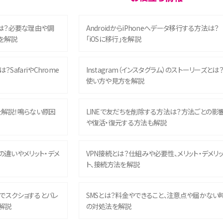
は？必要な理由や調
AndroidからiPhoneへデータ移行する方法は？
を解説
「iOSに移行」を解説
？SafariやChrome
Instagram（インスタグラム）のストーリーズとは
使い方や見方を解説
を解説！鳴らない原因
LINEで友だちを削除する方法は？方法ごとの影
や復活・復元する方法も解説
との違いやメリット・デメ
VPN接続とは？仕組みや必要性、メリット・デメリ
ト、接続方法を解説
ム）でスクショするとバレ
SMSとは？料金やできること、注意点や届かない
解説
の対処法を解説