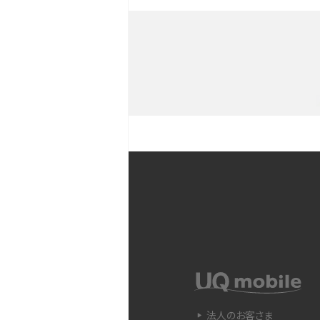
iPhoneを持つメリットとは？デ
との違いも解説
iPhoneのバックアップが
や注意点などをわかりやす
iPhone 11とiPhone 11
ラの性能の違いなどを解説
YouTubeショート動画と
Snapdragon（スナップド
方法やおススメ機種を紹介
法人のお客さま