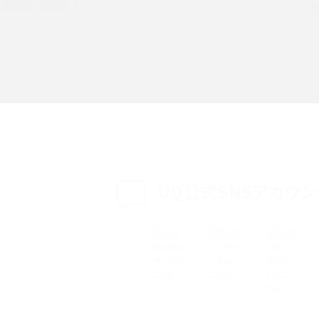
witter）、
インスタのDMの送り方は？便利機能の使い方や
トでお問い合わせ
送る方法を解説
意点をわかりやすく解説
る方法は？相手に知られ
「iPhoneを探す」の使い方と設定方法を紹介！ブ
ウザやアプリから探す方法を詳しく解説
設定・変更方法を解説！
着信拒否とは？設定方法やブロックした番号の
介
認方法を解説
プ設定方法や空き容量が
UQ公式SNSアカウン
ASMRとは？意味や動画の種類、楽しみ方を紹介
特典は？料金プランやメリッ
スマホの位置情報機能とは？有効にした場合の
説
リットや注意点などを解説
方法・解除に向けた工
インスタグラムとは？登録や投稿の方法、基本機
をわかりやすく解説