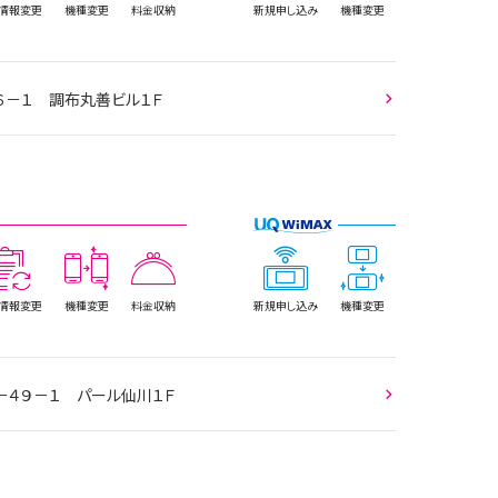
情報
変更
機種変更
料金収納
新規
申し込み
機種変更
６－１ 調布丸善ビル１Ｆ
情報
変更
機種変更
料金収納
新規
申し込み
機種変更
－４９－１ パール仙川１Ｆ