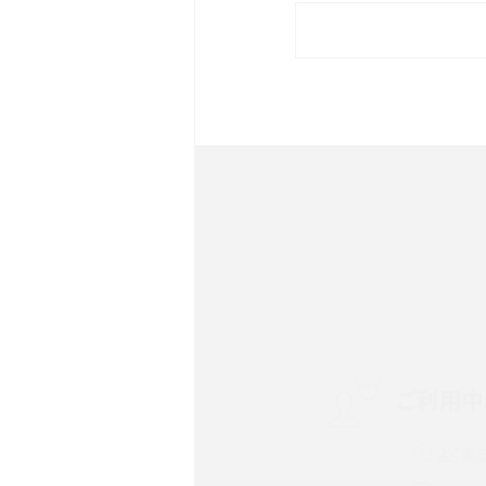
iPhone 16eとiPhone 
イズやスペックを比較して解
iPhone 16とiPhone 1
ク・機能を徹底比較
Androidスマホとは？特徴や
ススメ機種を紹介
スマホや携帯端末の通信速
ツや解除のタイミング・方法
ご利用中
非通知設定とは？184で電
iPhone・Androidの設定を
よくあ