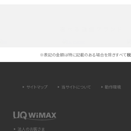
メリットやAndroid
パケット通信料とは？どのようなサービスがある
3Gサービスの終了についても解説
選べる通信ブランド
できない理由は？対処法
バックグラウンド通信とは？オンにするメリットや
く解説
メリット、オフにする方法を解説
※表記の金額は特に記載のある場合を除きすべて
税
 proを比較！サイズやカメ
iPhoneのバッテリー交換の目安は？交換する方
や費用なども解説
サイトマップ
当サイトについて
動作環境
タイムラプスとは？撮影するメリットやおススメの
は？特徴や作り方を解説
シーン、コツなどをわかりやすく解説
ラゴン）とは？性能の確認
画面ミラーリングとは？接続の種類や方法、つな
らない場合の原因を解説
法人のお客さま