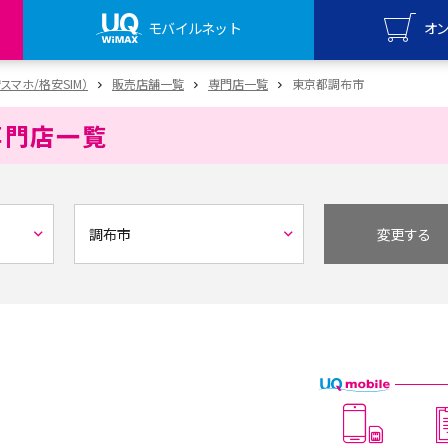
モバイルネット
オ
UQ mo
安スマホ/格安SIM）
販売店舗一覧
専門店一覧
東京都調布市
オンライ
専門店一覧
UQ Wi
オンライ
変更する