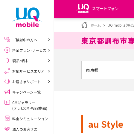
スマートフォン
my UQ WiMAX
ホーム
UQ mobile（格
UQ WiMAX ご契約の方
東京都調布市
ご検討中の方へ
My UQ mobile
料金プラン･サービス
UQ mobile ご契約の方
製品･端末
UQ mobile
データチャージサイト
対応サービスエリア
お客さまサポート
キャンペーン一覧
CMギャラリー
(テレビCM･WEB動画)
料金シミュレーション
au Style
法人のお客さま