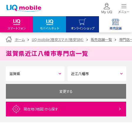
スマートフォン
モバイルネット
オンラインショップ
販売店舗
my UQ WiMAX
UQ mobile
UQ mobile
ホーム
UQ mobile（格安スマホ/格安SIM）
販売店舗一覧
専門店
UQ WiMAX ご契約の方
オンラインショップ
販売店舗
滋賀県近江八幡市
専門店一覧
My UQ mobile
UQ WiMAX
UQ WiMAX
UQ mobile ご契約の方
オンラインショップ
販売店舗
UQ mobile
データチャージサイト
変更する
現在地（地図）
から探す