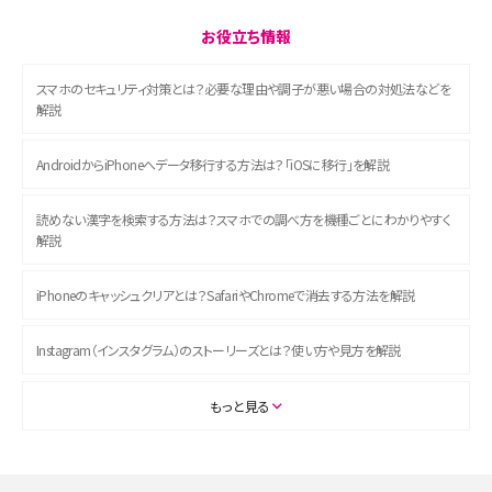
お役立ち情報
スマホのセキュリティ対策とは？必要な理由や調子が悪い場合の対処法などを
解説
AndroidからiPhoneへデータ移行する方法は？「iOSに移行」を解説
読めない漢字を検索する方法は？スマホでの調べ方を機種ごとにわかりやすく
解説
iPhoneのキャッシュクリアとは？SafariやChromeで消去する方法を解説
Instagram（インスタグラム）のストーリーズとは？使い方や見方を解説
ASMRとは？初心者向けの代表ジャンルや楽しみ方を解説
もっと見る
スマホのアラーム設定方法を解説！鳴らない原因と対処法、便利機能も紹介