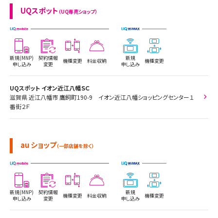
UQスポット
（UQ専売ショップ）
新規(MNP)
契約情報
新規
機種変更
料金収納
機種変更
申し込み
変更
申し込み
UQスポット イオン近江八幡ＳＣ
滋賀県 近江八幡市 鷹飼町190-9 イオン近江八幡ショッピングセンター１
番街２Ｆ
au ショップ
（一部店舗を除く）
新規(MNP)
契約情報
新規
機種変更
料金収納
機種変更
申し込み
変更
申し込み