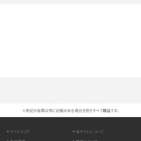
iPhone 16eとiPhone 14を徹底比較！スペック・機能の違いをわかりやすく紹介
iPhone 16シリーズのモデルを比較！価格・サイズ・カメラ性能の違いを徹底解説
UQ公式SNSアカウント
iPhone 16とiPhone 15の違いは？カメラ・スペック・機能を徹底比較
iPhoneの機種変更のやり方は？事前準備・手順やデータ移行方法をわかりやす
く解説
スマホが高い理由は？購入費用を抑える方法や端末を選ぶ時の注意点を解説！
選べる通信ブランド
Androidスマホとは？特徴やメリット・デメリット、おススメ機種を紹介
※表記の金額は特に記載のある場合を除きすべて
税込
です。
高校生にスマホ制限は必要？所持率やメリット・デメリットを詳しく紹介
スマホのネット通信速度が遅い原因は？すぐできる対処法や見直すポイントを解
サイトマップ
当サイトについて
説