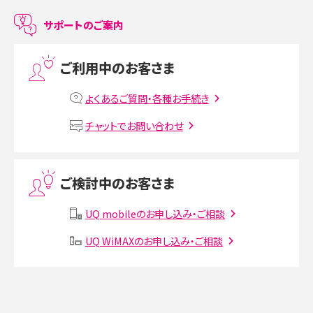
LINEで友だちを削除する方法は？方法ごとの影響や復活・復元する方法も解説
サポートのご案内
プリペイドSIMとは？種類やメリット・デメリット、利用までの流れを解説
ご利用中のお客さま
MNOとは？MVNOやMVNEとの違いやメリット・デメリットを解説
よくあるご質問・各種お手続き
VPN接続とは？仕組みや必要性、メリット・デメリット、接続方法を解説
チャットでお問い合わせ
Threads（スレッズ）とは？主な機能や登録方法、投稿の仕方を解説
ご検討中のお客さま
Instagram（インスタグラム）でスクショするとバレる？バレるケースや撮り方も解
説
UQ mobileのお申し込み・ご相談
SMSとは？料金やできること、注意点や届かない時の対処法を解説
UQ WiMAXのお申し込み・ご相談
Discord（ディスコード）とは？使い方や用語の意味、便利な機能を解説
iPhone 16eとiPhone SE（第3世代）の違いは？サイズやスペックを比較して解説