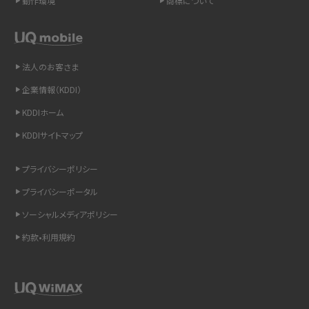
動作環境
商標について
スマホや携帯端末の通信速度制限とは？回避のコツや解除のタイミング・方法
を解説
法人のお客さま
LINEの引き継ぎ方法は？対象データや事前準備・条件・注意点などを解説
企業情報（KDDI）
LINEの通知がこない時の原因と対処法9選！設定の確認手順も解説
KDDIホーム
KDDIサイトマップ
非通知設定とは？184で電話をかける方法やiPhone・Androidの設定を解説
プライバシーポリシー
iCloudの使用容量を減らす9つの方法！使用状況の確認手順も紹介
プライバシーポータル
スマホのウィジェットとは？iPhone・Androidの設定方法やおススメを紹介
ソーシャルメディアポリシー
約款•利用規約
リプライ機能とは？LINE、X（旧Twitter）、Instagram、TikTokで送る方法を解説
インスタのDMの送り方は？便利機能の使い方や注意点をわかりやすく解説