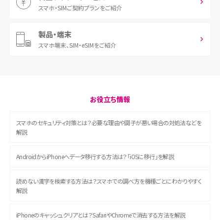
スマホ・SIM
ご契約プランをご紹介
製品・端末
スマホ端末、
SIM・eSIMをご紹介
お役立ち情報
スマホのセキュリティ対策とは？必要な理由や調子が悪い場合の対処法などを
解説
AndroidからiPhoneへデータ移行する方法は？「iOSに移行」を解説
読めない漢字を検索する方法は？スマホでの調べ方を機種ごとにわかりやすく
解説
iPhoneのキャッシュクリアとは？SafariやChromeで消去する方法を解説