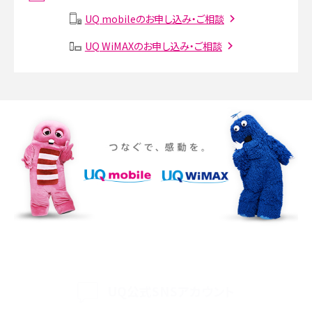
説
UQ mobileのお申し込み・ご相談
SMSとは？料金やできること、注意点や届かない時の対処法を解説
UQ WiMAXのお申し込み・ご相談
Discord（ディスコード）とは？使い方や用語の意味、便利な機能を解説
iPhone 16eとiPhone SE（第3世代）の違いは？サイズやスペックを比較して解説
iPhone 16eとiPhone 14を徹底比較！スペック・機能の違いをわかりやすく紹介
iPhone 16シリーズのモデルを比較！価格・サイズ・カメラ性能の違いを徹底解説
iPhone 16とiPhone 15の違いは？カメラ・スペック・機能を徹底比較
iPhoneの機種変更のやり方は？事前準備・手順やデータ移行方法をわかりやす
く解説
UQ公式SNSアカウント
スマホが高い理由は？購入費用を抑える方法や端末を選ぶ時の注意点を解説！