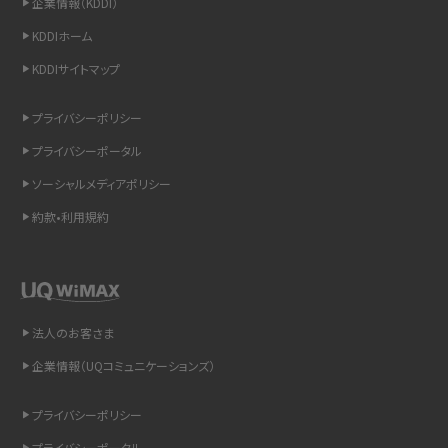
企業情報（KDDI）
スマホのウィジェットとは？iPhone・Androidの設定方法やおススメを紹介
KDDIホーム
KDDIサイトマップ
リプライ機能とは？LINE、X（旧Twitter）、Instagram、TikTokで送る方法を解説
プライバシーポリシー
インスタのDMの送り方は？便利機能の使い方や注意点をわかりやすく解説
プライバシーポータル
Bluetooth®とは？Wi-Fiとの違いやスマホ・PCとの接続方法を解説
ソーシャルメディアポリシー
約款•利用規約
LINEで送信取り消しをする方法は？相手に知られるのか、削除との違いも紹介
「iPhoneを探す」の使い方と設定方法を紹介！ブラウザやアプリから探す方法を
詳しく解説
法人のお客さま
Wi-Fiを快適に使うための速度はどれくらい？用途別の目安・回線ごとの平均を
紹介
企業情報（UQコミュニケーションズ）
LINEの着信音や通知音の設定・変更方法を解説！鳴らない場合の対処法も紹介
プライバシーポリシー
プライバシーポータル