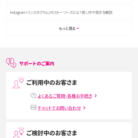
Instagram（インスタグラム）のストーリーズとは？使い方や見方を解説
ASMRとは？初心者向けの代表ジャンルや楽しみ方を解説
もっと見る
スマホのアラーム設定方法を解説！鳴らない原因と対処法、便利機能も紹介
LINEで友だちを削除する方法は？方法ごとの影響や復活・復元する方法も解説
サポートのご案内
プリペイドSIMとは？種類やメリット・デメリット、利用までの流れを解説
ご利用中のお客さま
MNOとは？MVNOやMVNEとの違いやメリット・デメリットを解説
よくあるご質問・各種お手続き
VPN接続とは？仕組みや必要性、メリット・デメリット、接続方法を解説
チャットでお問い合わせ
Threads（スレッズ）とは？主な機能や登録方法、投稿の仕方を解説
ご検討中のお客さま
Instagram（インスタグラム）でスクショするとバレる？バレるケースや撮り方も解