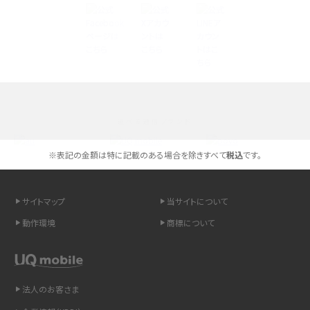
Androidスマホとは？特徴やメリット・デメリット、おススメ機種を紹介
高校生にスマホ制限は必要？所持率やメリット・デメリットを詳しく紹介
スマホのネット通信速度が遅い原因は？すぐできる対処法や見直すポイントを解
説
選べる通信ブランド
スマホや携帯端末の通信速度制限とは？回避のコツや解除のタイミング・方法
を解説
※表記の金額は特に記載のある場合を除きすべて
税込
です。
LINEの引き継ぎ方法は？対象データや事前準備・条件・注意点などを解説
サイトマップ
当サイトについて
LINEの通知がこない時の原因と対処法9選！設定の確認手順も解説
動作環境
商標について
非通知設定とは？184で電話をかける方法やiPhone・Androidの設定を解説
法人のお客さま
iCloudの使用容量を減らす9つの方法！使用状況の確認手順も紹介