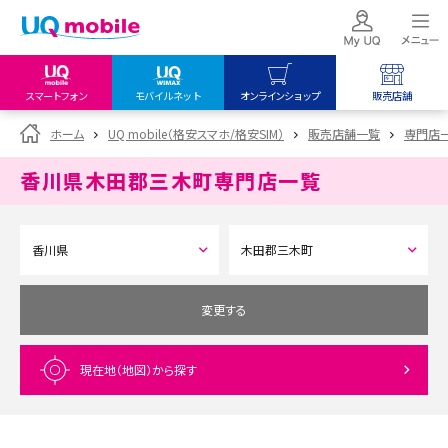
スマートフォン
モバイルネット
オンラインショップ
販売店舗
my UQ WiMAX
UQ mobile
UQ mobile
ホーム
UQ mobile（格安スマホ/格安SIM）
販売店舗一覧
専門店
UQ WiMAX ご契約の方
オンラインショップ
販売店舗
香川県木田郡三木町
専門店一覧
My UQ mobile
UQ WiMAX
UQ WiMAX
UQ mobile ご契約の方
オンラインショップ
販売店舗
UQ mobile
データチャージサイト
変更する
現在地（地図）
から探す