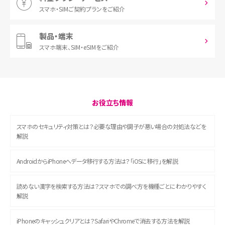
スマホ・SIM
ご契約プランをご紹介
製品・端末
スマホ端末、
SIM・eSIMをご紹介
お役立ち情報
スマホのセキュリティ対策とは？必要な理由や調子が悪い場合の対処法などを
解説
AndroidからiPhoneへデータ移行する方法は？「iOSに移行」を解説
読めない漢字を検索する方法は？スマホでの調べ方を機種ごとにわかりやすく
解説
iPhoneのキャッシュクリアとは？SafariやChromeで消去する方法を解説