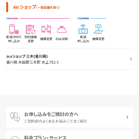
au ショップ
（一部店舗を除く）
新規(MNP)
契約情報
新規
機種変更
料金収納
機種変更
申し込み
変更
申し込み
ａｕショップ 三木(香川県)
香川県 木田郡三木町 氷上782-1
お申し込みをご検討の方へ
ご契約前の
よくあるお悩みごとをご紹介
料金プラン・サービス