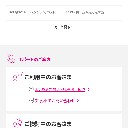
Instagram（インスタグラム）のストーリーズとは？使い方や見方を解説
ASMRとは？初心者向けの代表ジャンルや楽しみ方を解説
もっと見る
スマホのアラーム設定方法を解説！鳴らない原因と対処法、便利機能も紹介
LINEで友だちを削除する方法は？方法ごとの影響や復活・復元する方法も解説
サポートのご案内
プリペイドSIMとは？種類やメリット・デメリット、利用までの流れを解説
ご利用中のお客さま
MNOとは？MVNOやMVNEとの違いやメリット・デメリットを解説
よくあるご質問・各種お手続き
VPN接続とは？仕組みや必要性、メリット・デメリット、接続方法を解説
チャットでお問い合わせ
Threads（スレッズ）とは？主な機能や登録方法、投稿の仕方を解説
ご検討中のお客さま
Instagram（インスタグラム）でスクショするとバレる？バレるケースや撮り方も解