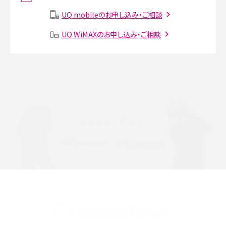
説
UQ mobileのお申し込み・ご相談
SMSとは？料金やできること、注意点や届かない時の対処法を解説
UQ WiMAXのお申し込み・ご相談
Discord（ディスコード）とは？使い方や用語の意味、便利な機能を解説
iPhone 16eとiPhone SE（第3世代）の違いは？サイズやスペックを比較して解説
iPhone 16eとiPhone 14を徹底比較！スペック・機能の違いをわかりやすく紹介
iPhone 16シリーズのモデルを比較！価格・サイズ・カメラ性能の違いを徹底解説
iPhone 16とiPhone 15の違いは？カメラ・スペック・機能を徹底比較
iPhoneの機種変更のやり方は？事前準備・手順やデータ移行方法をわかりやす
く解説
UQ公式SNSアカウント
スマホが高い理由は？購入費用を抑える方法や端末を選ぶ時の注意点を解説！