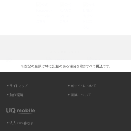
Androidスマホとは？特徴やメリット・デメリット、おススメ機種を紹介
高校生にスマホ制限は必要？所持率やメリット・デメリットを詳しく紹介
スマホのネット通信速度が遅い原因は？すぐできる対処法や見直すポイントを解
説
選べる通信ブランド
スマホや携帯端末の通信速度制限とは？回避のコツや解除のタイミング・方法
を解説
※表記の金額は特に記載のある場合を除きすべて
税込
です。
LINEの引き継ぎ方法は？対象データや事前準備・条件・注意点などを解説
サイトマップ
当サイトについて
LINEの通知がこない時の原因と対処法9選！設定の確認手順も解説
動作環境
商標について
非通知設定とは？184で電話をかける方法やiPhone・Androidの設定を解説
法人のお客さま
iCloudの使用容量を減らす9つの方法！使用状況の確認手順も紹介