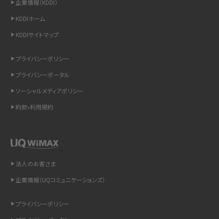
企業情報（KDDI）
スマホのウィジェットとは？iPhone・Androidの設定方法やおススメを紹介
KDDIホーム
KDDIサイトマップ
リプライ機能とは？LINE、X（旧Twitter）、Instagram、TikTokで送る方法を解説
プライバシーポリシー
インスタのDMの送り方は？便利機能の使い方や注意点をわかりやすく解説
プライバシーポータル
Bluetooth®とは？Wi-Fiとの違いやスマホ・PCとの接続方法を解説
ソーシャルメディアポリシー
約款•利用規約
LINEで送信取り消しをする方法は？相手に知られるのか、削除との違いも紹介
「iPhoneを探す」の使い方と設定方法を紹介！ブラウザやアプリから探す方法を
詳しく解説
法人のお客さま
Wi-Fiを快適に使うための速度はどれくらい？用途別の目安・回線ごとの平均を
紹介
企業情報（UQコミュニケーションズ）
LINEの着信音や通知音の設定・変更方法を解説！鳴らない場合の対処法も紹介
プライバシーポリシー