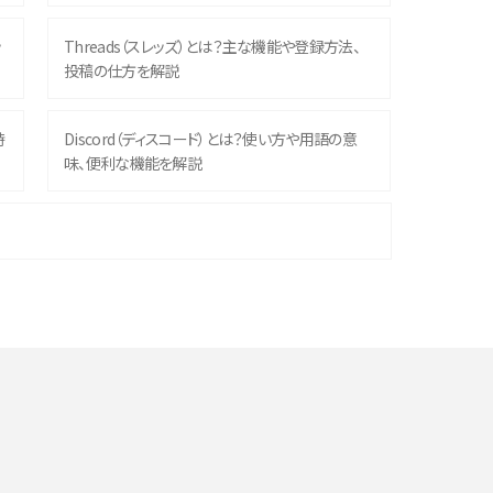
ッ
Threads（スレッズ）とは？主な機能や登録方法、
投稿の仕方を解説
時
Discord（ディスコード）とは？使い方や用語の意
味、便利な機能を解説
機
iPhone 16シリーズのモデルを比較！価格・サイズ・
カメラ性能の違いを徹底解説
や
スマホが高い理由は？購入費用を抑える方法や端
末を選ぶ時の注意点を解説！
デ
スマホのネット通信速度が遅い原因は？すぐできる
対処法や見直すポイントを解説