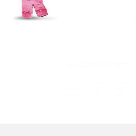
特典は？料金プランやメリッ
スマホの位置情報機能とは？有効にした場合の
説
リットや注意点などを解説
方法・解除に向けた工
インスタグラムとは？登録や投稿の方法、基本機
をわかりやすく解説
UQ公式SNSアカウン
メリットやAndroid
パケット通信料とは？どのようなサービスがある
3Gサービスの終了についても解説
できない理由は？対処法
バックグラウンド通信とは？オンにするメリットや
く解説
メリット、オフにする方法を解説
 proを比較！サイズやカメ
iPhoneのバッテリー交換の目安は？交換する方
や費用なども解説