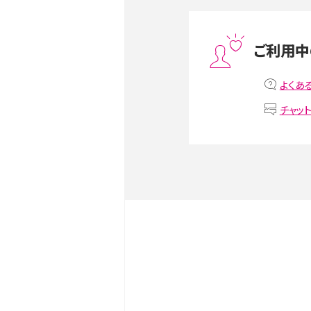
スマホや携帯端末の通信速
ツや解除のタイミング・方法
ご利用中
非通知設定とは？184で電
iPhone・Androidの設定を
よくあ
チャッ
リプライ機能とは？LINE、X（旧T
Instagram、TikTokで
LINEで送信取り消しをす
るのか、削除との違いも紹介
LINEの着信音や通知音の
鳴らない場合の対処法も紹
iCloudとは？バックアッ