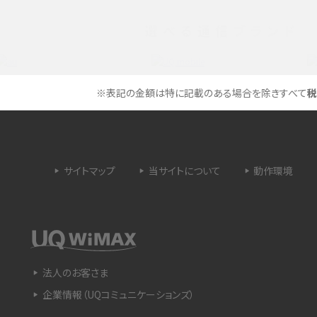
選べる通信ブランド
タイムラプスとは？撮影するメリットやおススメの
は？特徴や作り方を解説
シーン、コツなどをわかりやすく解説
ラゴン）とは？性能の確認
画面ミラーリングとは？接続の種類や方法、つな
※表記の金額は特に記載のある場合を除きすべて
税
らない場合の原因を解説
設定方法や練習のポイ
サブスクとは？言葉の意味やメリット、デメリットの
ほか、サービスの例を解説
サイトマップ
当サイトについて
動作環境
？キャリア版との違いや購
iPhoneが充電できない時はどうすればよい？6つ
の原因と対処法
や種類、メリットなど
Google Pixel 6aってどんなスマホ？特徴やほか
法人のお客さま
スマホとの比較などをわかりやすく解説
企業情報（UQコミュニケーションズ）