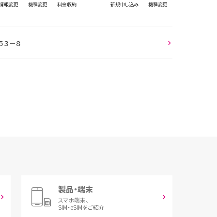
情報
変更
機種変更
料金収納
新規
申し込み
機種変更
５３－８
製品・端末
スマホ端末、
SIM・eSIMをご紹介