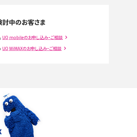
LINEの通知がこない時の原因と対処法9選！設定
の確認手順も解説
検討中のお客さま
スマホのウィジェットとは？iPhone・Androidの設
定方法やおススメを紹介
UQ mobileのお申し込み・ご相談
UQ WiMAXのお申し込み・ご相談
注
Bluetooth®とは？Wi-Fiとの違いやスマホ・PCとの
接続方法を解説
ラ
Wi-Fiを快適に使うための速度はどれくらい？用途
別の目安・回線ごとの平均を紹介
確
LINEでブロックされているか確認する方法は？手
順や注意点を解説
メンションとは？LINE・X・Instagram・Facebook・