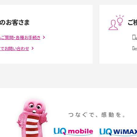
度制限とは？回避のコ
LINEの引き継ぎ方法は？対象データや事前準備・
を解説
条件・注意点などを解説
のお客さま
ご
話をかける方法や
iCloudの使用容量を減らす9つの方法！使用状況
解説
の確認手順も紹介
るご質問・各種お手続き
トでお問い合わせ
witter）、
インスタのDMの送り方は？便利機能の使い方や
送る方法を解説
意点をわかりやすく解説
る方法は？相手に知られ
「iPhoneを探す」の使い方と設定方法を紹介！ブ
ウザやアプリから探す方法を詳しく解説
設定・変更方法を解説！
着信拒否とは？設定方法やブロックした番号の
介
認方法を解説
プ設定方法や空き容量が
ASMRとは？意味や動画の種類、楽しみ方を紹介