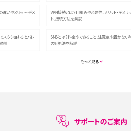
との違いやメリット・デメ
VPN接続とは？仕組みや必要性、メリット・デメリ
ト、接続方法を解説
ム）でスクショするとバレ
SMSとは？料金やできること、注意点や届かない
解説
の対処法を解説
SE（第3世代）の違いは？サ
iPhone 16eとiPhone 14を徹底比較！スペック・
もっと見る
説
能の違いをわかりやすく紹介
5の違いは？カメラ・スペッ
iPhoneの機種変更のやり方は？事前準備・手順
データ移行方法をわかりやすく解説
メリット・デメリット、お
高校生にスマホ制限は必要？所持率やメリット・
メリットを詳しく紹介
サポートのご案内