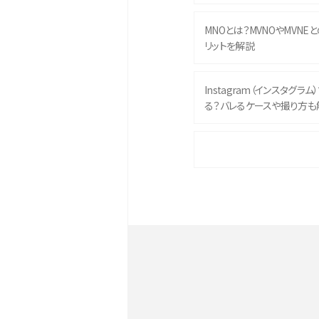
MNOとは？MVNOやMVNE
リットを解説
Instagram（インスタグラ
る？バレるケースや撮り方も
iPhone 16eとiPhone 
イズやスペックを比較して解
iPhone 16とiPhone 1
ク・機能を徹底比較
Androidスマホとは？特徴や
ススメ機種を紹介