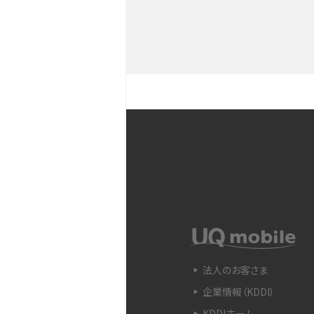
YouTubeショート動画と
Snapdragon（スナップド
方法やおススメ機種を紹介
フリック入力とは？使い方・
ントをわかりやすく解説
SIMフリーのiPhoneとは
入できる場所を解説
電子マネーとは？支払い方法
法人のお客さま
をわかりやすく解説
企業情報（KDDI）
KDDIホーム