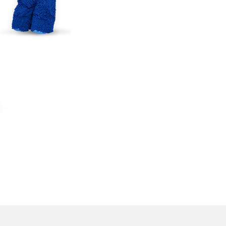
TikTokでのやり方を解説
メ
インスタグラムのアカウント削除方法は？利用解除
との違いやバックアップの取り方などを解説
能
スマホのバッテリー交換目安は？状態の確認方法
や劣化の原因、交換にかかる費用も解説
ト
？
iPhoneからAndroidへ乗り換えるメリット・デメリ
ットは？データ移行方法も紹介
デ
Bluetoothがつながらない？原因や対処法、注意
点を紹介
法
ネットワーク利用制限とは？確認方法と「○△×」
の意味を解説