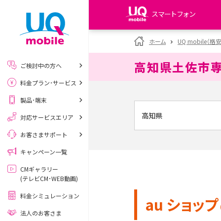
スマートフォン
my UQ WiMAX
ホーム
UQ mobile（格
UQ WiMAX ご契約の方
高知県土佐市
ご検討中の方へ
My UQ mobile
料金プラン･サービス
UQ mobile ご契約の方
製品･端末
UQ mobile
データチャージサイト
対応サービスエリア
お客さまサポート
キャンペーン一覧
CMギャラリー
(テレビCM･WEB動画)
料金シミュレーション
au ショップ
法人のお客さま