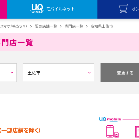
モバイルネット
オ
UQ mo
安スマホ/格安SIM）
販売店舗一覧
専門店一覧
高知県土佐市
オンライ
専門店一覧
UQ Wi
オンライ
変更する
（一部店舗を除く）