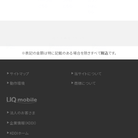
高校生にスマホ制限は必要？所持率やメリット・デメリットを詳しく紹介
スマホのネット通信速度が遅い原因は？すぐできる対処法や見直すポイントを解
説
選べる通信ブランド
スマホや携帯端末の通信速度制限とは？回避のコツや解除のタイミング・方法
を解説
※表記の金額は特に記載のある場合を除きすべて
税込
です。
LINEの引き継ぎ方法は？対象データや事前準備・条件・注意点などを解説
サイトマップ
当サイトについて
LINEの通知がこない時の原因と対処法9選！設定の確認手順も解説
動作環境
商標について
非通知設定とは？184で電話をかける方法やiPhone・Androidの設定を解説
法人のお客さま
iCloudの使用容量を減らす9つの方法！使用状況の確認手順も紹介
企業情報（KDDI）
スマホのウィジェットとは？iPhone・Androidの設定方法やおススメを紹介
KDDIホーム