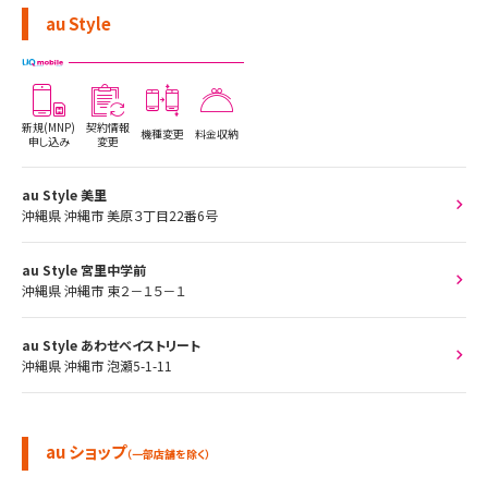
au Style
新規(MNP)
契約情報
機種変更
料金収納
申し込み
変更
au Style 美里
沖縄県 沖縄市 美原３丁目22番6号
au Style 宮里中学前
沖縄県 沖縄市 東２－１５－１
au Style あわせベイストリート
沖縄県 沖縄市 泡瀬5-1-11
au ショップ
（一部店舗を除く）