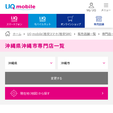
スマートフォン
モバイルネット
オンラインショップ
販売店舗
my UQ WiMAX
UQ mobile
UQ mobile
ホーム
UQ mobile（格安スマホ/格安SIM）
販売店舗一覧
専門店
UQ WiMAX ご契約の方
オンラインショップ
販売店舗
沖縄県沖縄市
専門店一覧
My UQ mobile
UQ WiMAX
UQ WiMAX
UQ mobile ご契約の方
オンラインショップ
販売店舗
UQ mobile
データチャージサイト
変更する
現在地（地図）
から探す