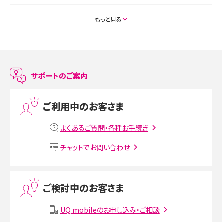
ASMRとは？初心者向けの代表ジャンルや楽しみ方を解説
もっと見る
スマホのアラーム設定方法を解説！鳴らない原因と対処法、便利機能も紹介
LINEで友だちを削除する方法は？方法ごとの影響や復活・復元する方法も解説
サポートのご案内
プリペイドSIMとは？種類やメリット・デメリット、利用までの流れを解説
ご利用中のお客さま
MNOとは？MVNOやMVNEとの違いやメリット・デメリットを解説
よくあるご質問・各種お手続き
VPN接続とは？仕組みや必要性、メリット・デメリット、接続方法を解説
チャットでお問い合わせ
Threads（スレッズ）とは？主な機能や登録方法、投稿の仕方を解説
ご検討中のお客さま
Instagram（インスタグラム）でスクショするとバレる？バレるケースや撮り方も解
説
UQ mobileのお申し込み・ご相談