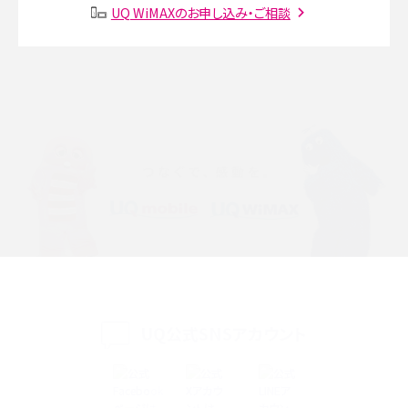
SMSとは？料金やできること、注意点や届かない時の対処法を解説
UQ WiMAXのお申し込み・ご相談
Discord（ディスコード）とは？使い方や用語の意味、便利な機能を解説
iPhone 16eとiPhone SE（第3世代）の違いは？サイズやスペックを比較して解説
iPhone 16eとiPhone 14を徹底比較！スペック・機能の違いをわかりやすく紹介
iPhone 16シリーズのモデルを比較！価格・サイズ・カメラ性能の違いを徹底解説
iPhone 16とiPhone 15の違いは？カメラ・スペック・機能を徹底比較
iPhoneの機種変更のやり方は？事前準備・手順やデータ移行方法をわかりやす
く解説
UQ公式SNSアカウント
スマホが高い理由は？購入費用を抑える方法や端末を選ぶ時の注意点を解説！
Androidスマホとは？特徴やメリット・デメリット、おススメ機種を紹介