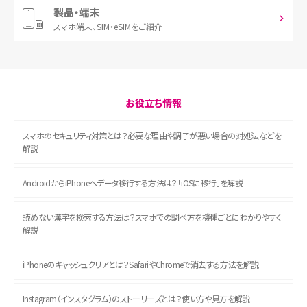
製品・端末
スマホ端末、
SIM・eSIMをご紹介
お役立ち情報
スマホのセキュリティ対策とは？必要な理由や調子が悪い場合の対処法などを
解説
AndroidからiPhoneへデータ移行する方法は？「iOSに移行」を解説
読めない漢字を検索する方法は？スマホでの調べ方を機種ごとにわかりやすく
解説
iPhoneのキャッシュクリアとは？SafariやChromeで消去する方法を解説
Instagram（インスタグラム）のストーリーズとは？使い方や見方を解説