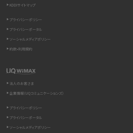
KDDIサイトマップ
リプライ機能とは？LINE、X（旧Twitter）、Instagram、TikTokで送る方法を解説
プライバシーポリシー
インスタのDMの送り方は？便利機能の使い方や注意点をわかりやすく解説
プライバシーポータル
Bluetooth®とは？Wi-Fiとの違いやスマホ・PCとの接続方法を解説
ソーシャルメディアポリシー
約款•利用規約
LINEで送信取り消しをする方法は？相手に知られるのか、削除との違いも紹介
「iPhoneを探す」の使い方と設定方法を紹介！ブラウザやアプリから探す方法を
詳しく解説
法人のお客さま
Wi-Fiを快適に使うための速度はどれくらい？用途別の目安・回線ごとの平均を
紹介
企業情報（UQコミュニケーションズ）
LINEの着信音や通知音の設定・変更方法を解説！鳴らない場合の対処法も紹介
プライバシーポリシー
プライバシーポータル
着信拒否とは？設定方法やブロックした番号の確認方法を解説
ソーシャルメディアポリシー