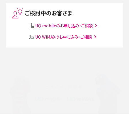
Threads（スレッズ）とは？主な機能や登録方法、投稿の仕方を解説
ご検討中のお客さま
Instagram（インスタグラム）でスクショするとバレる？バレるケースや撮り方も解
説
UQ mobileのお申し込み・ご相談
SMSとは？料金やできること、注意点や届かない時の対処法を解説
UQ WiMAXのお申し込み・ご相談
Discord（ディスコード）とは？使い方や用語の意味、便利な機能を解説
iPhone 16eとiPhone SE（第3世代）の違いは？サイズやスペックを比較して解説
iPhone 16eとiPhone 14を徹底比較！スペック・機能の違いをわかりやすく紹介
iPhone 16シリーズのモデルを比較！価格・サイズ・カメラ性能の違いを徹底解説
iPhone 16とiPhone 15の違いは？カメラ・スペック・機能を徹底比較
iPhoneの機種変更のやり方は？事前準備・手順やデータ移行方法をわかりやす
く解説