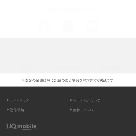
UQ公式SNSアカウント
スマホが高い理由は？購入費用を抑える方法や端末を選ぶ時の注意点を解説！
Androidスマホとは？特徴やメリット・デメリット、おススメ機種を紹介
高校生にスマホ制限は必要？所持率やメリット・デメリットを詳しく紹介
選べる通信ブランド
スマホのネット通信速度が遅い原因は？すぐできる対処法や見直すポイントを解
説
スマホや携帯端末の通信速度制限とは？回避のコツや解除のタイミング・方法
※表記の金額は特に記載のある場合を除きすべて
税込
です。
を解説
サイトマップ
当サイトについて
LINEの引き継ぎ方法は？対象データや事前準備・条件・注意点などを解説
動作環境
商標について
LINEの通知がこない時の原因と対処法9選！設定の確認手順も解説
非通知設定とは？184で電話をかける方法やiPhone・Androidの設定を解説