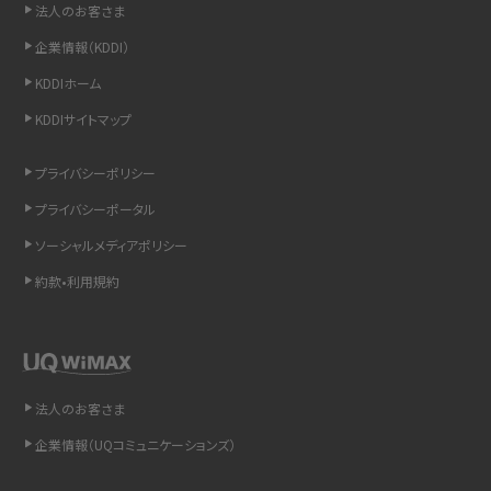
法人のお客さま
iCloudの使用容量を減らす9つの方法！使用状況の確認手順も紹介
企業情報（KDDI）
KDDIホーム
スマホのウィジェットとは？iPhone・Androidの設定方法やおススメを紹介
KDDIサイトマップ
リプライ機能とは？LINE、X（旧Twitter）、Instagram、TikTokで送る方法を解説
プライバシーポリシー
インスタのDMの送り方は？便利機能の使い方や注意点をわかりやすく解説
プライバシーポータル
ソーシャルメディアポリシー
Bluetooth®とは？Wi-Fiとの違いやスマホ・PCとの接続方法を解説
約款•利用規約
LINEで送信取り消しをする方法は？相手に知られるのか、削除との違いも紹介
「iPhoneを探す」の使い方と設定方法を紹介！ブラウザやアプリから探す方法を
詳しく解説
法人のお客さま
Wi-Fiを快適に使うための速度はどれくらい？用途別の目安・回線ごとの平均を
企業情報（UQコミュニケーションズ）
紹介