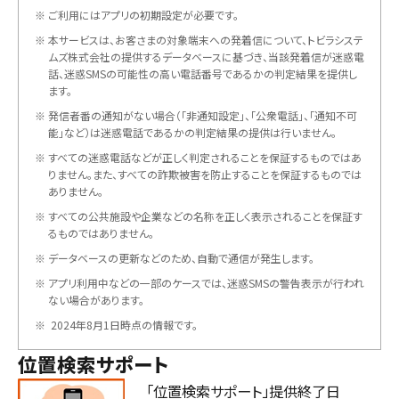
※
ご利用にはアプリの初期設定が必要です。
※
本サービスは、お客さまの対象端末への発着信について、トビラシステ
ムズ株式会社の提供するデータベースに基づき、当該発着信が迷惑電
話、迷惑SMSの可能性の高い電話番号であるかの判定結果を提供し
ます。
※
発信者番の通知がない場合（「非通知設定」、「公衆電話」、「通知不可
能」など）は迷惑電話であるかの判定結果の提供は行いません。
※
すべての迷惑電話などが正しく判定されることを保証するものではあ
りません。また、すべての詐欺被害を防止することを保証するものでは
ありません。
※
すべての公共施設や企業などの名称を正しく表示されることを保証す
るものではありません。
※
データベースの更新などのため、自動で通信が発生します。
※
アプリ利用中などの一部のケースでは、迷惑SMSの警告表示が行われ
ない場合があります。
※
2024年8月1日時点の情報です。
位置検索サポート
「位置検索サポート」提供終了日