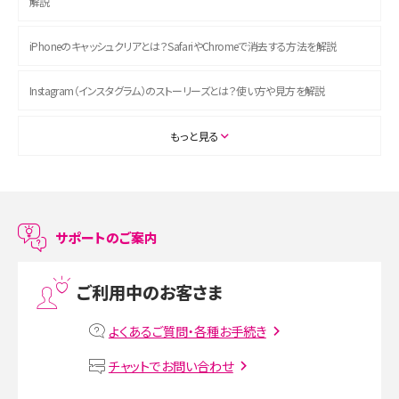
解説
iPhoneのキャッシュクリアとは？SafariやChromeで消去する方法を解説
Instagram（インスタグラム）のストーリーズとは？使い方や見方を解説
ASMRとは？初心者向けの代表ジャンルや楽しみ方を解説
もっと見る
スマホのアラーム設定方法を解説！鳴らない原因と対処法、便利機能も紹介
LINEで友だちを削除する方法は？方法ごとの影響や復活・復元する方法も解説
サポートのご案内
プリペイドSIMとは？種類やメリット・デメリット、利用までの流れを解説
ご利用中のお客さま
MNOとは？MVNOやMVNEとの違いやメリット・デメリットを解説
よくあるご質問・各種お手続き
VPN接続とは？仕組みや必要性、メリット・デメリット、接続方法を解説
チャットでお問い合わせ