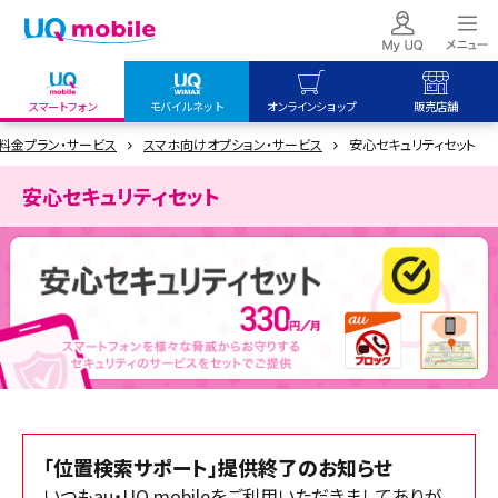
スマートフォン
モバイルネット
オンラインショップ
販売店舗
料金プラン・サービス
スマホ向けオプション・サービス
安心セキュリティセット
my UQ WiMAX
UQ mobile
UQ mobile
UQ WiMAX ご契約の方
オンラインショップ
販売店舗
安心セキュリティセット
My UQ mobile
UQ WiMAX
UQ WiMAX
UQ mobile ご契約の方
オンラインショップ
販売店舗
UQ mobile
データチャージサイト
「位置検索サポート」提供終了のお知らせ
いつもau・UQ mobileをご利用いただきましてありが