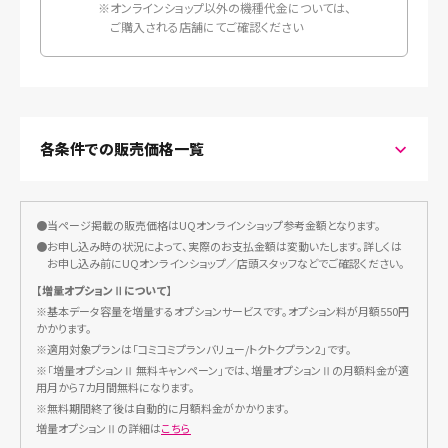
※オンラインショップ以外の機種代金については、
ご購入される店舗にてご確認ください
各条件での販売価格一覧
コミコミプランバリュー
かつ増量オプションⅡ
にご加入の場合
●当ページ掲載の販売価格はUQオンラインショップ参考金額となります。
●お申し込み時の状況によって、実際のお支払金額は変動いたします。詳しくは
■一括
お申し込み前にUQオンラインショップ／店頭スタッフなどでご確認ください。
【増量オプションⅡについて】
機種代金
45,800円
※基本データ容量を増量するオプションサービスです。オプション料が月額550円
UQ mobileオンラインショップお
かかります。
-11,550円
トク割
※適用対象プランは「コミコミプランバリュー/トクトクプラン2」です。
※「増量オプションⅡ 無料キャンペーン」では、増量オプションⅡの月額料金が適
現金販売価格/支払総額
34,250円
用月から7カ月間無料になります。
※無料期間終了後は自動的に月額料金がかかります。
■スマホトクするプログラム(24回払い) 支払期間:26カ月
増量オプションⅡの詳細は
こちら