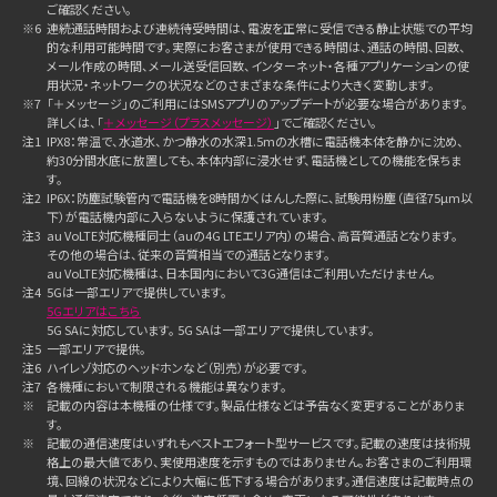
ご確認ください。
※6
連続通話時間および連続待受時間は、電波を正常に受信できる静止状態での平均
的な利用可能時間です。実際にお客さまが使用できる時間は、通話の時間、回数、
メール作成の時間、メール送受信回数、インターネット・各種アプリケーションの使
用状況・ネットワークの状況などのさまざまな条件により大きく変動します。
※7
「＋メッセージ」のご利用にはSMSアプリのアップデートが必要な場合があります。
詳しくは、「
＋メッセージ（プラスメッセージ）
」でご確認ください。
注1
IPX8：常温で、水道水、かつ静水の水深1.5mの水槽に電話機本体を静かに沈め、
約30分間水底に放置しても、本体内部に浸水せず、電話機としての機能を保ちま
す。
注2
IP6X：防塵試験管内で電話機を8時間かくはんした際に、試験用粉塵（直径75µm以
下）が電話機内部に入らないように保護されています。
注3
au VoLTE対応機種同士（auの4G LTEエリア内）の場合、高音質通話となります。
その他の場合は、従来の音質相当での通話となります。
au VoLTE対応機種は、日本国内において3G通信はご利用いただけません。
注4
5Gは一部エリアで提供しています。
5Gエリアはこちら
5G SAに対応しています。 5G SAは一部エリアで提供しています。
注5
一部エリアで提供。
注6
ハイレゾ対応のヘッドホンなど（別売）が必要です。
注7
各機種において制限される機能は異なります。
※
記載の内容は本機種の仕様です。製品仕様などは予告なく変更することがありま
す。
※
記載の通信速度はいずれもベストエフォート型サービスです。記載の速度は技術規
格上の最大値であり、実使用速度を示すものではありません。お客さまのご利用環
境、回線の状況などにより大幅に低下する場合があります。通信速度は記載時点の