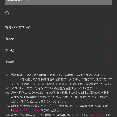
○
電池・ディスプレイ
カメラ
テレビ
その他
※1
当社基準において動作確認した数値です。一部機種では、セキュア対応外部メモリ
ーカードを利用して外部保存許容の著作権データの移行が可能です。使用するメモ
リーカードのメーカーにより、記載の容量のカードでも対応しない場合があります。
※2
アプリやデータなどの保存にすべての容量を使用することはできません。
※3
カード挿入口カバーまたはキャップがある機種はしっかりと閉じ、電池フタが着脱
可能な機種は確実に取り付けてください。海水・プール・温泉の中に浸けないでく
ださい。砂浜などの上に置かないでください。
※4
発売時の情報です。最新のアップデート情報はこちらをご確認ください。詳しくは、
「
製品アップデート情報
」をご覧ください。
※5
最大通信速度は、エリアや通信規格により異なります。詳しくは、「
エリアマップ
」で