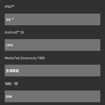
IP6X
注2
OS
※4
Android™ 16
CPU
MediaTek Dimensity 7400
生体認証
指紋／顔
SIM