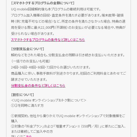
【スマホトクするプログラムの金額について】
支払分割金
頭金0円
UQ mobile回線解約後も本プログラムの継続利用は可能です。
(A)初回
487円
プログラム加入機種の回収・査定条件を満たす必要があります。端末故障・破損
時（例：充電不可などの場合）など、所定の条件を満たさなかった場合、特典の適
(B)2〜23回目
480円
用を受ける際に最大22,000円（不課税）のお支払いが必要となる場合や、特典が
最終回お支払い額
受けられない場合があります。
23,203円
実質年利0%
スマホトクするプログラムの条件など詳しくはこちら
実質負担額: (A)+(B)
11,047円
【分割支払金について】
解約などをされた場合も、分割支払金の残額は引き続きお支払いいただきます。
※
ご購入後13カ月目～25カ月目までに購入された機種を当社が回収した場合、分割支払金の最
（一括でのお支払いも可能）
終回分がお支払い不要。
24回・36回・48回・60回・72回からお選びいただけます。
※
端末故障・破損（例：充電不可など）の場合、特典利用の際、故障時利用料22,000円（不課税）
のお支払いが必要となる場合や、特典が受けられない場合があります。
商品購入に伴い、事務手数料が別途かかります。初回のご利用料金とあわせてご
※
25カ月目以降も当該機種を継続利用する場合、最終回支払分を再度24回に分割します。
請求させていただきます。
分割支払金の条件など詳しくはこちら
スマホトクするプログラムの条件など詳しくはこちら
【割引について】
■支払回数:24回 期間:26カ月
＜UQ mobile オンラインショップおトク割について＞
①②を同時に満たす方
支払分割金
頭金0円
①新規契約、他社から乗りかえでUQ mobile オンラインショップで対象機種をご
初回
1,429円
購入
②対象の「料金プラン」および「増量オプションⅡ（550円／月）」に新たにご加入、
2回目〜
1,427円
または継続してご加入中の方
詳しくは
こちら