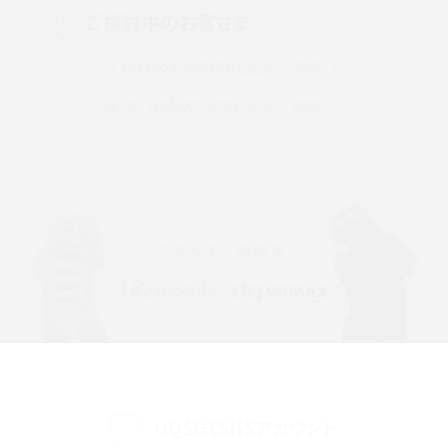
ご検討中のお客さま
Instagram（インスタグラム）でスクショするとバレる？バレるケースや撮り方も解
説
UQ mobileのお申し込み・ご相談
SMSとは？料金やできること、注意点や届かない時の対処法を解説
UQ WiMAXのお申し込み・ご相談
Discord（ディスコード）とは？使い方や用語の意味、便利な機能を解説
iPhone 16eとiPhone SE（第3世代）の違いは？サイズやスペックを比較して解説
iPhone 16eとiPhone 14を徹底比較！スペック・機能の違いをわかりやすく紹介
iPhone 16シリーズのモデルを比較！価格・サイズ・カメラ性能の違いを徹底解説
iPhone 16とiPhone 15の違いは？カメラ・スペック・機能を徹底比較
iPhoneの機種変更のやり方は？事前準備・手順やデータ移行方法をわかりやす
く解説
UQ公式SNSアカウント