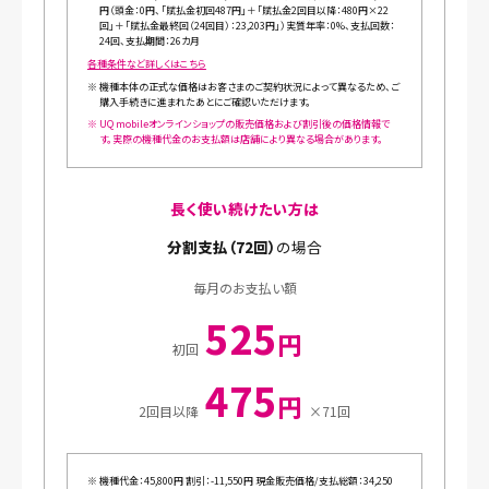
円（頭金：0円、「賦払金初回487円」＋「賦払金2回目以降：480円×22
回」＋「賦払金最終回（24回目）：23,203円」）実質年率：0%、支払回数：
24回、支払期間：26カ月
各種条件など詳しくはこちら
※
機種本体の正式な価格はお客さまのご契約状況によって異なるため、ご
購入手続きに進まれたあとにご確認いただけます。
※
UQ mobileオンラインショップの販売価格および割引後の価格情報で
す。実際の機種代金のお支払額は店舗により異なる場合があります。
長く使い続けたい方は
分割支払（72回）
の場合
毎月のお支払い額
525
円
初回
475
円
2回目以降
×71回
※
機種代金：45,800円 割引：-11,550円 現金販売価格/支払総額：34,250