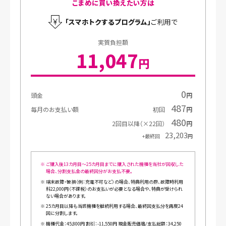
こまめに買い換えたい方は
｢スマホトクするプログラム｣
ご利用で
実質負担額
11,047
円
0
頭金
円
487
毎月のお支払い額
初回
円
480
2回目以降（×22回）
円
23,203
+最終回
円
※
ご購入後13カ月目～25カ月目までに購入された機種を当社が回収した
場合、分割支払金の最終回分がお支払不要。
※
端末故障・破損（例：充電不可など）の場合、特典利用の際、故障時利用
料22,000円（不課税）のお支払いが必要となる場合や、特典が受けられ
ない場合があります。
※
25カ月目以降も当該機種を継続利用する場合、最終回支払分を再度24
回に分割します。
※
機種代金：45,800円 割引：-11,550円 現金販売価格/支払総額：34,250