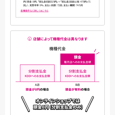
円（頭金：0円、「賦払金初回525円」＋「賦払金2回目以降：475円ｘ71
回」）、実質年率：0%、支払い回数：72回、支払い期間：74カ月
各種条件など詳しくはこちら
店舗によって機種代金は異なります