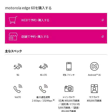
motorola edge 60を購入する
WEBで予約・購入する
店舗で予約・購入する
主なスペック
5G
4G LTE
約6.7インチ
Android™ 16
VoLTE
最大通信速度
メインカメラ
サブカメラ
2.6Gbps／252Mbps
注5
（広角）約5,000万画素
約5,000万画素
／（超広角・マクロ）約
5,000万画素／（望遠）
約1,000万画素