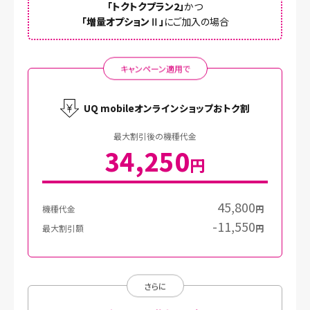
「トクトクプラン2」
かつ
「増量オプションⅡ」
にご加入の場合
キャンペーン適用で
UQ mobileオンラインショップおトク割
最大割引後の機種代金
34,250
円
45,800
機種代金
円
-11,550
最大割引額
円
さらに