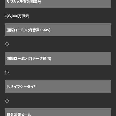
サブカメラ有効画素数
約5,000万画素
国際ローミング(音声・SMS)
○
国際ローミング(データ通信)
○
おサイフケータイ®
○
緊急速報メール