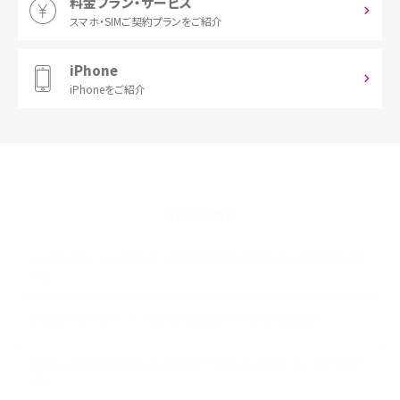
料金プラン・サービス
スマホ・SIM
ご契約プランをご紹介
iPhone
iPhoneをご紹介
お役立ち情報
スマホのセキュリティ対策とは？必要な理由や調子が悪い場合の対処法などを
解説
AndroidからiPhoneへデータ移行する方法は？「iOSに移行」を解説
読めない漢字を検索する方法は？スマホでの調べ方を機種ごとにわかりやすく
解説