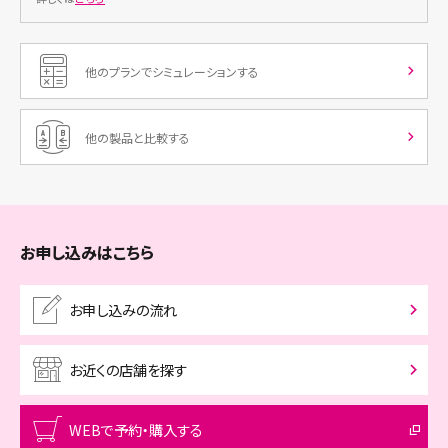
支払総額
34,250円
実質年利0%
■支払回数:36回 期間:38カ月
他のプランでシミュレーションする
支払分割金
頭金0円
他の製品と比較する
初回
965円
2回目〜
951円
支払総額
34,250円
実質年利0%
お申し込みはこちら
■支払回数:48回 期間:50カ月
支払分割金
頭金0円
お申し込みの流れ
初回
739円
お近くの店舗を探す
2回目〜
713円
支払総額
34,250円
実質年利0%
WEBで予約・購入する