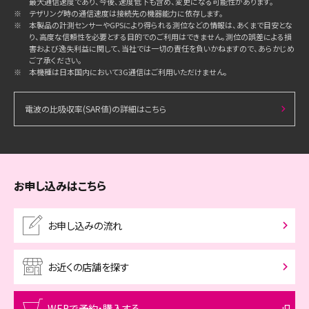
最大通信速度であり、今後、速度低下も含め、変更になる可能性があります。
※
テザリング時の通信速度は接続先の機器能力に依存します。
※
本製品の計測センサーやGPSにより得られる測位などの情報は、あくまで目安とな
り、高度な信頼性を必要とする目的でのご利用はできません。測位の誤差による損
害および逸失利益に関して、当社では一切の責任を負いかねますので、あらかじめ
ご了承ください。
※
本機種は日本国内において3G通信はご利用いただけません。
電波の比吸収率(SAR値)の詳細はこちら
お申し込みはこちら
お申し込みの流れ
お近くの店舗を探す
WEBで予約・購入する