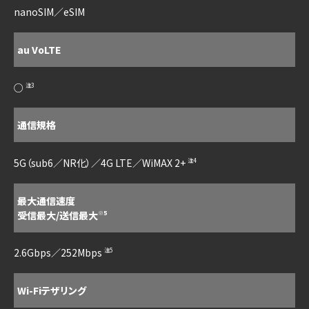
nanoSIM／eSIM
au VoLTE
○
注3
通信規格
5G（sub6／NR化）／4G LTE／WiMAX 2+
注4
最大通信速度
受信最大/送信最大
※5
2.6Gbps／252Mbps
注5
Wi-Fiテザリング