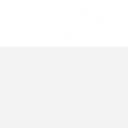
iPhoneのキャッシュクリアとは？SafariやChromeで消去する方法を解説
Instagram（インスタグラム）のストーリーズとは？使い方や見方を解説
ASMRとは？初心者向けの代表ジャンルや楽しみ方を解説
もっと見る
スマホのアラーム設定方法を解説！鳴らない原因と対処法、便利機能も紹介
LINEで友だちを削除する方法は？方法ごとの影響や復活・復元する方法も解説
サポートのご案内
プリペイドSIMとは？種類やメリット・デメリット、利用までの流れを解説
ご利用中のお客さま
MNOとは？MVNOやMVNEとの違いやメリット・デメリットを解説
よくあるご質問・各種お手続き
VPN接続とは？仕組みや必要性、メリット・デメリット、接続方法を解説
チャットでお問い合わせ
Threads（スレッズ）とは？主な機能や登録方法、投稿の仕方を解説