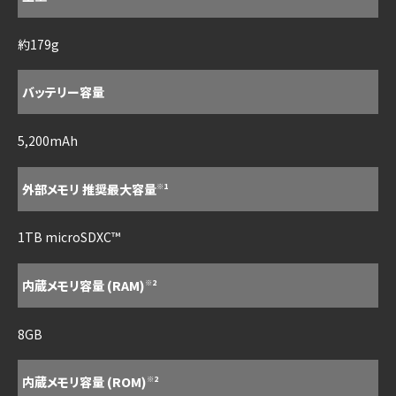
約179g
バッテリー容量
5,200mAh
外部メモリ 推奨最大容量
※1
1TB microSDXC™
内蔵メモリ容量 (RAM)
※2
8GB
内蔵メモリ容量 (ROM)
※2