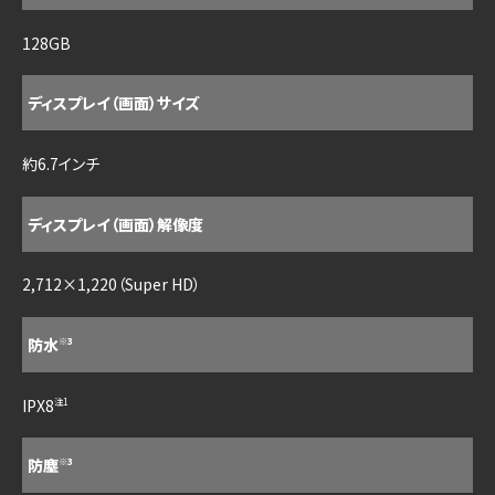
128GB
ディスプレイ（画面）サイズ
約6.7インチ
ディスプレイ（画面）解像度
2,712×1,220（Super HD）
防水
※3
IPX8
注1
防塵
※3