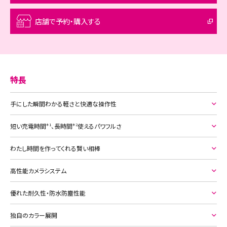
■支払回数:60回 期間:62カ月
店舗で予約・購入する
支払分割金
頭金0円
初回
620円
2回目〜
570円
特長
支払総額
34,250円
実質年利0%
手にした瞬間わかる軽さと快適な操作性
■支払回数:72回 期間:74カ月
短い充電時間
、長時間
使えるパワフルさ
＊1
＊2
支払分割金
頭金0円
初回
525円
わたし時間を作ってくれる賢い相棒
2回目〜
475円
高性能カメラシステム
支払総額
34,250円
実質年利0%
優れた耐久性・防水防塵性能
独自のカラー展開