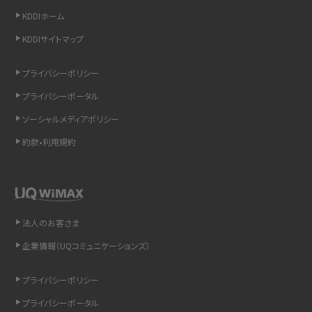
iCloudの使用容量を減らす9つの方法！使用状況の確認手順も紹介
KDDIホーム
KDDIサイトマップ
スマホのウィジェットとは？iPhone・Androidの設定方法やおススメを紹介
プライバシーポリシー
リプライ機能とは？LINE、X（旧Twitter）、Instagram、TikTokで送る方法を解説
プライバシーポータル
インスタのDMの送り方は？便利機能の使い方や注意点をわかりやすく解説
ソーシャルメディアポリシー
約款•利用規約
Bluetooth®とは？Wi-Fiとの違いやスマホ・PCとの接続方法を解説
LINEで送信取り消しをする方法は？相手に知られるのか、削除との違いも紹介
「iPhoneを探す」の使い方と設定方法を紹介！ブラウザやアプリから探す方法を
法人のお客さま
詳しく解説
企業情報（UQコミュニケーションズ）
Wi-Fiを快適に使うための速度はどれくらい？用途別の目安・回線ごとの平均を
紹介
プライバシーポリシー
プライバシーポータル