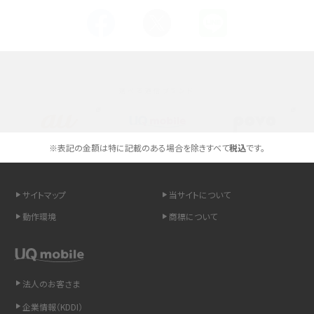
スマホが高い理由は？購入費用を抑える方法や端末を選ぶ時の注意点を解説！
Androidスマホとは？特徴やメリット・デメリット、おススメ機種を紹介
高校生にスマホ制限は必要？所持率やメリット・デメリットを詳しく紹介
選べる通信ブランド
スマホのネット通信速度が遅い原因は？すぐできる対処法や見直すポイントを解
説
※表記の金額は特に記載のある場合を除きすべて
税込
です。
スマホや携帯端末の通信速度制限とは？回避のコツや解除のタイミング・方法
を解説
サイトマップ
当サイトについて
動作環境
商標について
LINEの引き継ぎ方法は？対象データや事前準備・条件・注意点などを解説
LINEの通知がこない時の原因と対処法9選！設定の確認手順も解説
法人のお客さま
非通知設定とは？184で電話をかける方法やiPhone・Androidの設定を解説
企業情報（KDDI）