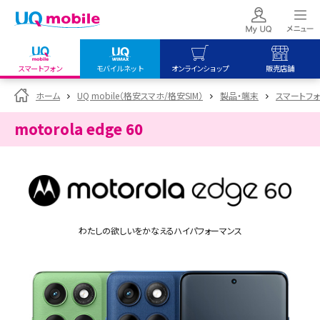
スマートフォン
モバイルネット
オンラインショップ
販売店舗
my UQ WiMAX
UQ mobile
UQ mobile
ホーム
UQ mobile（格安スマホ/格安SIM）
製品・端末
スマートフォン
UQ WiMAX ご契約の方
オンラインショップ
販売店舗
motorola edge 60
My UQ mobile
UQ WiMAX
UQ WiMAX
UQ mobile ご契約の方
オンラインショップ
販売店舗
UQ mobile
データチャージサイト
わたしの欲しいをかなえるハイパフォーマンス