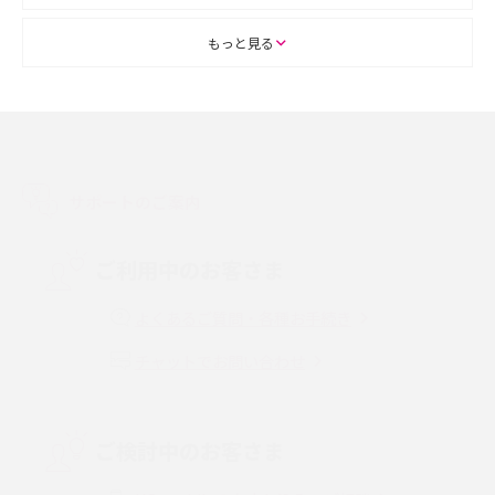
ASMRとは？初心者向けの代表ジャンルや楽しみ方を解説
もっと見る
スマホのアラーム設定方法を解説！鳴らない原因と対処法、便利機能も紹
介
LINEで友だちを削除する方法は？方法ごとの影響や復活・復元する方法も
解説
サポートのご案内
プリペイドSIMとは？種類やメリット・デメリット、利用までの流れを解説
ご利用中のお客さま
MNOとは？MVNOやMVNEとの違いやメリット・デメリットを解説
よくあるご質問・各種お手続き
チャットでお問い合わせ
VPN接続とは？仕組みや必要性、メリット・デメリット、接続方法を解説
Threads（スレッズ）とは？主な機能や登録方法、投稿の仕方を解説
ご検討中のお客さま
Instagram（インスタグラム）でスクショするとバレる？バレるケースや撮
り方も解説