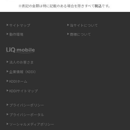
※表記の金額は特に記載のある場合を除きすべて
税込
です。
スマホが高い理由は？購入費用を抑える方法や端末を選ぶ時の注意点を解
説！
サイトマップ
当サイトについて
Androidスマホとは？特徴やメリット・デメリット、おススメ機種を紹介
動作環境
商標について
高校生にスマホ制限は必要？所持率やメリット・デメリットを詳しく紹介
スマホのネット通信速度が遅い原因は？すぐできる対処法や見直すポイン
トを解説
法人のお客さま
企業情報（KDDI）
スマホや携帯端末の通信速度制限とは？回避のコツや解除のタイミング・
KDDIホーム
方法を解説
KDDIサイトマップ
LINEの引き継ぎ方法は？対象データや事前準備・条件・注意点などを解説
プライバシーポリシー
LINEの通知がこない時の原因と対処法9選！設定の確認手順も解説
プライバシーポータル
ソーシャルメディアポリシー
非通知設定とは？184で電話をかける方法やiPhone・Androidの設定を解説