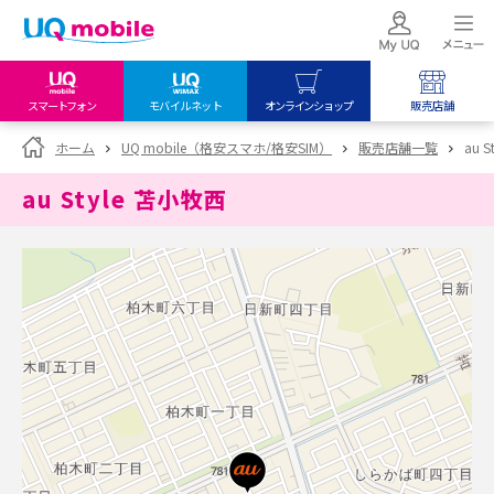
スマートフォン
モバイルネット
オンラインショップ
販売店舗
my UQ WiMAX
UQ mobile
UQ mobile
ホーム
UQ mobile（格安スマホ/格安SIM）
販売店舗一覧
au 
UQ WiMAX ご契約の方
オンラインショップ
販売店舗
au Style 苫小牧西
My UQ mobile
UQ WiMAX
UQ WiMAX
UQ mobile ご契約の方
オンラインショップ
販売店舗
UQ mobile
データチャージサイト