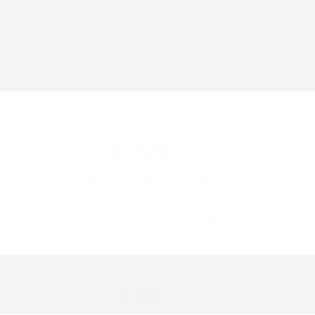
UQ mobileのお申し込み・ご相談
UQ WiMAXのお申し込み・ご相談
SMSとは？料金やできること、注意点や届かない時の対処法を解説
Discord（ディスコード）とは？使い方や用語の意味、便利な機能を解説
iPhone 16eとiPhone SE（第3世代）の違いは？サイズやスペックを比較し
て解説
UQ公式SNSアカウント
iPhone 16eとiPhone 14を徹底比較！スペック・機能の違いをわかりやすく
紹介
iPhone 16シリーズのモデルを比較！価格・サイズ・カメラ性能の違いを徹
底解説
iPhone 16とiPhone 15の違いは？カメラ・スペック・機能を徹底比較
iPhoneの機種変更のやり方は？事前準備・手順やデータ移行方法をわかり
選べる通信ブランド
やすく解説