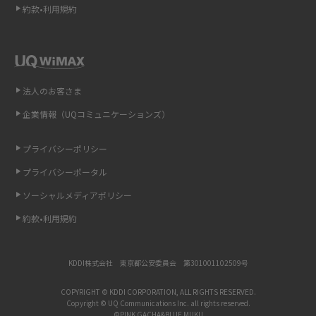
約款•利用規約
iCloudの使用容量を減らす9つの方法！使用状況の確認手順も紹介
スマホのウィジェットとは？iPhone・Androidの設定方法やおススメを紹
介
法人のお客さま
リプライ機能とは？LINE、X（旧Twitter）、Instagram、TikTokで送る方法
企業情報（UQコミュニケーションズ）
を解説
プライバシーポリシー
インスタのDMの送り方は？便利機能の使い方や注意点をわかりやすく解説
プライバシーポータル
Bluetooth®とは？Wi-Fiとの違いやスマホ・PCとの接続方法を解説
ソーシャルメディアポリシー
約款•利用規約
LINEで送信取り消しをする方法は？相手に知られるのか、削除との違いも
紹介
KDDI株式会社 東京都公安委員会 第301001102509号
「iPhoneを探す」の使い方と設定方法を紹介！ブラウザやアプリから探す
方法を詳しく解説
COPYRIGHT © KDDI CORPORATION, ALL RIGHTS RESERVED.
Copyright © UQ Communications Inc. all rights reserved.
©PINK GACHA&BLUE MUKU