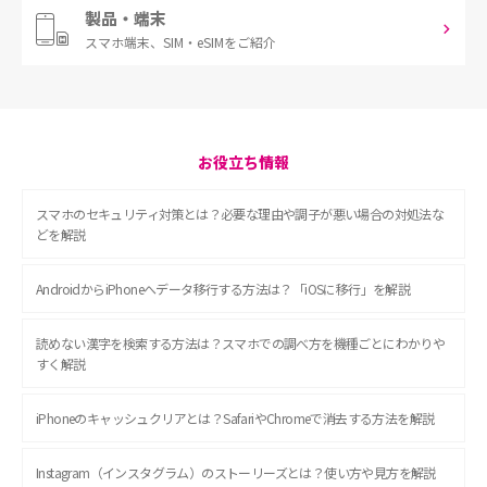
製品・端末
スマホ端末、
SIM・eSIMをご紹介
お役立ち情報
スマホのセキュリティ対策とは？必要な理由や調子が悪い場合の対処法な
どを解説
AndroidからiPhoneへデータ移行する方法は？「iOSに移行」を解説
読めない漢字を検索する方法は？スマホでの調べ方を機種ごとにわかりや
すく解説
iPhoneのキャッシュクリアとは？SafariやChromeで消去する方法を解説
Instagram（インスタグラム）のストーリーズとは？使い方や見方を解説