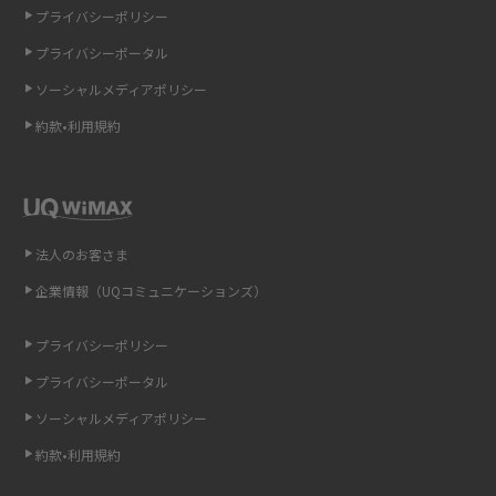
プライバシーポリシー
LINEの通知がこない時の原因と対処法9選！設定の確認手順も解説
プライバシーポータル
ソーシャルメディアポリシー
非通知設定とは？184で電話をかける方法やiPhone・Androidの設定を解説
約款•利用規約
iCloudの使用容量を減らす9つの方法！使用状況の確認手順も紹介
スマホのウィジェットとは？iPhone・Androidの設定方法やおススメを紹
介
法人のお客さま
リプライ機能とは？LINE、X（旧Twitter）、Instagram、TikTokで送る方法
企業情報（UQコミュニケーションズ）
を解説
プライバシーポリシー
インスタのDMの送り方は？便利機能の使い方や注意点をわかりやすく解説
プライバシーポータル
Bluetooth®とは？Wi-Fiとの違いやスマホ・PCとの接続方法を解説
ソーシャルメディアポリシー
約款•利用規約
LINEで送信取り消しをする方法は？相手に知られるのか、削除との違いも
紹介