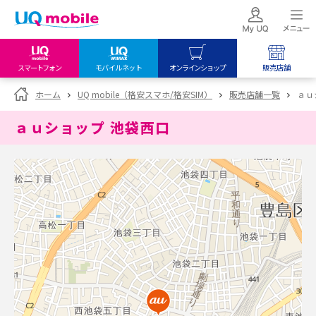
スマートフォン
モバイルネット
オンラインショップ
販売店舗
my UQ WiMAX
UQ mobile
UQ mobile
ホーム
UQ mobile（格安スマホ/格安SIM）
販売店舗一覧
ａｕ
UQ WiMAX ご契約の方
オンラインショップ
販売店舗
ａｕショップ 池袋西口
My UQ mobile
UQ WiMAX
UQ WiMAX
UQ mobile ご契約の方
オンラインショップ
販売店舗
UQ mobile
データチャージサイト