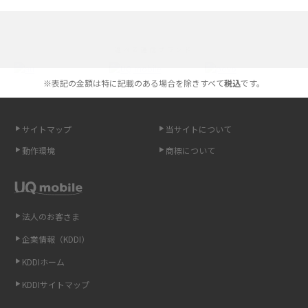
iPhone 16とiPhone 15の違いは？カメラ・スペック・機能を徹底比較
iPhoneの機種変更のやり方は？事前準備・手順やデータ移行方法をわかり
選べる通信ブランド
やすく解説
※表記の金額は特に記載のある場合を除きすべて
税込
です。
スマホが高い理由は？購入費用を抑える方法や端末を選ぶ時の注意点を解
説！
サイトマップ
当サイトについて
Androidスマホとは？特徴やメリット・デメリット、おススメ機種を紹介
動作環境
商標について
高校生にスマホ制限は必要？所持率やメリット・デメリットを詳しく紹介
スマホのネット通信速度が遅い原因は？すぐできる対処法や見直すポイン
トを解説
法人のお客さま
企業情報（KDDI）
スマホや携帯端末の通信速度制限とは？回避のコツや解除のタイミング・
KDDIホーム
方法を解説
KDDIサイトマップ
LINEの引き継ぎ方法は？対象データや事前準備・条件・注意点などを解説