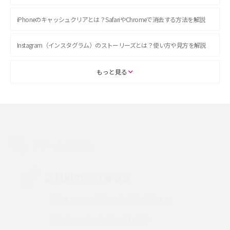
iPhoneのキャッシュクリアとは？SafariやChromeで消去する方法を解説
Instagram（インスタグラム）のストーリーズとは？使い方や見方を解説
ASMRとは？初心者向けの代表ジャンルや楽しみ方を解説
もっと見る
スマホのアラーム設定方法を解説！鳴らない原因と対処法、便利機能も紹
介
LINEで友だちを削除する方法は？方法ごとの影響や復活・復元する方法も
解説
サポートのご案内
プリペイドSIMとは？種類やメリット・デメリット、利用までの流れを解説
ご利用中のお客さま
MNOとは？MVNOやMVNEとの違いやメリット・デメリットを解説
よくあるご質問・各種お手続き
チャットでお問い合わせ
VPN接続とは？仕組みや必要性、メリット・デメリット、接続方法を解説