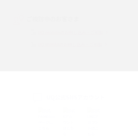
Threads（スレッズ）とは？主な機能や登録方法、投稿の仕方を解説
ご検討中のお客さま
Instagram（インスタグラム）でスクショするとバレる？バレるケースや撮
り方も解説
UQ mobileのお申し込み・ご相談
UQ WiMAXのお申し込み・ご相談
SMSとは？料金やできること、注意点や届かない時の対処法を解説
Discord（ディスコード）とは？使い方や用語の意味、便利な機能を解説
iPhone 16eとiPhone SE（第3世代）の違いは？サイズやスペックを比較し
て解説
UQ公式SNSアカウント
iPhone 16eとiPhone 14を徹底比較！スペック・機能の違いをわかりやすく
紹介
iPhone 16シリーズのモデルを比較！価格・サイズ・カメラ性能の違いを徹
底解説