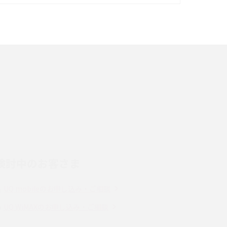
イズ・カメラ性能の違いを徹底解説
スマホが高い理由は？購入費用を抑える方法や
端末を選ぶ時の注意点を解説！
スマホのネット通信速度が遅い原因は？すぐで
きる対処法や見直すポイントを解説
LINEの通知がこない時の原因と対処法9選！設
定の確認手順も解説
検討中のお客さま
スマホのウィジェットとは？iPhone・Android
の設定方法やおススメを紹介
UQ mobileのお申し込み・ご相談
Bluetooth®とは？Wi-Fiとの違いやスマホ・PC
UQ WiMAXのお申し込み・ご相談
との接続方法を解説