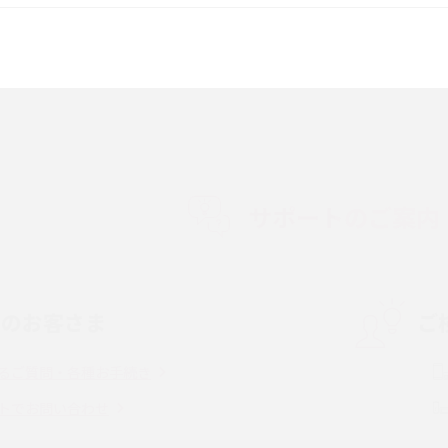
較して解説
ク・機能の違いをわかりやすく紹介
15の違いは？カメラ・スペ
iPhoneの機種変更のやり方は？事前準備・手
順やデータ移行方法をわかりやすく解説
徴やメリット・デメリ
高校生にスマホ制限は必要？所持率やメリッ
ト・デメリットを詳しく紹介
サポートのご案内
度制限とは？回避の
LINEの引き継ぎ方法は？対象データや事前準
方法を解説
備・条件・注意点などを解説
中のお客さま
ご
電話をかける方法や
iCloudの使用容量を減らす9つの方法！使用状
を解説
況の確認手順も紹介
るご質問・各種お手続き
（旧Twitter）、
インスタのDMの送り方は？便利機能の使い方
トでお問い合わせ
送る方法を解説
や注意点をわかりやすく解説