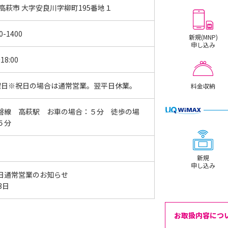
 高萩市 大字安良川字柳町195番地１
0-1400
新規(MNP)
申し込み
18:00
曜日※祝日の場合は通常営業。翌平日休業。
料金収納
磐線 高萩駅 お車の場合：５分 徒歩の場
５分
新規
申し込み
日通常営業のお知らせ
13日
お取扱内容につ