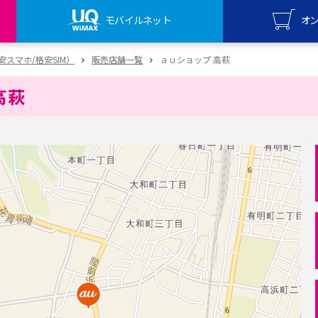
モバイルネット
オ
UQ mo
（格安スマホ/格安SIM）
販売店舗一覧
ａｕショップ 高萩
オンライ
高萩
UQ Wi
オンライ