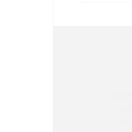
は？サイズやスペックを比
iPhone 16とiPhone 
ック・機能を徹底比較
Androidスマホとは？特
ット、おススメ機種を紹介
スマホや携帯端末の通信速
コツや解除のタイミング・
ご利用
非通知設定とは？184で
iPhone・Androidの設定
よくあ
リプライ機能とは？LINE、X
チャッ
Instagram、TikTokで