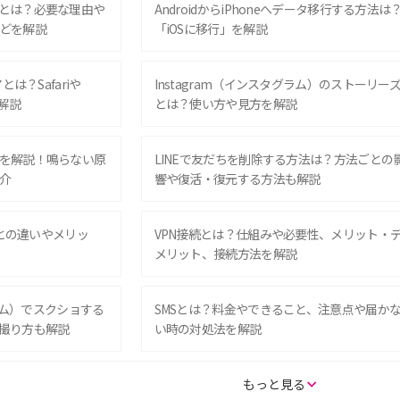
とは？必要な理由や
AndroidからiPhoneへデータ移行する方法は
どを解説
「iOSに移行」を解説
は？Safariや
Instagram（インスタグラム）のストーリー
解説
とは？使い方や見方を解説
を解説！鳴らない原
LINEで友だちを削除する方法は？方法ごとの
介
響や復活・復元する方法も解説
Eとの違いやメリッ
VPN接続とは？仕組みや必要性、メリット・
メリット、接続方法を解説
グラム）でスクショする
SMSとは？料金やできること、注意点や届か
撮り方も解説
い時の対処法を解説
SE（第3世代）の違い
iPhone 16eとiPhone 14を徹底比較！スペッ
もっと見る