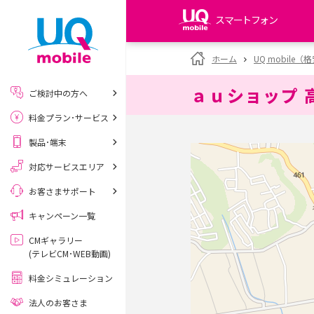
スマートフォン
my UQ WiMAX
ホーム
UQ mobile
UQ WiMAX ご契約の方
ａｕショップ 
ご検討中の方へ
My UQ mobile
料金プラン･サービス
UQ mobile ご契約の方
製品･端末
UQ mobile
データチャージサイト
対応サービスエリア
お客さまサポート
キャンペーン一覧
CMギャラリー
(テレビCM･WEB動画)
料金シミュレーション
法人のお客さま