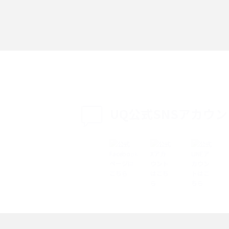
「iPhoneを探す」の使い方と設定方法を紹
る方法は？相手に知ら
介！ブラウザやアプリから探す方法を詳しく
紹介
説
設定・変更方法を解
着信拒否とは？設定方法やブロックした番号
も紹介
確認方法を解説
UQ公式SNSアカウ
ップ設定方法や空き容量
ASMRとは？意味や動画の種類、楽しみ方を紹
介
介
の特典は？料金プランやメ
スマホの位置情報機能とは？有効にした場合
法を解説
メリットや注意点などを解説
ク方法・解除に向け
インスタグラムとは？登録や投稿の方法、基
機能をわかりやすく解説