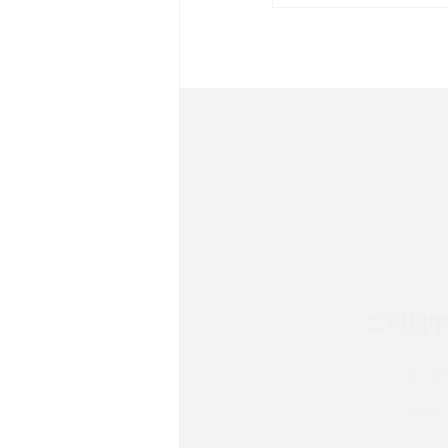
は？サイズやスペックを比
iPhone 16とiPhone 
ック・機能を徹底比較
Androidスマホとは？特
ット、おススメ機種を紹介
スマホや携帯端末の通信速
コツや解除のタイミング・
ご利用
非通知設定とは？184で
iPhone・Androidの設定
よくあ
リプライ機能とは？LINE、X
チャッ
Instagram、TikTokで