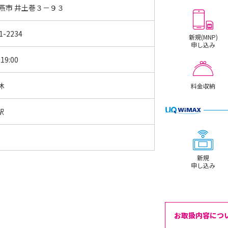
 燕市 井土巻３－９３
1-2234
新規(MNP)
申し込み
19:00
休
料金収納
駅
新規
申し込み
お取扱内容につ