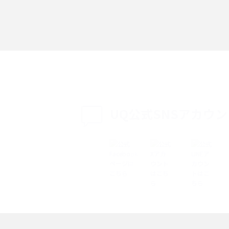
「iPhoneを探す」の使い方と設定方法を紹
る方法は？相手に知ら
介！ブラウザやアプリから探す方法を詳しく
紹介
説
設定・変更方法を解
着信拒否とは？設定方法やブロックした番号
も紹介
確認方法を解説
UQ公式SNSアカウ
ップ設定方法や空き容量
ASMRとは？意味や動画の種類、楽しみ方を紹
介
介
の特典は？料金プランやメ
スマホの位置情報機能とは？有効にした場合
法を解説
メリットや注意点などを解説
ク方法・解除に向け
インスタグラムとは？登録や投稿の方法、基
機能をわかりやすく解説