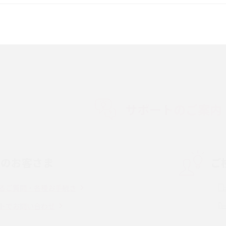
較して解説
ク・機能の違いをわかりやすく紹介
15の違いは？カメラ・スペ
iPhoneの機種変更のやり方は？事前準備・手
順やデータ移行方法をわかりやすく解説
徴やメリット・デメリ
高校生にスマホ制限は必要？所持率やメリッ
ト・デメリットを詳しく紹介
サポートのご案内
度制限とは？回避の
LINEの引き継ぎ方法は？対象データや事前準
方法を解説
備・条件・注意点などを解説
中のお客さま
ご
電話をかける方法や
iCloudの使用容量を減らす9つの方法！使用状
を解説
況の確認手順も紹介
るご質問・各種お手続き
（旧Twitter）、
インスタのDMの送り方は？便利機能の使い方
トでお問い合わせ
送る方法を解説
や注意点をわかりやすく解説