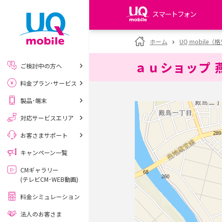
スマートフォン
my UQ WiMAX
ホーム
UQ mobile
UQ WiMAX ご契約の方
ａｕショップ 
ご検討中の方へ
My UQ mobile
料金プラン･サービス
UQ mobile ご契約の方
製品･端末
UQ mobile
データチャージサイト
対応サービスエリア
お客さまサポート
キャンペーン一覧
CMギャラリー
(テレビCM･WEB動画)
料金シミュレーション
法人のお客さま