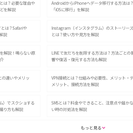
とは？必要な理由や
AndroidからiPhoneへデータ移行する方法は
どを解説
「iOSに移行」を解説
は？Safariや
Instagram（インスタグラム）のストーリー
解説
とは？使い方や見方を解説
を解説！鳴らない原
LINEで友だちを削除する方法は？方法ごとの
介
響や復活・復元する方法も解説
Eとの違いやメリッ
VPN接続とは？仕組みや必要性、メリット・
メリット、接続方法を解説
グラム）でスクショする
SMSとは？料金やできること、注意点や届か
撮り方も解説
い時の対処法を解説
SE（第3世代）の違い
iPhone 16eとiPhone 14を徹底比較！スペッ
もっと見る