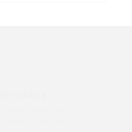
イズ・カメラ性能の違いを徹底解説
スマホが高い理由は？購入費用を抑える方法や
端末を選ぶ時の注意点を解説！
スマホのネット通信速度が遅い原因は？すぐで
きる対処法や見直すポイントを解説
LINEの通知がこない時の原因と対処法9選！設
定の確認手順も解説
検討中のお客さま
スマホのウィジェットとは？iPhone・Android
の設定方法やおススメを紹介
UQ mobileのお申し込み・ご相談
Bluetooth®とは？Wi-Fiとの違いやスマホ・PC
UQ WiMAXのお申し込み・ご相談
との接続方法を解説