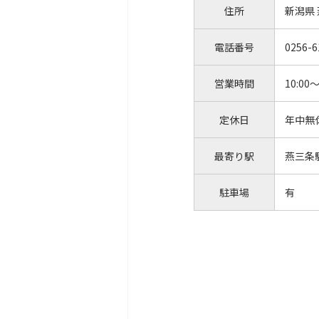
住所
新潟県
電話番号
0256-6
営業時間
10:00～
定休日
年中無
最寄り駅
燕三条
駐車場
有