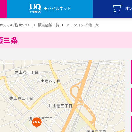
モバイルネット
オ
UQ mo
（格安スマホ/格安SIM）
販売店舗一覧
ａｕショップ 燕三条
オンライ
燕三条
UQ Wi
オンライ