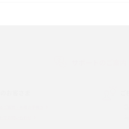
較して解説
ク・機能の違いをわかりやすく紹介
15の違いは？カメラ・スペ
iPhoneの機種変更のやり方は？事前準備・手
順やデータ移行方法をわかりやすく解説
徴やメリット・デメリ
高校生にスマホ制限は必要？所持率やメリッ
ト・デメリットを詳しく紹介
サポートのご案内
度制限とは？回避の
LINEの引き継ぎ方法は？対象データや事前準
方法を解説
備・条件・注意点などを解説
中のお客さま
ご
電話をかける方法や
iCloudの使用容量を減らす9つの方法！使用状
を解説
況の確認手順も紹介
るご質問・各種お手続き
（旧Twitter）、
インスタのDMの送り方は？便利機能の使い方
トでお問い合わせ
送る方法を解説
や注意点をわかりやすく解説