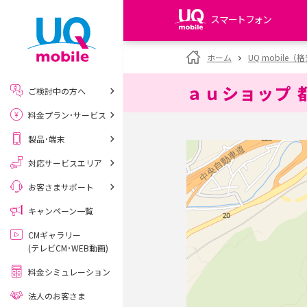
スマートフォン
my UQ WiMAX
ホーム
UQ mobile
UQ WiMAX ご契約の方
ａｕショップ 
ご検討中の方へ
My UQ mobile
料金プラン･サービス
UQ mobile ご契約の方
製品･端末
UQ mobile
データチャージサイト
対応サービスエリア
お客さまサポート
キャンペーン一覧
CMギャラリー
(テレビCM･WEB動画)
料金シミュレーション
法人のお客さま