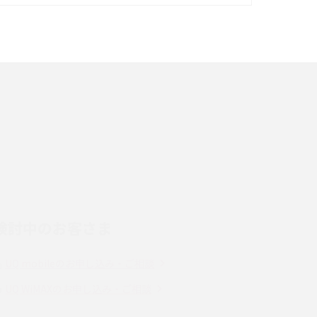
イズ・カメラ性能の違いを徹底解説
スマホが高い理由は？購入費用を抑える方法や
端末を選ぶ時の注意点を解説！
スマホのネット通信速度が遅い原因は？すぐで
きる対処法や見直すポイントを解説
LINEの通知がこない時の原因と対処法9選！設
定の確認手順も解説
検討中のお客さま
スマホのウィジェットとは？iPhone・Android
の設定方法やおススメを紹介
UQ mobileのお申し込み・ご相談
Bluetooth®とは？Wi-Fiとの違いやスマホ・PC
UQ WiMAXのお申し込み・ご相談
との接続方法を解説