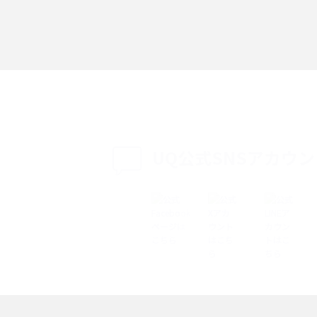
「iPhoneを探す」の使い方と設定方法を紹
る方法は？相手に知ら
介！ブラウザやアプリから探す方法を詳しく
紹介
説
設定・変更方法を解
着信拒否とは？設定方法やブロックした番号
も紹介
確認方法を解説
UQ公式SNSアカウ
ップ設定方法や空き容量
ASMRとは？意味や動画の種類、楽しみ方を紹
介
介
の特典は？料金プランやメ
スマホの位置情報機能とは？有効にした場合
法を解説
メリットや注意点などを解説
ク方法・解除に向け
インスタグラムとは？登録や投稿の方法、基
機能をわかりやすく解説