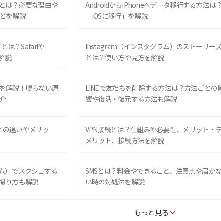
とは？必要な理由や
AndroidからiPhoneへデータ移行する方法は
どを解説
「iOSに移行」を解説
は？Safariや
Instagram（インスタグラム）のストーリー
解説
とは？使い方や見方を解説
を解説！鳴らない原
LINEで友だちを削除する方法は？方法ごとの
介
響や復活・復元する方法も解説
Eとの違いやメリッ
VPN接続とは？仕組みや必要性、メリット・
メリット、接続方法を解説
グラム）でスクショする
SMSとは？料金やできること、注意点や届か
撮り方も解説
い時の対処法を解説
SE（第3世代）の違い
iPhone 16eとiPhone 14を徹底比較！スペッ
もっと見る