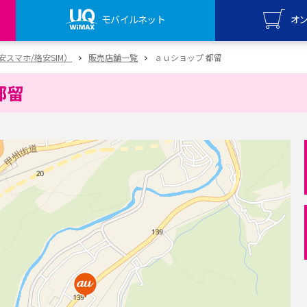
モバイルネット
オ
UQ mo
（格安スマホ/格安SIM）
販売店舗一覧
ａｕショップ 都留
オンライ
都留
UQ Wi
オンライ