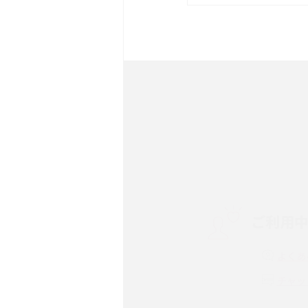
は？サイズやスペックを比
iPhone 16とiPhone 
ック・機能を徹底比較
Androidスマホとは？特
ット、おススメ機種を紹介
スマホや携帯端末の通信速
コツや解除のタイミング・
ご利用
非通知設定とは？184で
iPhone・Androidの設定
よくあ
リプライ機能とは？LINE、X
チャッ
Instagram、TikTokで