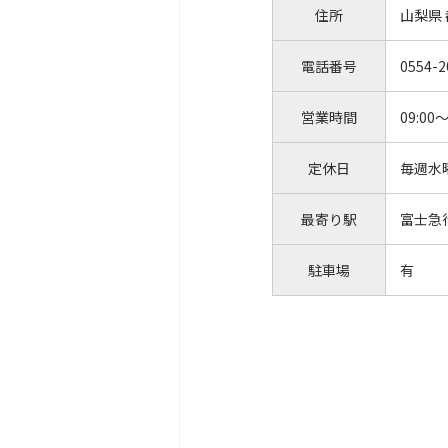
住所
山梨県
電話番号
0554-2
営業時間
09:00～
定休日
毎週水
最寄り駅
富士急
駐車場
有