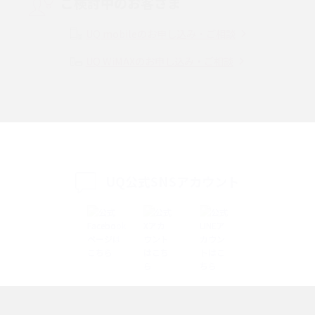
ご検討中のお客さま
Instagram（インスタグラム）でスクショするとバレる？バレるケースや撮
り方も解説
UQ mobileのお申し込み・ご相談
UQ WiMAXのお申し込み・ご相談
SMSとは？料金やできること、注意点や届かない時の対処法を解説
Discord（ディスコード）とは？使い方や用語の意味、便利な機能を解説
iPhone 16eとiPhone SE（第3世代）の違いは？サイズやスペックを比較し
て解説
UQ公式SNSアカウント
iPhone 16eとiPhone 14を徹底比較！スペック・機能の違いをわかりやすく
紹介
iPhone 16シリーズのモデルを比較！価格・サイズ・カメラ性能の違いを徹
底解説
iPhone 16とiPhone 15の違いは？カメラ・スペック・機能を徹底比較
iPhoneの機種変更のやり方は？事前準備・手順やデータ移行方法をわかり