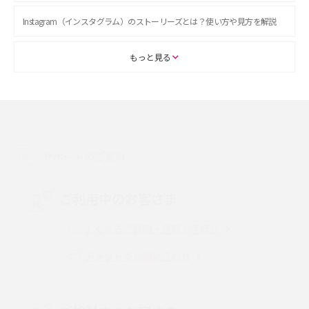
Instagram（インスタグラム）のストーリーズとは？使い方や見方を解説
ASMRとは？初心者向けの代表ジャンルや楽しみ方を解説
もっと見る
スマホのアラーム設定方法を解説！鳴らない原因と対処法、便利機能も紹
介
LINEで友だちを削除する方法は？方法ごとの影響や復活・復元する方法も
解説
サポートのご案内
プリペイドSIMとは？種類やメリット・デメリット、利用までの流れを解説
ご利用中のお客さま
MNOとは？MVNOやMVNEとの違いやメリット・デメリットを解説
よくあるご質問・各種お手続き
チャットでお問い合わせ
VPN接続とは？仕組みや必要性、メリット・デメリット、接続方法を解説
Threads（スレッズ）とは？主な機能や登録方法、投稿の仕方を解説