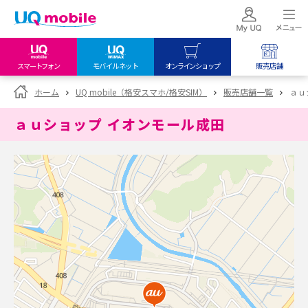
スマートフォン
モバイルネット
オンラインショップ
販売店舗
my UQ WiMAX
UQ mobile
UQ mobile
ホーム
UQ mobile（格安スマホ/格安SIM）
販売店舗一覧
ａｕ
UQ WiMAX ご契約の方
オンラインショップ
販売店舗
ａｕショップ イオンモール成田
My UQ mobile
UQ WiMAX
UQ WiMAX
UQ mobile ご契約の方
オンラインショップ
販売店舗
UQ mobile
データチャージサイト