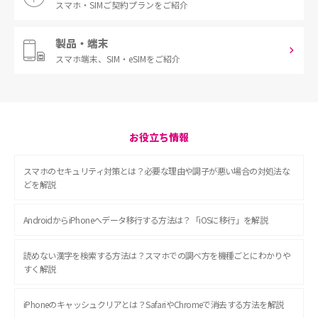
スマホ・SIM
ご契約プランをご紹介
製品・端末
スマホ端末、
SIM・eSIMをご紹介
お役立ち情報
スマホのセキュリティ対策とは？必要な理由や調子が悪い場合の対処法な
どを解説
AndroidからiPhoneへデータ移行する方法は？「iOSに移行」を解説
読めない漢字を検索する方法は？スマホでの調べ方を機種ごとにわかりや
すく解説
iPhoneのキャッシュクリアとは？SafariやChromeで消去する方法を解説