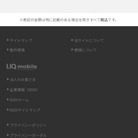
選べる通信ブランド
やすく解説
※表記の金額は特に記載のある場合を除きすべて
税込
です。
スマホが高い理由は？購入費用を抑える方法や端末を選ぶ時の注意点を解
説！
サイトマップ
当サイトについて
Androidスマホとは？特徴やメリット・デメリット、おススメ機種を紹介
動作環境
商標について
高校生にスマホ制限は必要？所持率やメリット・デメリットを詳しく紹介
スマホのネット通信速度が遅い原因は？すぐできる対処法や見直すポイン
トを解説
法人のお客さま
企業情報（KDDI）
スマホや携帯端末の通信速度制限とは？回避のコツや解除のタイミング・
KDDIホーム
方法を解説
KDDIサイトマップ
LINEの引き継ぎ方法は？対象データや事前準備・条件・注意点などを解説
プライバシーポリシー
LINEの通知がこない時の原因と対処法9選！設定の確認手順も解説
プライバシーポータル