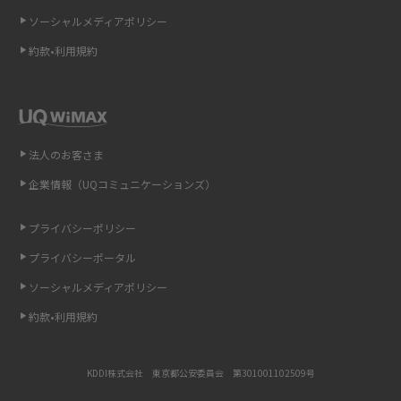
ソーシャルメディアポリシー
非通知設定とは？184で電話をかける方法やiPhone・Androidの設定を解説
約款•利用規約
iCloudの使用容量を減らす9つの方法！使用状況の確認手順も紹介
スマホのウィジェットとは？iPhone・Androidの設定方法やおススメを紹
介
法人のお客さま
リプライ機能とは？LINE、X（旧Twitter）、Instagram、TikTokで送る方法
企業情報（UQコミュニケーションズ）
を解説
プライバシーポリシー
インスタのDMの送り方は？便利機能の使い方や注意点をわかりやすく解説
プライバシーポータル
Bluetooth®とは？Wi-Fiとの違いやスマホ・PCとの接続方法を解説
ソーシャルメディアポリシー
約款•利用規約
LINEで送信取り消しをする方法は？相手に知られるのか、削除との違いも
紹介
KDDI株式会社 東京都公安委員会 第301001102509号
「iPhoneを探す」の使い方と設定方法を紹介！ブラウザやアプリから探す