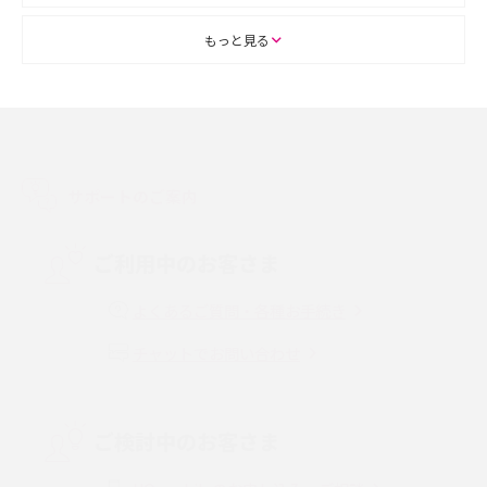
ASMRとは？初心者向けの代表ジャンルや楽しみ方を解説
もっと見る
スマホのアラーム設定方法を解説！鳴らない原因と対処法、便利機能も紹
介
LINEで友だちを削除する方法は？方法ごとの影響や復活・復元する方法も
解説
サポートのご案内
プリペイドSIMとは？種類やメリット・デメリット、利用までの流れを解説
ご利用中のお客さま
MNOとは？MVNOやMVNEとの違いやメリット・デメリットを解説
よくあるご質問・各種お手続き
チャットでお問い合わせ
VPN接続とは？仕組みや必要性、メリット・デメリット、接続方法を解説
Threads（スレッズ）とは？主な機能や登録方法、投稿の仕方を解説
ご検討中のお客さま
Instagram（インスタグラム）でスクショするとバレる？バレるケースや撮
り方も解説