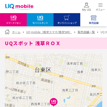
スマートフォン
モバイルネット
オンラインショップ
販売店舗
my UQ WiMAX
UQ mobile
UQ mobile
ホーム
UQ mobile（格安スマホ/格安SIM）
販売店舗一覧
UQ
UQ WiMAX ご契約の方
オンラインショップ
販売店舗
UQスポット 浅草ＲＯＸ
My UQ mobile
UQ WiMAX
UQ WiMAX
UQ mobile ご契約の方
オンラインショップ
販売店舗
UQ mobile
データチャージサイト