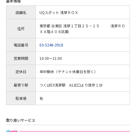
基本情報
店舗名
UQスポット 浅草ＲＯＸ
東京都 台東区 浅草１丁目２５－１５ 浅草ＲＯ
住所
Ｘ４階４０８区画
電話番号
03-5246-3918
営業時間
10:30～21:00
定休日
年中無休（テナント休業日を除く）
最寄り駅
つくばEX浅草駅 A1出口より徒歩１分
駐車場
有
取り扱いサービス