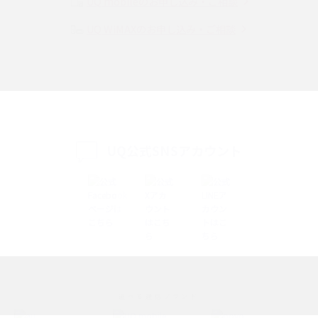
UQ mobileのお申し込み・ご相談
UQ WiMAXのお申し込み・ご相談
SMSとは？料金やできること、注意点や届かない時の対処法を解説
Discord（ディスコード）とは？使い方や用語の意味、便利な機能を解説
iPhone 16eとiPhone SE（第3世代）の違いは？サイズやスペックを比較し
て解説
UQ公式SNSアカウント
iPhone 16eとiPhone 14を徹底比較！スペック・機能の違いをわかりやすく
紹介
iPhone 16シリーズのモデルを比較！価格・サイズ・カメラ性能の違いを徹
底解説
iPhone 16とiPhone 15の違いは？カメラ・スペック・機能を徹底比較
iPhoneの機種変更のやり方は？事前準備・手順やデータ移行方法をわかり
選べる通信ブランド
やすく解説