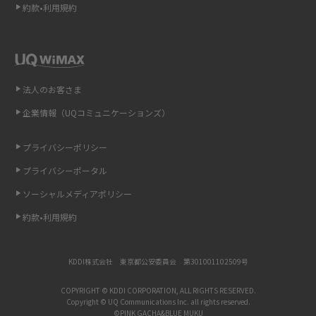
約款•利用規約
iCloudの使用容量を減らす9つの方法！使用状況の確認手順も紹介
スマホのウィジェットとは？iPhone・Androidの設定方法やおススメを紹
介
法人のお客さま
リプライ機能とは？LINE、X（旧Twitter）、Instagram、TikTokで送る方法
企業情報（UQコミュニケーションズ）
を解説
プライバシーポリシー
インスタのDMの送り方は？便利機能の使い方や注意点をわかりやすく解説
プライバシーポータル
Bluetooth®とは？Wi-Fiとの違いやスマホ・PCとの接続方法を解説
ソーシャルメディアポリシー
約款•利用規約
LINEで送信取り消しをする方法は？相手に知られるのか、削除との違いも
紹介
KDDI株式会社 東京都公安委員会 第301001102509号
「iPhoneを探す」の使い方と設定方法を紹介！ブラウザやアプリから探す
方法を詳しく解説
COPYRIGHT © KDDI CORPORATION, ALL RIGHTS RESERVED.
Copyright © UQ Communications Inc. all rights reserved.
©PINK GACHA&BLUE MUKU