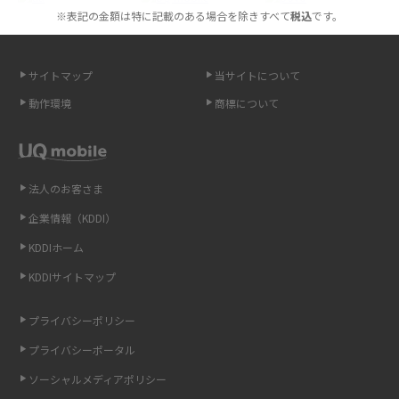
※表記の金額は特に記載のある場合を除きすべて
税込
です。
スマホが高い理由は？購入費用を抑える方法や端末を選ぶ時の注意点を解
説！
サイトマップ
当サイトについて
Androidスマホとは？特徴やメリット・デメリット、おススメ機種を紹介
動作環境
商標について
高校生にスマホ制限は必要？所持率やメリット・デメリットを詳しく紹介
スマホのネット通信速度が遅い原因は？すぐできる対処法や見直すポイン
トを解説
法人のお客さま
企業情報（KDDI）
スマホや携帯端末の通信速度制限とは？回避のコツや解除のタイミング・
KDDIホーム
方法を解説
KDDIサイトマップ
LINEの引き継ぎ方法は？対象データや事前準備・条件・注意点などを解説
プライバシーポリシー
LINEの通知がこない時の原因と対処法9選！設定の確認手順も解説
プライバシーポータル
ソーシャルメディアポリシー
非通知設定とは？184で電話をかける方法やiPhone・Androidの設定を解説