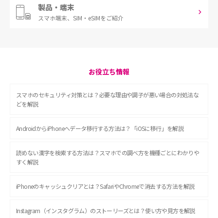
製品・端末
スマホ端末、
SIM・eSIMをご紹介
お役立ち情報
スマホのセキュリティ対策とは？必要な理由や調子が悪い場合の対処法な
どを解説
AndroidからiPhoneへデータ移行する方法は？「iOSに移行」を解説
読めない漢字を検索する方法は？スマホでの調べ方を機種ごとにわかりや
すく解説
iPhoneのキャッシュクリアとは？SafariやChromeで消去する方法を解説
Instagram（インスタグラム）のストーリーズとは？使い方や見方を解説