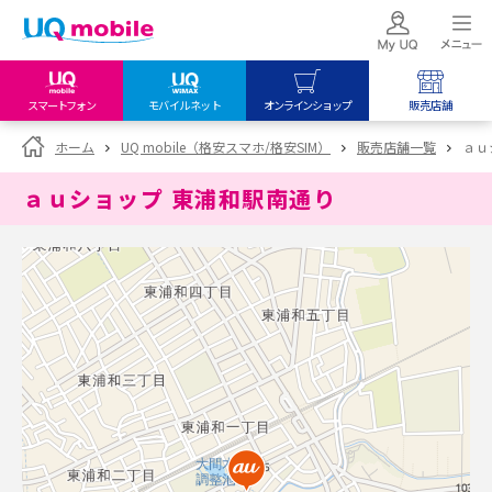
スマートフォン
モバイルネット
オンラインショップ
販売店舗
my UQ WiMAX
UQ mobile
UQ mobile
ホーム
UQ mobile（格安スマホ/格安SIM）
販売店舗一覧
ａｕ
UQ WiMAX ご契約の方
オンラインショップ
販売店舗
ａｕショップ 東浦和駅南通り
My UQ mobile
UQ WiMAX
UQ WiMAX
UQ mobile ご契約の方
オンラインショップ
販売店舗
UQ mobile
データチャージサイト