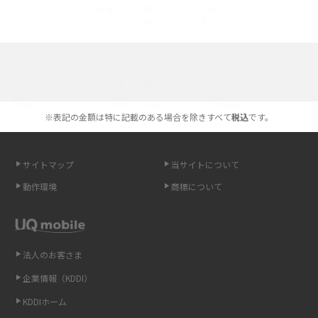
iPhone 16とiPhone 15の違いは？カメラ・スペック・機能を徹底比較
iPhoneの機種変更のやり方は？事前準備・手順やデータ移行方法をわかり
選べる通信ブランド
やすく解説
※表記の金額は特に記載のある場合を除きすべて
税込
です。
スマホが高い理由は？購入費用を抑える方法や端末を選ぶ時の注意点を解
説！
サイトマップ
当サイトについて
Androidスマホとは？特徴やメリット・デメリット、おススメ機種を紹介
動作環境
商標について
高校生にスマホ制限は必要？所持率やメリット・デメリットを詳しく紹介
スマホのネット通信速度が遅い原因は？すぐできる対処法や見直すポイン
トを解説
法人のお客さま
企業情報（KDDI）
スマホや携帯端末の通信速度制限とは？回避のコツや解除のタイミング・
KDDIホーム
方法を解説