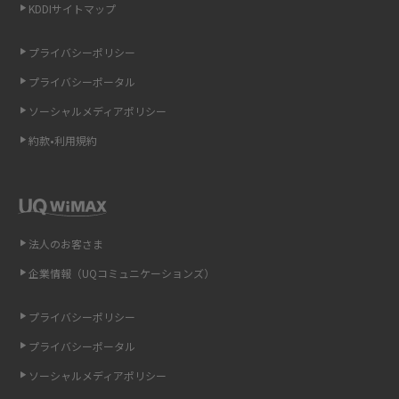
KDDIサイトマップ
LINEの引き継ぎ方法は？対象データや事前準備・条件・注意点などを解説
プライバシーポリシー
LINEの通知がこない時の原因と対処法9選！設定の確認手順も解説
プライバシーポータル
ソーシャルメディアポリシー
非通知設定とは？184で電話をかける方法やiPhone・Androidの設定を解説
約款•利用規約
iCloudの使用容量を減らす9つの方法！使用状況の確認手順も紹介
スマホのウィジェットとは？iPhone・Androidの設定方法やおススメを紹
介
法人のお客さま
リプライ機能とは？LINE、X（旧Twitter）、Instagram、TikTokで送る方法
企業情報（UQコミュニケーションズ）
を解説
プライバシーポリシー
インスタのDMの送り方は？便利機能の使い方や注意点をわかりやすく解説
プライバシーポータル
Bluetooth®とは？Wi-Fiとの違いやスマホ・PCとの接続方法を解説
ソーシャルメディアポリシー