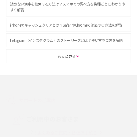
読めない漢字を検索する方法は？スマホでの調べ方を機種ごとにわかりや
すく解説
iPhoneのキャッシュクリアとは？SafariやChromeで消去する方法を解説
Instagram（インスタグラム）のストーリーズとは？使い方や見方を解説
ASMRとは？初心者向けの代表ジャンルや楽しみ方を解説
もっと見る
スマホのアラーム設定方法を解説！鳴らない原因と対処法、便利機能も紹
介
LINEで友だちを削除する方法は？方法ごとの影響や復活・復元する方法も
解説
サポートのご案内
プリペイドSIMとは？種類やメリット・デメリット、利用までの流れを解説
ご利用中のお客さま
MNOとは？MVNOやMVNEとの違いやメリット・デメリットを解説
よくあるご質問・各種お手続き