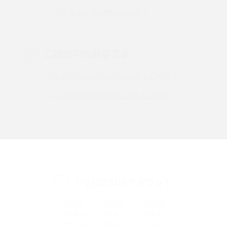
チャットでお問い合わせ
VPN接続とは？仕組みや必要性、メリット・デメリット、接続方法を解説
Threads（スレッズ）とは？主な機能や登録方法、投稿の仕方を解説
ご検討中のお客さま
Instagram（インスタグラム）でスクショするとバレる？バレるケースや撮
り方も解説
UQ mobileのお申し込み・ご相談
UQ WiMAXのお申し込み・ご相談
SMSとは？料金やできること、注意点や届かない時の対処法を解説
Discord（ディスコード）とは？使い方や用語の意味、便利な機能を解説
iPhone 16eとiPhone SE（第3世代）の違いは？サイズやスペックを比較し
て解説
UQ公式SNSアカウント
iPhone 16eとiPhone 14を徹底比較！スペック・機能の違いをわかりやすく
紹介
iPhone 16シリーズのモデルを比較！価格・サイズ・カメラ性能の違いを徹
底解説