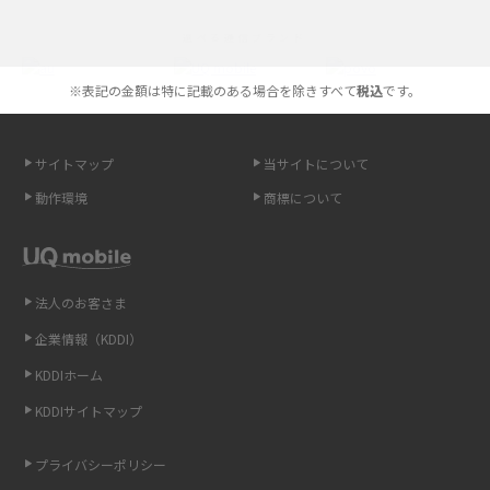
iPhoneの機種変更のやり方は？事前準備・手順やデータ移行方法をわかり
選べる通信ブランド
やすく解説
※表記の金額は特に記載のある場合を除きすべて
税込
です。
スマホが高い理由は？購入費用を抑える方法や端末を選ぶ時の注意点を解
説！
サイトマップ
当サイトについて
Androidスマホとは？特徴やメリット・デメリット、おススメ機種を紹介
動作環境
商標について
高校生にスマホ制限は必要？所持率やメリット・デメリットを詳しく紹介
スマホのネット通信速度が遅い原因は？すぐできる対処法や見直すポイン
トを解説
法人のお客さま
企業情報（KDDI）
スマホや携帯端末の通信速度制限とは？回避のコツや解除のタイミング・
KDDIホーム
方法を解説
KDDIサイトマップ
LINEの引き継ぎ方法は？対象データや事前準備・条件・注意点などを解説
プライバシーポリシー
LINEの通知がこない時の原因と対処法9選！設定の確認手順も解説