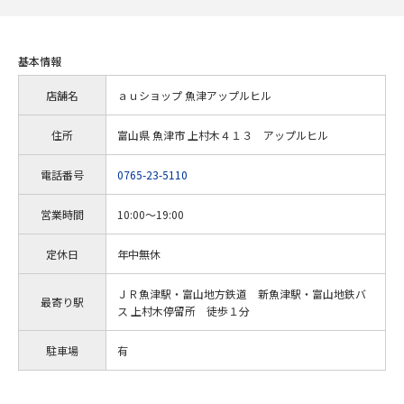
基本情報
店舗名
ａｕショップ 魚津アップルヒル
住所
富山県 魚津市 上村木４１３ アップルヒル
電話番号
0765-23-5110
営業時間
10:00～19:00
定休日
年中無休
ＪＲ魚津駅・富山地方鉄道 新魚津駅・富山地鉄バ
最寄り駅
ス 上村木停留所 徒歩１分
駐車場
有