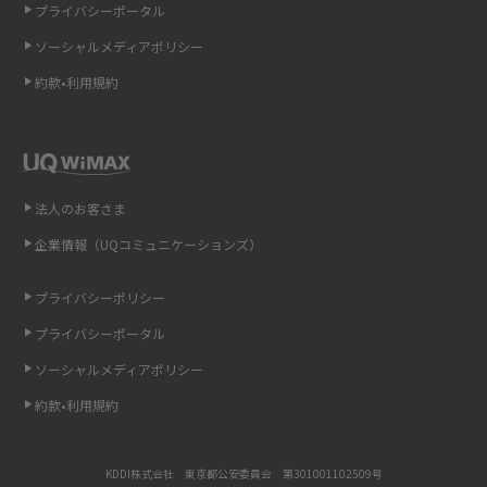
プライバシーポータル
ソーシャルメディアポリシー
非通知設定とは？184で電話をかける方法やiPhone・Androidの設定を解説
約款•利用規約
iCloudの使用容量を減らす9つの方法！使用状況の確認手順も紹介
スマホのウィジェットとは？iPhone・Androidの設定方法やおススメを紹
介
法人のお客さま
リプライ機能とは？LINE、X（旧Twitter）、Instagram、TikTokで送る方法
企業情報（UQコミュニケーションズ）
を解説
プライバシーポリシー
インスタのDMの送り方は？便利機能の使い方や注意点をわかりやすく解説
プライバシーポータル
Bluetooth®とは？Wi-Fiとの違いやスマホ・PCとの接続方法を解説
ソーシャルメディアポリシー
約款•利用規約
LINEで送信取り消しをする方法は？相手に知られるのか、削除との違いも
紹介
KDDI株式会社 東京都公安委員会 第301001102509号