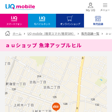
スマートフォン
モバイルネット
オンラインショップ
販売店舗
my UQ WiMAX
UQ mobile
UQ mobile
ホーム
UQ mobile（格安スマホ/格安SIM）
販売店舗一覧
ａｕ
UQ WiMAX ご契約の方
オンラインショップ
販売店舗
ａｕショップ 魚津アップルヒル
My UQ mobile
UQ WiMAX
UQ WiMAX
UQ mobile ご契約の方
オンラインショップ
販売店舗
UQ mobile
データチャージサイト