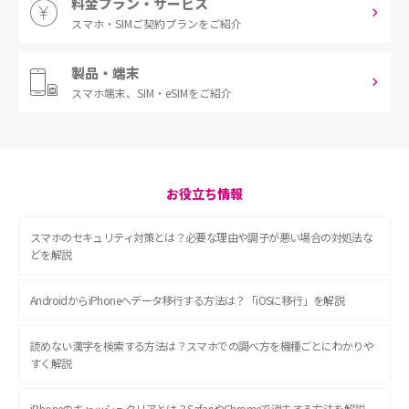
料金プラン・サービス
スマホ・SIM
ご契約プランをご紹介
製品・端末
スマホ端末、
SIM・eSIMをご紹介
お役立ち情報
スマホのセキュリティ対策とは？必要な理由や調子が悪い場合の対処法な
どを解説
AndroidからiPhoneへデータ移行する方法は？「iOSに移行」を解説
読めない漢字を検索する方法は？スマホでの調べ方を機種ごとにわかりや
すく解説
iPhoneのキャッシュクリアとは？SafariやChromeで消去する方法を解説