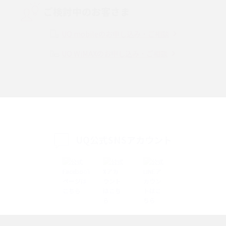
ご検討中のお客さま
Instagram（インスタグラム）でスクショするとバレる？バレるケースや撮
り方も解説
UQ mobileのお申し込み・ご相談
UQ WiMAXのお申し込み・ご相談
SMSとは？料金やできること、注意点や届かない時の対処法を解説
Discord（ディスコード）とは？使い方や用語の意味、便利な機能を解説
iPhone 16eとiPhone SE（第3世代）の違いは？サイズやスペックを比較し
て解説
UQ公式SNSアカウント
iPhone 16eとiPhone 14を徹底比較！スペック・機能の違いをわかりやすく
紹介
iPhone 16シリーズのモデルを比較！価格・サイズ・カメラ性能の違いを徹
底解説
iPhone 16とiPhone 15の違いは？カメラ・スペック・機能を徹底比較