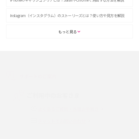
Instagram（インスタグラム）のストーリーズとは？使い方や見方を解説
ASMRとは？初心者向けの代表ジャンルや楽しみ方を解説
もっと見る
スマホのアラーム設定方法を解説！鳴らない原因と対処法、便利機能も紹
介
LINEで友だちを削除する方法は？方法ごとの影響や復活・復元する方法も
解説
サポートのご案内
プリペイドSIMとは？種類やメリット・デメリット、利用までの流れを解説
ご利用中のお客さま
MNOとは？MVNOやMVNEとの違いやメリット・デメリットを解説
よくあるご質問・各種お手続き
チャットでお問い合わせ
VPN接続とは？仕組みや必要性、メリット・デメリット、接続方法を解説
Threads（スレッズ）とは？主な機能や登録方法、投稿の仕方を解説