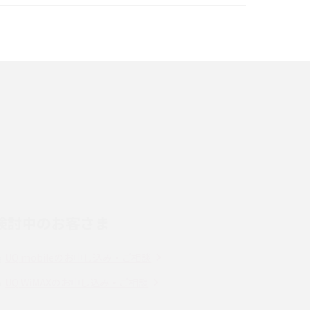
イズ・カメラ性能の違いを徹底解説
スマホが高い理由は？購入費用を抑える方法や
端末を選ぶ時の注意点を解説！
スマホのネット通信速度が遅い原因は？すぐで
きる対処法や見直すポイントを解説
LINEの通知がこない時の原因と対処法9選！設
定の確認手順も解説
検討中のお客さま
スマホのウィジェットとは？iPhone・Android
の設定方法やおススメを紹介
UQ mobileのお申し込み・ご相談
Bluetooth®とは？Wi-Fiとの違いやスマホ・PC
UQ WiMAXのお申し込み・ご相談
との接続方法を解説