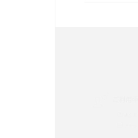
は？サイズやスペックを比
iPhone 16とiPhone 
ック・機能を徹底比較
Androidスマホとは？特
ット、おススメ機種を紹介
スマホや携帯端末の通信速
コツや解除のタイミング・
ご利用
非通知設定とは？184で
iPhone・Androidの設定
よくあ
リプライ機能とは？LINE、X
チャッ
Instagram、TikTokで