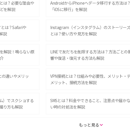
とは？必要な理由や
AndroidからiPhoneへデータ移行する方法は
どを解説
「iOSに移行」を解説
は？Safariや
Instagram（インスタグラム）のストーリー
解説
とは？使い方や見方を解説
を解説！鳴らない原
LINEで友だちを削除する方法は？方法ごとの
介
響や復活・復元する方法も解説
Eとの違いやメリッ
VPN接続とは？仕組みや必要性、メリット・
メリット、接続方法を解説
グラム）でスクショする
SMSとは？料金やできること、注意点や届か
撮り方も解説
い時の対処法を解説
SE（第3世代）の違い
iPhone 16eとiPhone 14を徹底比較！スペッ
もっと見る