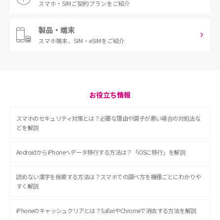
スマホ・SIM
ご契約プランをご紹介
製品・端末
スマホ端末、
SIM・eSIMをご紹介
お役立ち情報
スマホのセキュリティ対策とは？必要な理由や調子が悪い場合の対処法な
どを解説
AndroidからiPhoneへデータ移行する方法は？「iOSに移行」を解説
読めない漢字を検索する方法は？スマホでの調べ方を機種ごとにわかりや
すく解説
iPhoneのキャッシュクリアとは？SafariやChromeで消去する方法を解説