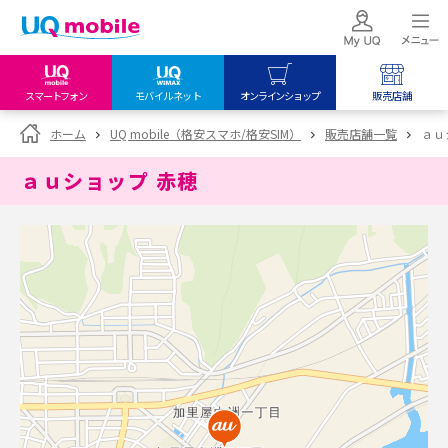
スマートフォン
モバイルネット
オンラインショップ
販売店舗
my UQ WiMAX
UQ mobile
UQ mobile
ホーム
UQ mobile（格安スマホ/格安SIM）
販売店舗一覧
ａｕ
UQ WiMAX ご契約の方
オンラインショップ
販売店舗
ａｕショップ 赤穂
My UQ mobile
UQ WiMAX
UQ WiMAX
UQ mobile ご契約の方
オンラインショップ
販売店舗
UQ mobile
データチャージサイト