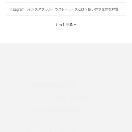
Instagram（インスタグラム）のストーリーズとは？使い方や見方を解説
ASMRとは？初心者向けの代表ジャンルや楽しみ方を解説
もっと見る
スマホのアラーム設定方法を解説！鳴らない原因と対処法、便利機能も紹
介
LINEで友だちを削除する方法は？方法ごとの影響や復活・復元する方法も
解説
サポートのご案内
プリペイドSIMとは？種類やメリット・デメリット、利用までの流れを解説
ご利用中のお客さま
MNOとは？MVNOやMVNEとの違いやメリット・デメリットを解説
よくあるご質問・各種お手続き
チャットでお問い合わせ
VPN接続とは？仕組みや必要性、メリット・デメリット、接続方法を解説
Threads（スレッズ）とは？主な機能や登録方法、投稿の仕方を解説