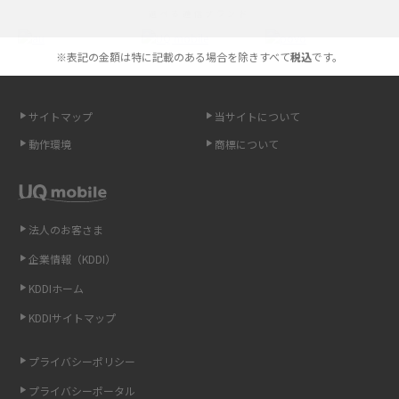
選べる通信ブランド
やすく解説
※表記の金額は特に記載のある場合を除きすべて
税込
です。
スマホが高い理由は？購入費用を抑える方法や端末を選ぶ時の注意点を解
説！
サイトマップ
当サイトについて
Androidスマホとは？特徴やメリット・デメリット、おススメ機種を紹介
動作環境
商標について
高校生にスマホ制限は必要？所持率やメリット・デメリットを詳しく紹介
スマホのネット通信速度が遅い原因は？すぐできる対処法や見直すポイン
トを解説
法人のお客さま
企業情報（KDDI）
スマホや携帯端末の通信速度制限とは？回避のコツや解除のタイミング・
KDDIホーム
方法を解説
KDDIサイトマップ
LINEの引き継ぎ方法は？対象データや事前準備・条件・注意点などを解説
プライバシーポリシー
LINEの通知がこない時の原因と対処法9選！設定の確認手順も解説
プライバシーポータル