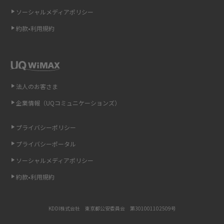
ソーシャルメディアポリシー
非通知設定とは？184で電話をかける方法やiPhone・Androidの設定を解説
約款•利用規約
iCloudの使用容量を減らす9つの方法！使用状況の確認手順も紹介
スマホのウィジェットとは？iPhone・Androidの設定方法やおススメを紹
介
法人のお客さま
リプライ機能とは？LINE、X（旧Twitter）、Instagram、TikTokで送る方法
企業情報（UQコミュニケーションズ）
を解説
プライバシーポリシー
インスタのDMの送り方は？便利機能の使い方や注意点をわかりやすく解説
プライバシーポータル
Bluetooth®とは？Wi-Fiとの違いやスマホ・PCとの接続方法を解説
ソーシャルメディアポリシー
約款•利用規約
LINEで送信取り消しをする方法は？相手に知られるのか、削除との違いも
紹介
KDDI株式会社 東京都公安委員会 第301001102509号
「iPhoneを探す」の使い方と設定方法を紹介！ブラウザやアプリから探す