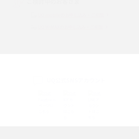
ご検討中のお客さま
Instagram（インスタグラム）でスクショするとバレる？バレるケースや撮
り方も解説
UQ mobileのお申し込み・ご相談
UQ WiMAXのお申し込み・ご相談
SMSとは？料金やできること、注意点や届かない時の対処法を解説
Discord（ディスコード）とは？使い方や用語の意味、便利な機能を解説
iPhone 16eとiPhone SE（第3世代）の違いは？サイズやスペックを比較し
て解説
UQ公式SNSアカウント
iPhone 16eとiPhone 14を徹底比較！スペック・機能の違いをわかりやすく
紹介
iPhone 16シリーズのモデルを比較！価格・サイズ・カメラ性能の違いを徹
底解説
iPhone 16とiPhone 15の違いは？カメラ・スペック・機能を徹底比較
iPhoneの機種変更のやり方は？事前準備・手順やデータ移行方法をわかり