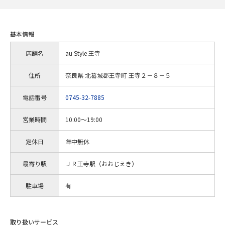
基本情報
店舗名
au Style 王寺
住所
奈良県 北葛城郡王寺町 王寺２－８－５
電話番号
0745-32-7885
営業時間
10:00～19:00
定休日
年中無休
最寄り駅
ＪＲ王寺駅（おおじえき）
駐車場
有
取り扱いサービス