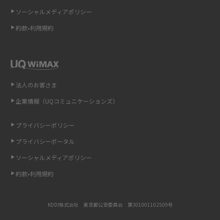
ソーシャルメディアポリシー
非通知設定とは？184で電話をかける方法やiPhone・Androidの設定を解説
約款•利用規約
iCloudの使用容量を減らす9つの方法！使用状況の確認手順も紹介
スマホのウィジェットとは？iPhone・Androidの設定方法やおススメを紹
介
法人のお客さま
リプライ機能とは？LINE、X（旧Twitter）、Instagram、TikTokで送る方法
企業情報（UQコミュニケーションズ）
を解説
プライバシーポリシー
インスタのDMの送り方は？便利機能の使い方や注意点をわかりやすく解説
プライバシーポータル
Bluetooth®とは？Wi-Fiとの違いやスマホ・PCとの接続方法を解説
ソーシャルメディアポリシー
約款•利用規約
LINEで送信取り消しをする方法は？相手に知られるのか、削除との違いも
紹介
KDDI株式会社 東京都公安委員会 第301001102509号
「iPhoneを探す」の使い方と設定方法を紹介！ブラウザやアプリから探す