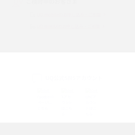
ご検討中のお客さま
Instagram（インスタグラム）でスクショするとバレる？バレるケースや撮
り方も解説
UQ mobileのお申し込み・ご相談
UQ WiMAXのお申し込み・ご相談
SMSとは？料金やできること、注意点や届かない時の対処法を解説
Discord（ディスコード）とは？使い方や用語の意味、便利な機能を解説
iPhone 16eとiPhone SE（第3世代）の違いは？サイズやスペックを比較し
て解説
UQ公式SNSアカウント
iPhone 16eとiPhone 14を徹底比較！スペック・機能の違いをわかりやすく
紹介
iPhone 16シリーズのモデルを比較！価格・サイズ・カメラ性能の違いを徹
底解説
iPhone 16とiPhone 15の違いは？カメラ・スペック・機能を徹底比較
iPhoneの機種変更のやり方は？事前準備・手順やデータ移行方法をわかり