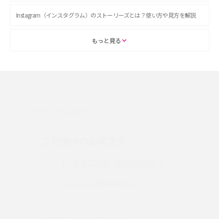
Instagram（インスタグラム）のストーリーズとは？使い方や見方を解説
ASMRとは？初心者向けの代表ジャンルや楽しみ方を解説
もっと見る
スマホのアラーム設定方法を解説！鳴らない原因と対処法、便利機能も紹
介
LINEで友だちを削除する方法は？方法ごとの影響や復活・復元する方法も
解説
サポートのご案内
プリペイドSIMとは？種類やメリット・デメリット、利用までの流れを解説
ご利用中のお客さま
MNOとは？MVNOやMVNEとの違いやメリット・デメリットを解説
よくあるご質問・各種お手続き
チャットでお問い合わせ
VPN接続とは？仕組みや必要性、メリット・デメリット、接続方法を解説
Threads（スレッズ）とは？主な機能や登録方法、投稿の仕方を解説