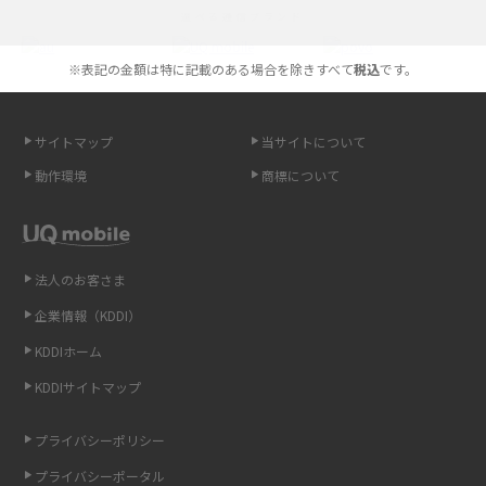
選べる通信ブランド
やすく解説
※表記の金額は特に記載のある場合を除きすべて
税込
です。
スマホが高い理由は？購入費用を抑える方法や端末を選ぶ時の注意点を解
説！
サイトマップ
当サイトについて
Androidスマホとは？特徴やメリット・デメリット、おススメ機種を紹介
動作環境
商標について
高校生にスマホ制限は必要？所持率やメリット・デメリットを詳しく紹介
スマホのネット通信速度が遅い原因は？すぐできる対処法や見直すポイン
トを解説
法人のお客さま
企業情報（KDDI）
スマホや携帯端末の通信速度制限とは？回避のコツや解除のタイミング・
KDDIホーム
方法を解説
KDDIサイトマップ
LINEの引き継ぎ方法は？対象データや事前準備・条件・注意点などを解説
プライバシーポリシー
LINEの通知がこない時の原因と対処法9選！設定の確認手順も解説
プライバシーポータル