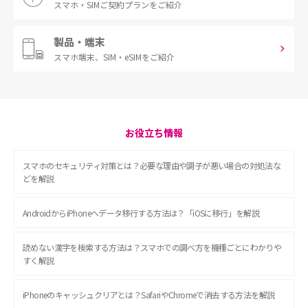
スマホ・SIM
ご契約プランをご紹介
製品・端末
スマホ端末、
SIM・eSIMをご紹介
お役立ち情報
スマホのセキュリティ対策とは？必要な理由や調子が悪い場合の対処法な
どを解説
AndroidからiPhoneへデータ移行する方法は？「iOSに移行」を解説
読めない漢字を検索する方法は？スマホでの調べ方を機種ごとにわかりや
すく解説
iPhoneのキャッシュクリアとは？SafariやChromeで消去する方法を解説