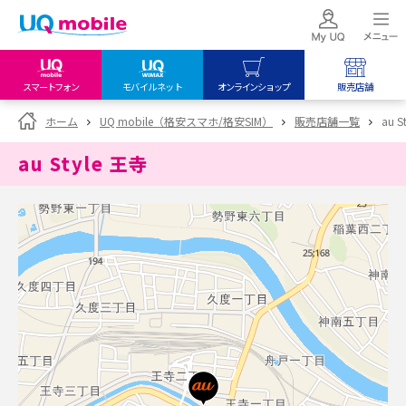
スマートフォン
モバイルネット
オンラインショップ
販売店舗
my UQ WiMAX
UQ mobile
UQ mobile
ホーム
UQ mobile（格安スマホ/格安SIM）
販売店舗一覧
au S
UQ WiMAX ご契約の方
オンラインショップ
販売店舗
au Style 王寺
My UQ mobile
UQ WiMAX
UQ WiMAX
UQ mobile ご契約の方
オンラインショップ
販売店舗
UQ mobile
データチャージサイト