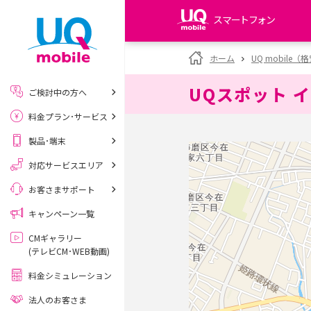
スマートフォン
my UQ WiMAX
ホーム
UQ mobile
UQ WiMAX ご契約の方
UQスポット 
ご検討中の方へ
My UQ mobile
料金プラン･サービス
UQ mobile ご契約の方
製品･端末
UQ mobile
データチャージサイト
対応サービスエリア
お客さまサポート
キャンペーン一覧
CMギャラリー
(テレビCM･WEB動画)
料金シミュレーション
法人のお客さま