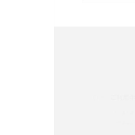
は？サイズやスペックを比
iPhone 16とiPhone 
ック・機能を徹底比較
Androidスマホとは？特
ット、おススメ機種を紹介
スマホや携帯端末の通信速
コツや解除のタイミング・
ご利用
非通知設定とは？184で
iPhone・Androidの設定
よくあ
リプライ機能とは？LINE、X
チャッ
Instagram、TikTokで