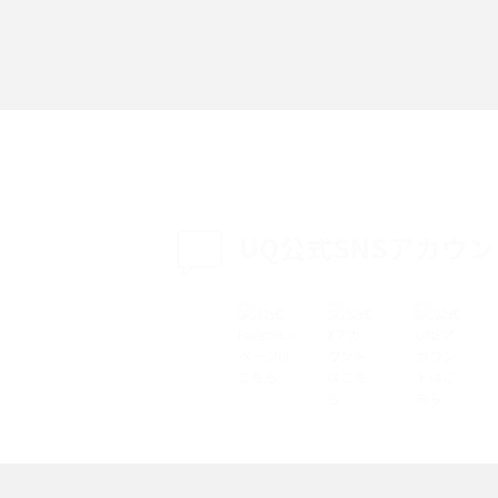
「iPhoneを探す」の使い方と設定方法を紹
る方法は？相手に知ら
介！ブラウザやアプリから探す方法を詳しく
紹介
説
設定・変更方法を解
着信拒否とは？設定方法やブロックした番号
も紹介
確認方法を解説
UQ公式SNSアカウ
ップ設定方法や空き容量
ASMRとは？意味や動画の種類、楽しみ方を紹
介
介
の特典は？料金プランやメ
スマホの位置情報機能とは？有効にした場合
法を解説
メリットや注意点などを解説
ク方法・解除に向け
インスタグラムとは？登録や投稿の方法、基
機能をわかりやすく解説