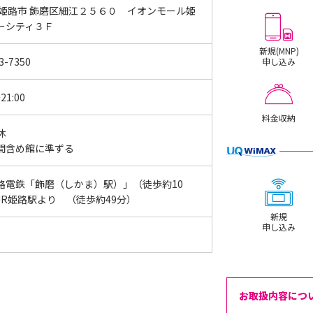
 姫路市 飾磨区細江２５６０ イオンモール姫
バーシティ３Ｆ
新規(MNP)
3-7350
申し込み
21:00
料金収納
休
間含め館に準ずる
路電鉄「飾磨（しかま）駅）」（徒歩約10
JR姫路駅より （徒歩約49分）
新規
申し込み
お取扱内容につ