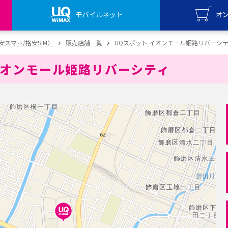
モバイルネット
オ
UQ mo
（格安スマホ/格安SIM）
販売店舗一覧
UQスポット イオンモール姫路リバーシ
オンライ
イオンモール姫路リバーシティ
UQ Wi
オンライ