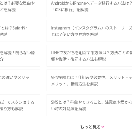
とは？必要な理由や
AndroidからiPhoneへデータ移行する方法は
どを解説
「iOSに移行」を解説
は？Safariや
Instagram（インスタグラム）のストーリー
解説
とは？使い方や見方を解説
を解説！鳴らない原
LINEで友だちを削除する方法は？方法ごとの
介
響や復活・復元する方法も解説
Eとの違いやメリッ
VPN接続とは？仕組みや必要性、メリット・
メリット、接続方法を解説
グラム）でスクショする
SMSとは？料金やできること、注意点や届か
撮り方も解説
い時の対処法を解説
SE（第3世代）の違い
iPhone 16eとiPhone 14を徹底比較！スペッ
もっと見る