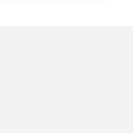
イズ・カメラ性能の違いを徹底解説
スマホが高い理由は？購入費用を抑える方法や
端末を選ぶ時の注意点を解説！
スマホのネット通信速度が遅い原因は？すぐで
きる対処法や見直すポイントを解説
LINEの通知がこない時の原因と対処法9選！設
定の確認手順も解説
検討中のお客さま
スマホのウィジェットとは？iPhone・Android
の設定方法やおススメを紹介
UQ mobileのお申し込み・ご相談
Bluetooth®とは？Wi-Fiとの違いやスマホ・PC
UQ WiMAXのお申し込み・ご相談
との接続方法を解説