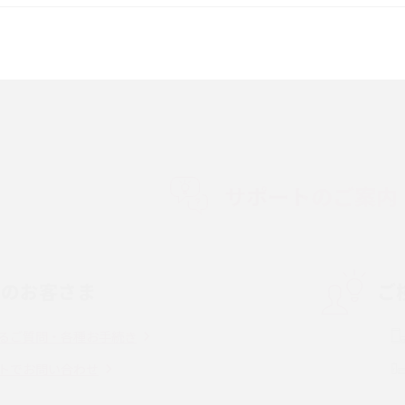
較して解説
ク・機能の違いをわかりやすく紹介
15の違いは？カメラ・スペ
iPhoneの機種変更のやり方は？事前準備・手
順やデータ移行方法をわかりやすく解説
徴やメリット・デメリ
高校生にスマホ制限は必要？所持率やメリッ
ト・デメリットを詳しく紹介
サポートのご案内
度制限とは？回避の
LINEの引き継ぎ方法は？対象データや事前準
方法を解説
備・条件・注意点などを解説
中のお客さま
ご
電話をかける方法や
iCloudの使用容量を減らす9つの方法！使用状
を解説
況の確認手順も紹介
るご質問・各種お手続き
（旧Twitter）、
インスタのDMの送り方は？便利機能の使い方
トでお問い合わせ
送る方法を解説
や注意点をわかりやすく解説