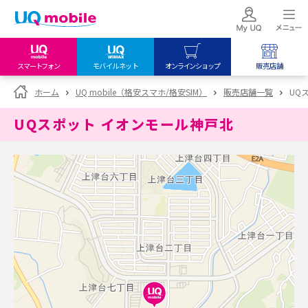
スマートフォン
モバイルネット
オンラインショップ
販売店舗
my UQ WiMAX
UQ mobile
UQ mobile
ホーム
UQ mobile（格安スマホ/格安SIM）
販売店舗一覧
UQ
UQ WiMAX ご契約の方
オンラインショップ
販売店舗
UQスポット イオンモール神戸北
My UQ mobile
UQ WiMAX
UQ WiMAX
UQ mobile ご契約の方
オンラインショップ
販売店舗
UQ mobile
データチャージサイト