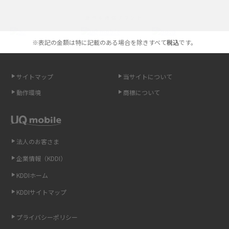
iPhoneの機種変更のやり方は？事前準備・手順やデータ移行方法をわかり
選べる通信ブランド
やすく解説
※表記の金額は特に記載のある場合を除きすべて
税込
です。
スマホが高い理由は？購入費用を抑える方法や端末を選ぶ時の注意点を解
説！
サイトマップ
当サイトについて
Androidスマホとは？特徴やメリット・デメリット、おススメ機種を紹介
動作環境
商標について
高校生にスマホ制限は必要？所持率やメリット・デメリットを詳しく紹介
スマホのネット通信速度が遅い原因は？すぐできる対処法や見直すポイン
トを解説
法人のお客さま
企業情報（KDDI）
スマホや携帯端末の通信速度制限とは？回避のコツや解除のタイミング・
KDDIホーム
方法を解説
KDDIサイトマップ
LINEの引き継ぎ方法は？対象データや事前準備・条件・注意点などを解説
プライバシーポリシー
LINEの通知がこない時の原因と対処法9選！設定の確認手順も解説