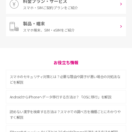
料金プラン・サービス
スマホ・SIM
ご契約プランをご紹介
製品・端末
スマホ端末、
SIM・eSIMをご紹介
お役立ち情報
スマホのセキュリティ対策とは？必要な理由や調子が悪い場合の対処法な
どを解説
AndroidからiPhoneへデータ移行する方法は？「iOSに移行」を解説
読めない漢字を検索する方法は？スマホでの調べ方を機種ごとにわかりや
すく解説
iPhoneのキャッシュクリアとは？SafariやChromeで消去する方法を解説