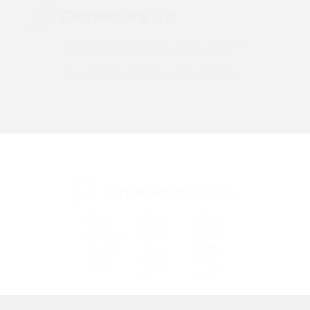
ご検討中のお客さま
Instagram（インスタグラム）でスクショするとバレる？バレるケースや撮
り方も解説
UQ mobileのお申し込み・ご相談
UQ WiMAXのお申し込み・ご相談
SMSとは？料金やできること、注意点や届かない時の対処法を解説
Discord（ディスコード）とは？使い方や用語の意味、便利な機能を解説
iPhone 16eとiPhone SE（第3世代）の違いは？サイズやスペックを比較し
て解説
UQ公式SNSアカウント
iPhone 16eとiPhone 14を徹底比較！スペック・機能の違いをわかりやすく
紹介
iPhone 16シリーズのモデルを比較！価格・サイズ・カメラ性能の違いを徹
底解説
iPhone 16とiPhone 15の違いは？カメラ・スペック・機能を徹底比較