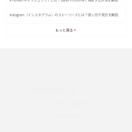
Instagram（インスタグラム）のストーリーズとは？使い方や見方を解説
ASMRとは？初心者向けの代表ジャンルや楽しみ方を解説
もっと見る
スマホのアラーム設定方法を解説！鳴らない原因と対処法、便利機能も紹
介
LINEで友だちを削除する方法は？方法ごとの影響や復活・復元する方法も
解説
サポートのご案内
プリペイドSIMとは？種類やメリット・デメリット、利用までの流れを解説
ご利用中のお客さま
MNOとは？MVNOやMVNEとの違いやメリット・デメリットを解説
よくあるご質問・各種お手続き
チャットでお問い合わせ
VPN接続とは？仕組みや必要性、メリット・デメリット、接続方法を解説
Threads（スレッズ）とは？主な機能や登録方法、投稿の仕方を解説