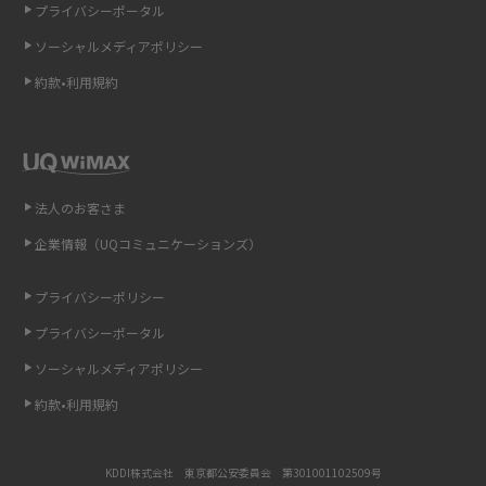
プライバシーポータル
ソーシャルメディアポリシー
非通知設定とは？184で電話をかける方法やiPhone・Androidの設定を解説
約款•利用規約
iCloudの使用容量を減らす9つの方法！使用状況の確認手順も紹介
スマホのウィジェットとは？iPhone・Androidの設定方法やおススメを紹
介
法人のお客さま
リプライ機能とは？LINE、X（旧Twitter）、Instagram、TikTokで送る方法
企業情報（UQコミュニケーションズ）
を解説
プライバシーポリシー
インスタのDMの送り方は？便利機能の使い方や注意点をわかりやすく解説
プライバシーポータル
Bluetooth®とは？Wi-Fiとの違いやスマホ・PCとの接続方法を解説
ソーシャルメディアポリシー
約款•利用規約
LINEで送信取り消しをする方法は？相手に知られるのか、削除との違いも
紹介
KDDI株式会社 東京都公安委員会 第301001102509号