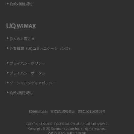
約款•利用規約
iCloudの使用容量を減らす9つの方法！使用状況の確認手順も紹介
スマホのウィジェットとは？iPhone・Androidの設定方法やおススメを紹
介
法人のお客さま
リプライ機能とは？LINE、X（旧Twitter）、Instagram、TikTokで送る方法
企業情報（UQコミュニケーションズ）
を解説
プライバシーポリシー
インスタのDMの送り方は？便利機能の使い方や注意点をわかりやすく解説
プライバシーポータル
Bluetooth®とは？Wi-Fiとの違いやスマホ・PCとの接続方法を解説
ソーシャルメディアポリシー
約款•利用規約
LINEで送信取り消しをする方法は？相手に知られるのか、削除との違いも
紹介
KDDI株式会社 東京都公安委員会 第301001102509号
「iPhoneを探す」の使い方と設定方法を紹介！ブラウザやアプリから探す
方法を詳しく解説
COPYRIGHT © KDDI CORPORATION, ALL RIGHTS RESERVED.
Copyright © UQ Communications Inc. all rights reserved.
©PINK GACHA&BLUE MUKU