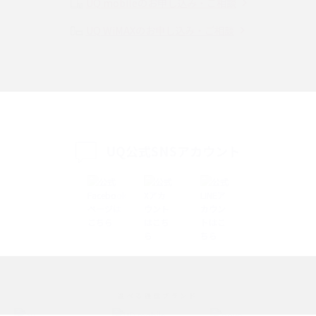
UQ mobileのお申し込み・ご相談
UQ WiMAXのお申し込み・ご相談
SMSとは？料金やできること、注意点や届かない時の対処法を解説
Discord（ディスコード）とは？使い方や用語の意味、便利な機能を解説
iPhone 16eとiPhone SE（第3世代）の違いは？サイズやスペックを比較し
て解説
UQ公式SNSアカウント
iPhone 16eとiPhone 14を徹底比較！スペック・機能の違いをわかりやすく
紹介
iPhone 16シリーズのモデルを比較！価格・サイズ・カメラ性能の違いを徹
底解説
iPhone 16とiPhone 15の違いは？カメラ・スペック・機能を徹底比較
iPhoneの機種変更のやり方は？事前準備・手順やデータ移行方法をわかり
選べる通信ブランド
やすく解説