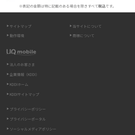
※表記の金額は特に記載のある場合を除きすべて
税込
です。
スマホが高い理由は？購入費用を抑える方法や端末を選ぶ時の注意点を解
説！
サイトマップ
当サイトについて
Androidスマホとは？特徴やメリット・デメリット、おススメ機種を紹介
動作環境
商標について
高校生にスマホ制限は必要？所持率やメリット・デメリットを詳しく紹介
スマホのネット通信速度が遅い原因は？すぐできる対処法や見直すポイン
トを解説
法人のお客さま
企業情報（KDDI）
スマホや携帯端末の通信速度制限とは？回避のコツや解除のタイミング・
KDDIホーム
方法を解説
KDDIサイトマップ
LINEの引き継ぎ方法は？対象データや事前準備・条件・注意点などを解説
プライバシーポリシー
LINEの通知がこない時の原因と対処法9選！設定の確認手順も解説
プライバシーポータル
ソーシャルメディアポリシー
非通知設定とは？184で電話をかける方法やiPhone・Androidの設定を解説