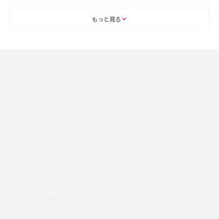
ASMRとは？初心者向けの代表ジャンルや楽しみ方を解説
もっと見る
スマホのアラーム設定方法を解説！鳴らない原因と対処法、便利機能も紹
介
LINEで友だちを削除する方法は？方法ごとの影響や復活・復元する方法も
解説
サポートのご案内
プリペイドSIMとは？種類やメリット・デメリット、利用までの流れを解説
ご利用中のお客さま
MNOとは？MVNOやMVNEとの違いやメリット・デメリットを解説
よくあるご質問・各種お手続き
チャットでお問い合わせ
VPN接続とは？仕組みや必要性、メリット・デメリット、接続方法を解説
Threads（スレッズ）とは？主な機能や登録方法、投稿の仕方を解説
ご検討中のお客さま
Instagram（インスタグラム）でスクショするとバレる？バレるケースや撮
り方も解説