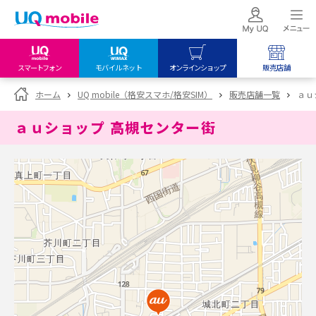
スマートフォン
モバイルネット
オンラインショップ
販売店舗
my UQ WiMAX
UQ mobile
UQ mobile
ホーム
UQ mobile（格安スマホ/格安SIM）
販売店舗一覧
ａｕ
UQ WiMAX ご契約の方
オンラインショップ
販売店舗
ａｕショップ 高槻センター街
My UQ mobile
UQ WiMAX
UQ WiMAX
UQ mobile ご契約の方
オンラインショップ
販売店舗
UQ mobile
データチャージサイト