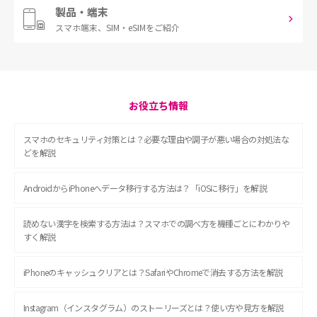
製品・端末
スマホ端末、
SIM・eSIMをご紹介
お役立ち情報
スマホのセキュリティ対策とは？必要な理由や調子が悪い場合の対処法な
どを解説
AndroidからiPhoneへデータ移行する方法は？「iOSに移行」を解説
読めない漢字を検索する方法は？スマホでの調べ方を機種ごとにわかりや
すく解説
iPhoneのキャッシュクリアとは？SafariやChromeで消去する方法を解説
Instagram（インスタグラム）のストーリーズとは？使い方や見方を解説