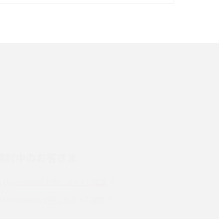
イズ・カメラ性能の違いを徹底解説
スマホが高い理由は？購入費用を抑える方法や
端末を選ぶ時の注意点を解説！
スマホのネット通信速度が遅い原因は？すぐで
きる対処法や見直すポイントを解説
LINEの通知がこない時の原因と対処法9選！設
定の確認手順も解説
検討中のお客さま
スマホのウィジェットとは？iPhone・Android
の設定方法やおススメを紹介
UQ mobileのお申し込み・ご相談
Bluetooth®とは？Wi-Fiとの違いやスマホ・PC
UQ WiMAXのお申し込み・ご相談
との接続方法を解説