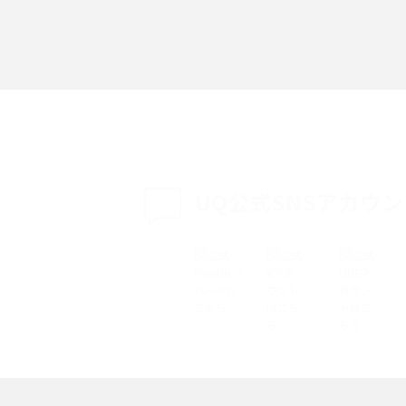
「iPhoneを探す」の使い方と設定方法を紹
る方法は？相手に知ら
介！ブラウザやアプリから探す方法を詳しく
紹介
説
設定・変更方法を解
着信拒否とは？設定方法やブロックした番号
も紹介
確認方法を解説
UQ公式SNSアカウ
ップ設定方法や空き容量
ASMRとは？意味や動画の種類、楽しみ方を紹
介
介
の特典は？料金プランやメ
スマホの位置情報機能とは？有効にした場合
法を解説
メリットや注意点などを解説
ク方法・解除に向け
インスタグラムとは？登録や投稿の方法、基
機能をわかりやすく解説