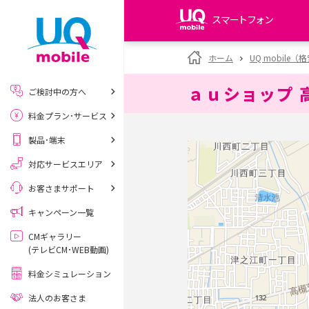
スマートフォン
my UQ WiMAX
ホーム
UQ mobile
UQ WiMAX ご契約の方
ａｕショップ 
ご検討中の方へ
My UQ mobile
料金プラン･サービス
UQ mobile ご契約の方
製品･端末
UQ mobile
データチャージサイト
対応サービスエリア
お客さまサポート
キャンペーン一覧
CMギャラリー
(テレビCM･WEB動画)
料金シミュレーション
法人のお客さま