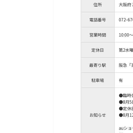
住所
大阪府
電話番号
072-67
営業時間
10:00～
定休日
第2水
最寄り駅
阪急「
駐車場
有
●臨時
●8月
●定休
お知らせ
●8月
auシ