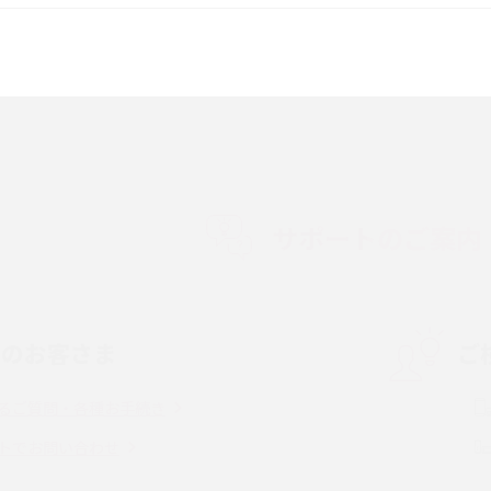
較して解説
ク・機能の違いをわかりやすく紹介
15の違いは？カメラ・スペ
iPhoneの機種変更のやり方は？事前準備・手
順やデータ移行方法をわかりやすく解説
徴やメリット・デメリ
高校生にスマホ制限は必要？所持率やメリッ
ト・デメリットを詳しく紹介
サポートのご案内
度制限とは？回避の
LINEの引き継ぎ方法は？対象データや事前準
方法を解説
備・条件・注意点などを解説
中のお客さま
ご
電話をかける方法や
iCloudの使用容量を減らす9つの方法！使用状
を解説
況の確認手順も紹介
るご質問・各種お手続き
（旧Twitter）、
インスタのDMの送り方は？便利機能の使い方
トでお問い合わせ
送る方法を解説
や注意点をわかりやすく解説