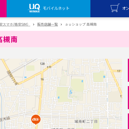
モバイルネット
オ
UQ mo
（格安スマホ/格安SIM）
販売店舗一覧
ａｕショップ 高槻南
オンライ
高槻南
UQ Wi
オンライ