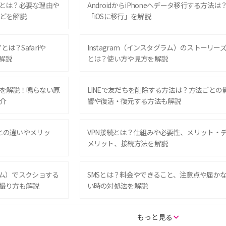
とは？必要な理由や
AndroidからiPhoneへデータ移行する方法は
どを解説
「iOSに移行」を解説
は？Safariや
Instagram（インスタグラム）のストーリー
解説
とは？使い方や見方を解説
を解説！鳴らない原
LINEで友だちを削除する方法は？方法ごとの
介
響や復活・復元する方法も解説
Eとの違いやメリッ
VPN接続とは？仕組みや必要性、メリット・
メリット、接続方法を解説
グラム）でスクショする
SMSとは？料金やできること、注意点や届か
撮り方も解説
い時の対処法を解説
SE（第3世代）の違い
iPhone 16eとiPhone 14を徹底比較！スペッ
もっと見る