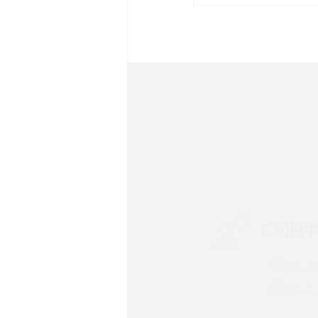
は？サイズやスペックを比
iPhone 16とiPhone 
ック・機能を徹底比較
Androidスマホとは？特
ット、おススメ機種を紹介
スマホや携帯端末の通信速
コツや解除のタイミング・
ご利用
非通知設定とは？184で
iPhone・Androidの設定
よくあ
リプライ機能とは？LINE、X
チャッ
Instagram、TikTokで