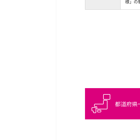
様」の
都道府県