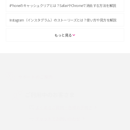
iPhoneのキャッシュクリアとは？SafariやChromeで消去する方法を解説
Instagram（インスタグラム）のストーリーズとは？使い方や見方を解説
ASMRとは？初心者向けの代表ジャンルや楽しみ方を解説
もっと見る
スマホのアラーム設定方法を解説！鳴らない原因と対処法、便利機能も紹
介
LINEで友だちを削除する方法は？方法ごとの影響や復活・復元する方法も
解説
サポートのご案内
プリペイドSIMとは？種類やメリット・デメリット、利用までの流れを解説
ご利用中のお客さま
MNOとは？MVNOやMVNEとの違いやメリット・デメリットを解説
よくあるご質問・各種お手続き
チャットでお問い合わせ
VPN接続とは？仕組みや必要性、メリット・デメリット、接続方法を解説