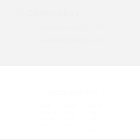
Threads（スレッズ）とは？主な機能や登録方法、投稿の仕方を解説
ご検討中のお客さま
Instagram（インスタグラム）でスクショするとバレる？バレるケースや撮
り方も解説
UQ mobileのお申し込み・ご相談
UQ WiMAXのお申し込み・ご相談
SMSとは？料金やできること、注意点や届かない時の対処法を解説
Discord（ディスコード）とは？使い方や用語の意味、便利な機能を解説
iPhone 16eとiPhone SE（第3世代）の違いは？サイズやスペックを比較し
て解説
UQ公式SNSアカウント
iPhone 16eとiPhone 14を徹底比較！スペック・機能の違いをわかりやすく
紹介
iPhone 16シリーズのモデルを比較！価格・サイズ・カメラ性能の違いを徹
底解説
iPhone 16とiPhone 15の違いは？カメラ・スペック・機能を徹底比較