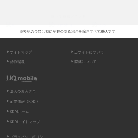
iPhoneの機種変更のやり方は？事前準備・手順やデータ移行方法をわかり
選べる通信ブランド
やすく解説
※表記の金額は特に記載のある場合を除きすべて
税込
です。
スマホが高い理由は？購入費用を抑える方法や端末を選ぶ時の注意点を解
説！
サイトマップ
当サイトについて
Androidスマホとは？特徴やメリット・デメリット、おススメ機種を紹介
動作環境
商標について
高校生にスマホ制限は必要？所持率やメリット・デメリットを詳しく紹介
スマホのネット通信速度が遅い原因は？すぐできる対処法や見直すポイン
トを解説
法人のお客さま
企業情報（KDDI）
スマホや携帯端末の通信速度制限とは？回避のコツや解除のタイミング・
KDDIホーム
方法を解説
KDDIサイトマップ
LINEの引き継ぎ方法は？対象データや事前準備・条件・注意点などを解説
プライバシーポリシー