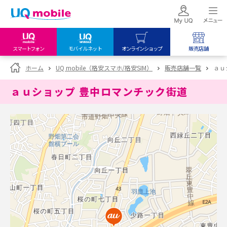
スマートフォン
モバイルネット
オンラインショップ
販売店舗
my UQ WiMAX
UQ mobile
UQ mobile
ホーム
UQ mobile（格安スマホ/格安SIM）
販売店舗一覧
ａｕ
UQ WiMAX ご契約の方
オンラインショップ
販売店舗
ａｕショップ 豊中ロマンチック街道
My UQ mobile
UQ WiMAX
UQ WiMAX
UQ mobile ご契約の方
オンラインショップ
販売店舗
UQ mobile
データチャージサイト