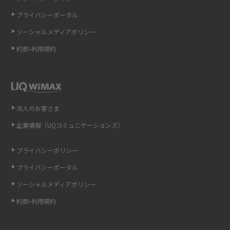
LINEの通知がこない時の原因と対処法9選！設定の確認手順も解説
プライバシーポータル
ソーシャルメディアポリシー
非通知設定とは？184で電話をかける方法やiPhone・Androidの設定を解説
約款•利用規約
iCloudの使用容量を減らす9つの方法！使用状況の確認手順も紹介
スマホのウィジェットとは？iPhone・Androidの設定方法やおススメを紹
介
法人のお客さま
リプライ機能とは？LINE、X（旧Twitter）、Instagram、TikTokで送る方法
企業情報（UQコミュニケーションズ）
を解説
プライバシーポリシー
インスタのDMの送り方は？便利機能の使い方や注意点をわかりやすく解説
プライバシーポータル
Bluetooth®とは？Wi-Fiとの違いやスマホ・PCとの接続方法を解説
ソーシャルメディアポリシー
約款•利用規約
LINEで送信取り消しをする方法は？相手に知られるのか、削除との違いも
紹介