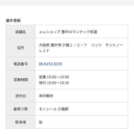
基本情報
店舗名
ａｕショップ 豊中ロマンチック街道
大阪府 豊中市 少路１－２－７ リッツ サントノー
住所
レ１Ｆ
電話番号
06-6152-0155
営業 10:00～19:00
営業時間
受付 10:00～18:30
定休日
年中無休
最寄り駅
モノレール 少路駅
駐車場
有