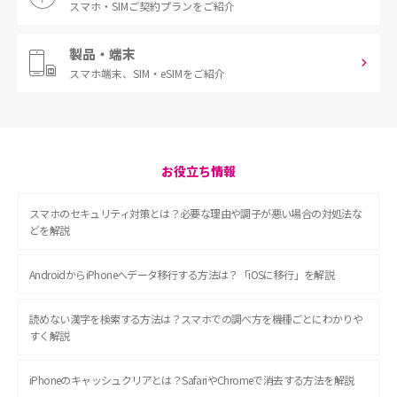
スマホ・SIM
ご契約プランをご紹介
製品・端末
スマホ端末、
SIM・eSIMをご紹介
お役立ち情報
スマホのセキュリティ対策とは？必要な理由や調子が悪い場合の対処法な
どを解説
AndroidからiPhoneへデータ移行する方法は？「iOSに移行」を解説
読めない漢字を検索する方法は？スマホでの調べ方を機種ごとにわかりや
すく解説
iPhoneのキャッシュクリアとは？SafariやChromeで消去する方法を解説