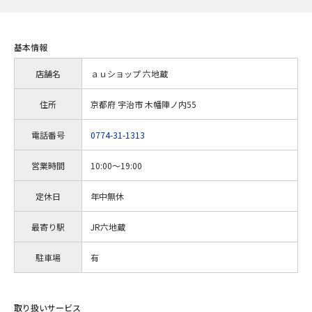
基本情報
店舗名
ａｕショップ 六地蔵
住所
京都府 宇治市 木幡陣ノ内55
電話番号
0774-31-1313
営業時間
10:00～19:00
定休日
年中無休
最寄り駅
JR六地蔵
駐車場
有
取り扱いサービス