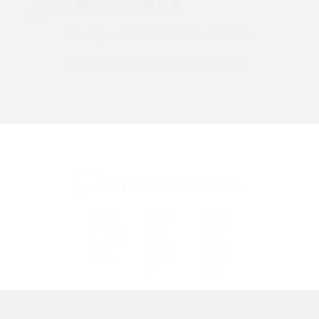
ご検討中のお客さま
Instagram（インスタグラム）でスクショするとバレる？バレるケースや撮
り方も解説
UQ mobileのお申し込み・ご相談
UQ WiMAXのお申し込み・ご相談
SMSとは？料金やできること、注意点や届かない時の対処法を解説
Discord（ディスコード）とは？使い方や用語の意味、便利な機能を解説
iPhone 16eとiPhone SE（第3世代）の違いは？サイズやスペックを比較し
て解説
UQ公式SNSアカウント
iPhone 16eとiPhone 14を徹底比較！スペック・機能の違いをわかりやすく
紹介
iPhone 16シリーズのモデルを比較！価格・サイズ・カメラ性能の違いを徹
底解説
iPhone 16とiPhone 15の違いは？カメラ・スペック・機能を徹底比較
iPhoneの機種変更のやり方は？事前準備・手順やデータ移行方法をわかり