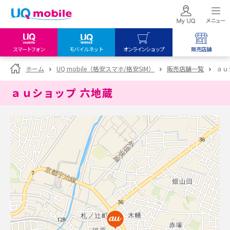
スマートフォン
モバイルネット
オンラインショップ
販売店舗
my UQ WiMAX
UQ mobile
UQ mobile
ホーム
UQ mobile（格安スマホ/格安SIM）
販売店舗一覧
ａｕ
UQ WiMAX ご契約の方
オンラインショップ
販売店舗
ａｕショップ 六地蔵
My UQ mobile
UQ WiMAX
UQ WiMAX
UQ mobile ご契約の方
オンラインショップ
販売店舗
UQ mobile
データチャージサイト