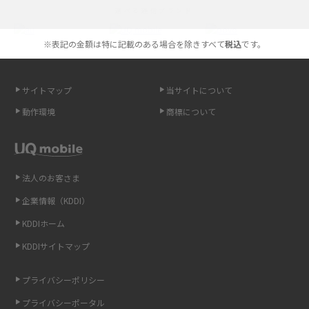
選べる通信ブランド
やすく解説
※表記の金額は特に記載のある場合を除きすべて
税込
です。
スマホが高い理由は？購入費用を抑える方法や端末を選ぶ時の注意点を解
説！
サイトマップ
当サイトについて
Androidスマホとは？特徴やメリット・デメリット、おススメ機種を紹介
動作環境
商標について
高校生にスマホ制限は必要？所持率やメリット・デメリットを詳しく紹介
スマホのネット通信速度が遅い原因は？すぐできる対処法や見直すポイン
トを解説
法人のお客さま
企業情報（KDDI）
スマホや携帯端末の通信速度制限とは？回避のコツや解除のタイミング・
KDDIホーム
方法を解説
KDDIサイトマップ
LINEの引き継ぎ方法は？対象データや事前準備・条件・注意点などを解説
プライバシーポリシー
LINEの通知がこない時の原因と対処法9選！設定の確認手順も解説
プライバシーポータル