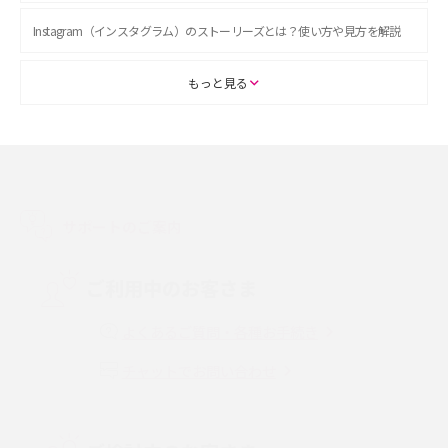
Instagram（インスタグラム）のストーリーズとは？使い方や見方を解説
ASMRとは？初心者向けの代表ジャンルや楽しみ方を解説
もっと見る
スマホのアラーム設定方法を解説！鳴らない原因と対処法、便利機能も紹
介
LINEで友だちを削除する方法は？方法ごとの影響や復活・復元する方法も
解説
サポートのご案内
プリペイドSIMとは？種類やメリット・デメリット、利用までの流れを解説
ご利用中のお客さま
MNOとは？MVNOやMVNEとの違いやメリット・デメリットを解説
よくあるご質問・各種お手続き
チャットでお問い合わせ
VPN接続とは？仕組みや必要性、メリット・デメリット、接続方法を解説
Threads（スレッズ）とは？主な機能や登録方法、投稿の仕方を解説