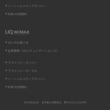
ソーシャルメディアポリシー
非通知設定とは？184で電話をかける方法やiPhone・Androidの設定を解説
約款•利用規約
iCloudの使用容量を減らす9つの方法！使用状況の確認手順も紹介
スマホのウィジェットとは？iPhone・Androidの設定方法やおススメを紹
介
法人のお客さま
リプライ機能とは？LINE、X（旧Twitter）、Instagram、TikTokで送る方法
企業情報（UQコミュニケーションズ）
を解説
プライバシーポリシー
インスタのDMの送り方は？便利機能の使い方や注意点をわかりやすく解説
プライバシーポータル
Bluetooth®とは？Wi-Fiとの違いやスマホ・PCとの接続方法を解説
ソーシャルメディアポリシー
約款•利用規約
LINEで送信取り消しをする方法は？相手に知られるのか、削除との違いも
紹介
KDDI株式会社 東京都公安委員会 第301001102509号
「iPhoneを探す」の使い方と設定方法を紹介！ブラウザやアプリから探す