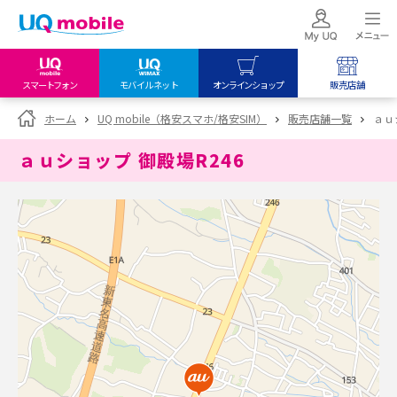
スマートフォン
モバイルネット
オンラインショップ
販売店舗
my UQ WiMAX
UQ mobile
UQ mobile
ホーム
UQ mobile（格安スマホ/格安SIM）
販売店舗一覧
ａｕ
UQ WiMAX ご契約の方
オンラインショップ
販売店舗
ａｕショップ 御殿場R246
My UQ mobile
UQ WiMAX
UQ WiMAX
UQ mobile ご契約の方
オンラインショップ
販売店舗
UQ mobile
データチャージサイト