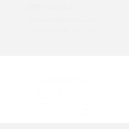
ご検討中のお客さま
Instagram（インスタグラム）でスクショするとバレる？バレるケースや撮
り方も解説
UQ mobileのお申し込み・ご相談
UQ WiMAXのお申し込み・ご相談
SMSとは？料金やできること、注意点や届かない時の対処法を解説
Discord（ディスコード）とは？使い方や用語の意味、便利な機能を解説
iPhone 16eとiPhone SE（第3世代）の違いは？サイズやスペックを比較し
て解説
UQ公式SNSアカウント
iPhone 16eとiPhone 14を徹底比較！スペック・機能の違いをわかりやすく
紹介
iPhone 16シリーズのモデルを比較！価格・サイズ・カメラ性能の違いを徹
底解説
iPhone 16とiPhone 15の違いは？カメラ・スペック・機能を徹底比較