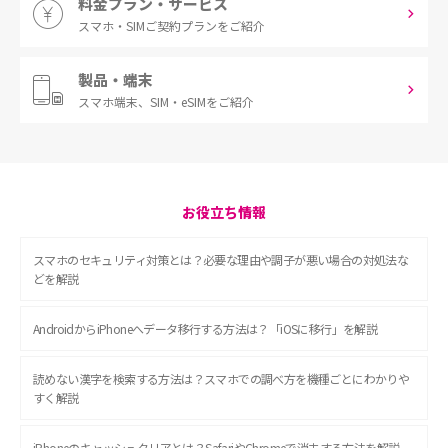
料金プラン・サービス
スマホ・SIM
ご契約プランをご紹介
製品・端末
スマホ端末、
SIM・eSIMをご紹介
お役立ち情報
スマホのセキュリティ対策とは？必要な理由や調子が悪い場合の対処法な
どを解説
AndroidからiPhoneへデータ移行する方法は？「iOSに移行」を解説
読めない漢字を検索する方法は？スマホでの調べ方を機種ごとにわかりや
すく解説
iPhoneのキャッシュクリアとは？SafariやChromeで消去する方法を解説