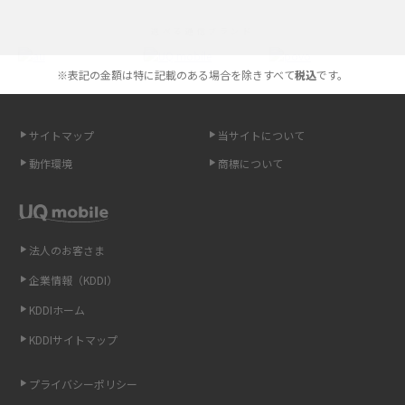
iPhoneの機種変更のやり方は？事前準備・手順やデータ移行方法をわかり
選べる通信ブランド
やすく解説
※表記の金額は特に記載のある場合を除きすべて
税込
です。
スマホが高い理由は？購入費用を抑える方法や端末を選ぶ時の注意点を解
説！
サイトマップ
当サイトについて
Androidスマホとは？特徴やメリット・デメリット、おススメ機種を紹介
動作環境
商標について
高校生にスマホ制限は必要？所持率やメリット・デメリットを詳しく紹介
スマホのネット通信速度が遅い原因は？すぐできる対処法や見直すポイン
トを解説
法人のお客さま
企業情報（KDDI）
スマホや携帯端末の通信速度制限とは？回避のコツや解除のタイミング・
KDDIホーム
方法を解説
KDDIサイトマップ
LINEの引き継ぎ方法は？対象データや事前準備・条件・注意点などを解説
プライバシーポリシー
LINEの通知がこない時の原因と対処法9選！設定の確認手順も解説