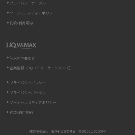
プライバシーポータル
ソーシャルメディアポリシー
非通知設定とは？184で電話をかける方法やiPhone・Androidの設定を解説
約款•利用規約
iCloudの使用容量を減らす9つの方法！使用状況の確認手順も紹介
スマホのウィジェットとは？iPhone・Androidの設定方法やおススメを紹
介
法人のお客さま
リプライ機能とは？LINE、X（旧Twitter）、Instagram、TikTokで送る方法
企業情報（UQコミュニケーションズ）
を解説
プライバシーポリシー
インスタのDMの送り方は？便利機能の使い方や注意点をわかりやすく解説
プライバシーポータル
Bluetooth®とは？Wi-Fiとの違いやスマホ・PCとの接続方法を解説
ソーシャルメディアポリシー
約款•利用規約
LINEで送信取り消しをする方法は？相手に知られるのか、削除との違いも
紹介
KDDI株式会社 東京都公安委員会 第301001102509号