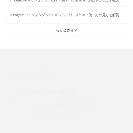
Instagram（インスタグラム）のストーリーズとは？使い方や見方を解説
ASMRとは？初心者向けの代表ジャンルや楽しみ方を解説
もっと見る
スマホのアラーム設定方法を解説！鳴らない原因と対処法、便利機能も紹
介
LINEで友だちを削除する方法は？方法ごとの影響や復活・復元する方法も
解説
サポートのご案内
プリペイドSIMとは？種類やメリット・デメリット、利用までの流れを解説
ご利用中のお客さま
MNOとは？MVNOやMVNEとの違いやメリット・デメリットを解説
よくあるご質問・各種お手続き
チャットでお問い合わせ
VPN接続とは？仕組みや必要性、メリット・デメリット、接続方法を解説
Threads（スレッズ）とは？主な機能や登録方法、投稿の仕方を解説