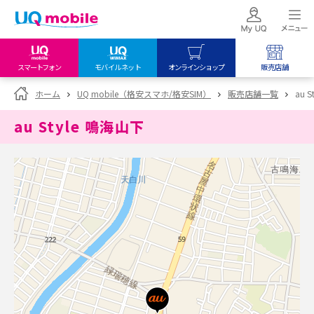
スマートフォン
モバイルネット
オンラインショップ
販売店舗
my UQ WiMAX
UQ mobile
UQ mobile
ホーム
UQ mobile（格安スマホ/格安SIM）
販売店舗一覧
au 
UQ WiMAX ご契約の方
オンラインショップ
販売店舗
au Style 鳴海山下
My UQ mobile
UQ WiMAX
UQ WiMAX
UQ mobile ご契約の方
オンラインショップ
販売店舗
UQ mobile
データチャージサイト