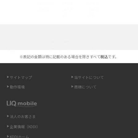
底解説
iPhone 16とiPhone 15の違いは？カメラ・スペック・機能を徹底比較
iPhoneの機種変更のやり方は？事前準備・手順やデータ移行方法をわかり
選べる通信ブランド
やすく解説
※表記の金額は特に記載のある場合を除きすべて
税込
です。
スマホが高い理由は？購入費用を抑える方法や端末を選ぶ時の注意点を解
説！
サイトマップ
当サイトについて
Androidスマホとは？特徴やメリット・デメリット、おススメ機種を紹介
動作環境
商標について
高校生にスマホ制限は必要？所持率やメリット・デメリットを詳しく紹介
スマホのネット通信速度が遅い原因は？すぐできる対処法や見直すポイン
トを解説
法人のお客さま
企業情報（KDDI）
スマホや携帯端末の通信速度制限とは？回避のコツや解除のタイミング・
KDDIホーム
方法を解説