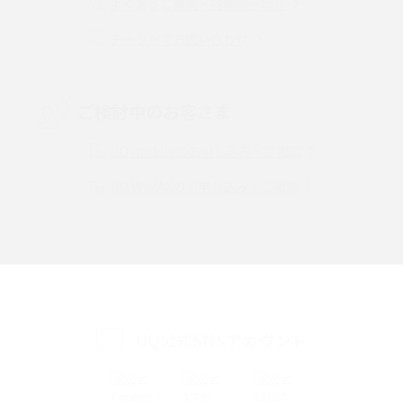
よくあるご質問・各種お手続き
チャットでお問い合わせ
VPN接続とは？仕組みや必要性、メリット・デメリット、接続方法を解説
Threads（スレッズ）とは？主な機能や登録方法、投稿の仕方を解説
ご検討中のお客さま
Instagram（インスタグラム）でスクショするとバレる？バレるケースや撮
り方も解説
UQ mobileのお申し込み・ご相談
UQ WiMAXのお申し込み・ご相談
SMSとは？料金やできること、注意点や届かない時の対処法を解説
Discord（ディスコード）とは？使い方や用語の意味、便利な機能を解説
iPhone 16eとiPhone SE（第3世代）の違いは？サイズやスペックを比較し
て解説
UQ公式SNSアカウント
iPhone 16eとiPhone 14を徹底比較！スペック・機能の違いをわかりやすく
紹介
iPhone 16シリーズのモデルを比較！価格・サイズ・カメラ性能の違いを徹