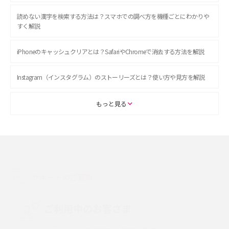
読めない漢字を検索する方法は？スマホでの調べ方を機種ごとにわかりや
すく解説
iPhoneのキャッシュクリアとは？SafariやChromeで消去する方法を解説
Instagram（インスタグラム）のストーリーズとは？使い方や見方を解説
ASMRとは？初心者向けの代表ジャンルや楽しみ方を解説
もっと見る
スマホのアラーム設定方法を解説！鳴らない原因と対処法、便利機能も紹
介
LINEで友だちを削除する方法は？方法ごとの影響や復活・復元する方法も
解説
サポートのご案内
プリペイドSIMとは？種類やメリット・デメリット、利用までの流れを解説
ご利用中のお客さま
MNOとは？MVNOやMVNEとの違いやメリット・デメリットを解説