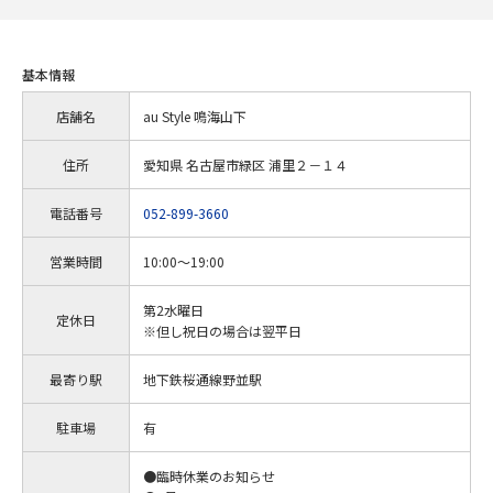
基本情報
店舗名
au Style 鳴海山下
住所
愛知県 名古屋市緑区 浦里２－１４
電話番号
052-899-3660
営業時間
10:00～19:00
第2水曜日
定休日
※但し祝日の場合は翌平日
最寄り駅
地下鉄桜通線野並駅
駐車場
有
●臨時休業のお知らせ