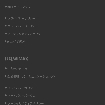
KDDIサイトマップ
LINEの引き継ぎ方法は？対象データや事前準備・条件・注意点などを解説
プライバシーポリシー
LINEの通知がこない時の原因と対処法9選！設定の確認手順も解説
プライバシーポータル
ソーシャルメディアポリシー
非通知設定とは？184で電話をかける方法やiPhone・Androidの設定を解説
約款•利用規約
iCloudの使用容量を減らす9つの方法！使用状況の確認手順も紹介
スマホのウィジェットとは？iPhone・Androidの設定方法やおススメを紹
介
法人のお客さま
リプライ機能とは？LINE、X（旧Twitter）、Instagram、TikTokで送る方法
企業情報（UQコミュニケーションズ）
を解説
プライバシーポリシー
インスタのDMの送り方は？便利機能の使い方や注意点をわかりやすく解説
プライバシーポータル
Bluetooth®とは？Wi-Fiとの違いやスマホ・PCとの接続方法を解説
ソーシャルメディアポリシー