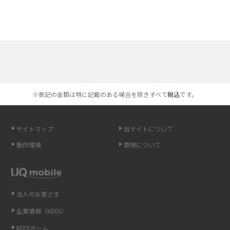
底解説
iPhone 16とiPhone 15の違いは？カメラ・スペック・機能を徹底比較
iPhoneの機種変更のやり方は？事前準備・手順やデータ移行方法をわかり
選べる通信ブランド
やすく解説
※表記の金額は特に記載のある場合を除きすべて
税込
です。
スマホが高い理由は？購入費用を抑える方法や端末を選ぶ時の注意点を解
説！
サイトマップ
当サイトについて
Androidスマホとは？特徴やメリット・デメリット、おススメ機種を紹介
動作環境
商標について
高校生にスマホ制限は必要？所持率やメリット・デメリットを詳しく紹介
スマホのネット通信速度が遅い原因は？すぐできる対処法や見直すポイン
トを解説
法人のお客さま
企業情報（KDDI）
スマホや携帯端末の通信速度制限とは？回避のコツや解除のタイミング・
KDDIホーム
方法を解説