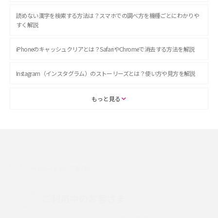
読めない漢字を検索する方法は？スマホでの調べ方を機種ごとにわかりや
すく解説
iPhoneのキャッシュクリアとは？SafariやChromeで消去する方法を解説
Instagram（インスタグラム）のストーリーズとは？使い方や見方を解説
ASMRとは？初心者向けの代表ジャンルや楽しみ方を解説
もっと見る
スマホのアラーム設定方法を解説！鳴らない原因と対処法、便利機能も紹
介
LINEで友だちを削除する方法は？方法ごとの影響や復活・復元する方法も
解説
サポートのご案内
プリペイドSIMとは？種類やメリット・デメリット、利用までの流れを解説
ご利用中のお客さま
MNOとは？MVNOやMVNEとの違いやメリット・デメリットを解説