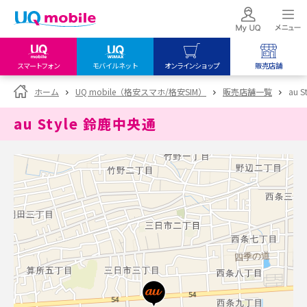
スマートフォン
モバイルネット
オンラインショップ
販売店舗
my UQ WiMAX
UQ mobile
UQ mobile
ホーム
UQ mobile（格安スマホ/格安SIM）
販売店舗一覧
au 
UQ WiMAX ご契約の方
オンラインショップ
販売店舗
au Style 鈴鹿中央通
My UQ mobile
UQ WiMAX
UQ WiMAX
UQ mobile ご契約の方
オンラインショップ
販売店舗
UQ mobile
データチャージサイト