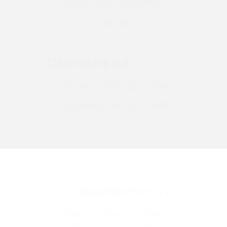
よくあるご質問・各種お手続き
チャットでお問い合わせ
VPN接続とは？仕組みや必要性、メリット・デメリット、接続方法を解説
Threads（スレッズ）とは？主な機能や登録方法、投稿の仕方を解説
ご検討中のお客さま
Instagram（インスタグラム）でスクショするとバレる？バレるケースや撮
り方も解説
UQ mobileのお申し込み・ご相談
UQ WiMAXのお申し込み・ご相談
SMSとは？料金やできること、注意点や届かない時の対処法を解説
Discord（ディスコード）とは？使い方や用語の意味、便利な機能を解説
iPhone 16eとiPhone SE（第3世代）の違いは？サイズやスペックを比較し
て解説
UQ公式SNSアカウント
iPhone 16eとiPhone 14を徹底比較！スペック・機能の違いをわかりやすく
紹介
iPhone 16シリーズのモデルを比較！価格・サイズ・カメラ性能の違いを徹