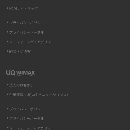
KDDIサイトマップ
LINEの引き継ぎ方法は？対象データや事前準備・条件・注意点などを解説
プライバシーポリシー
LINEの通知がこない時の原因と対処法9選！設定の確認手順も解説
プライバシーポータル
ソーシャルメディアポリシー
非通知設定とは？184で電話をかける方法やiPhone・Androidの設定を解説
約款•利用規約
iCloudの使用容量を減らす9つの方法！使用状況の確認手順も紹介
スマホのウィジェットとは？iPhone・Androidの設定方法やおススメを紹
介
法人のお客さま
リプライ機能とは？LINE、X（旧Twitter）、Instagram、TikTokで送る方法
企業情報（UQコミュニケーションズ）
を解説
プライバシーポリシー
インスタのDMの送り方は？便利機能の使い方や注意点をわかりやすく解説
プライバシーポータル
Bluetooth®とは？Wi-Fiとの違いやスマホ・PCとの接続方法を解説
ソーシャルメディアポリシー