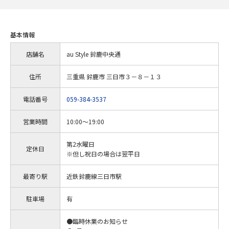
基本情報
店舗名
au Style 鈴鹿中央通
住所
三重県 鈴鹿市 三日市３－８－１３
電話番号
059-384-3537
営業時間
10:00～19:00
第2水曜日
定休日
※但し祝日の場合は翌平日
最寄り駅
近鉄鈴鹿線三日市駅
駐車場
有
●臨時休業のお知らせ