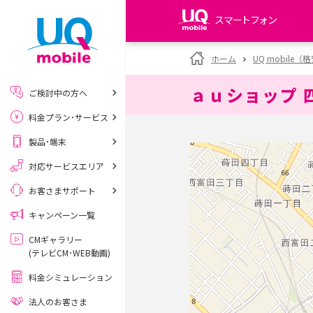
スマートフォン
my UQ WiMAX
ホーム
UQ mobile
UQ WiMAX ご契約の方
ａｕショップ 
ご検討中の方へ
My UQ mobile
料金プラン･サービス
UQ mobile ご契約の方
製品･端末
UQ mobile
データチャージサイト
対応サービスエリア
お客さまサポート
キャンペーン一覧
CMギャラリー
(テレビCM･WEB動画)
料金シミュレーション
法人のお客さま