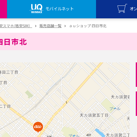
モバイルネット
オ
UQ mo
（格安スマホ/格安SIM）
販売店舗一覧
ａｕショップ 四日市北
オンライ
四日市北
UQ Wi
オンライ