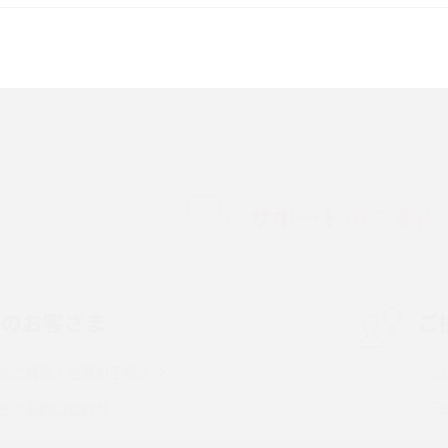
較して解説
ク・機能の違いをわかりやすく紹介
15の違いは？カメラ・スペ
iPhoneの機種変更のやり方は？事前準備・手
順やデータ移行方法をわかりやすく解説
徴やメリット・デメリ
高校生にスマホ制限は必要？所持率やメリッ
ト・デメリットを詳しく紹介
サポートのご案内
度制限とは？回避の
LINEの引き継ぎ方法は？対象データや事前準
方法を解説
備・条件・注意点などを解説
中のお客さま
ご
電話をかける方法や
iCloudの使用容量を減らす9つの方法！使用状
を解説
況の確認手順も紹介
るご質問・各種お手続き
（旧Twitter）、
インスタのDMの送り方は？便利機能の使い方
トでお問い合わせ
送る方法を解説
や注意点をわかりやすく解説