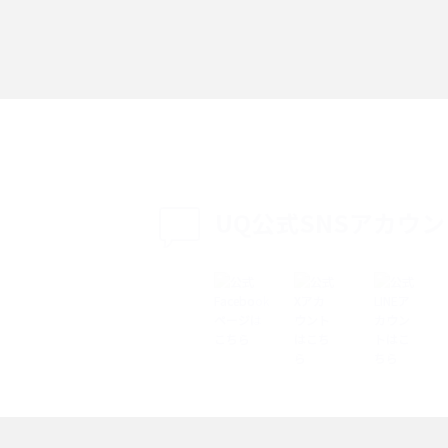
「iPhoneを探す」の使い方と設定方法を紹
る方法は？相手に知ら
介！ブラウザやアプリから探す方法を詳しく
紹介
説
設定・変更方法を解
着信拒否とは？設定方法やブロックした番号
も紹介
確認方法を解説
UQ公式SNSアカウ
ップ設定方法や空き容量
ASMRとは？意味や動画の種類、楽しみ方を紹
介
介
の特典は？料金プランやメ
スマホの位置情報機能とは？有効にした場合
法を解説
メリットや注意点などを解説
ク方法・解除に向け
インスタグラムとは？登録や投稿の方法、基
機能をわかりやすく解説