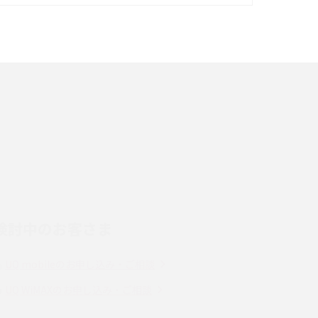
イズ・カメラ性能の違いを徹底解説
スマホが高い理由は？購入費用を抑える方法や
端末を選ぶ時の注意点を解説！
スマホのネット通信速度が遅い原因は？すぐで
きる対処法や見直すポイントを解説
LINEの通知がこない時の原因と対処法9選！設
定の確認手順も解説
検討中のお客さま
スマホのウィジェットとは？iPhone・Android
の設定方法やおススメを紹介
UQ mobileのお申し込み・ご相談
Bluetooth®とは？Wi-Fiとの違いやスマホ・PC
UQ WiMAXのお申し込み・ご相談
との接続方法を解説