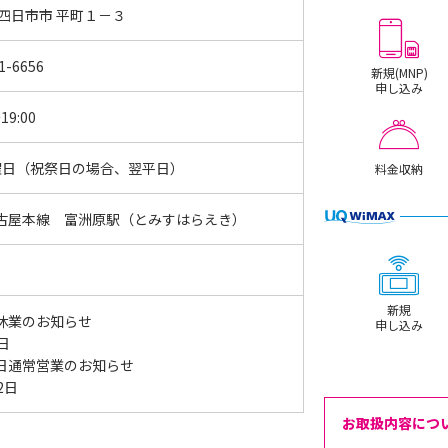
 四日市市 平町１－３
1-6656
新規(MNP)
申し込み
19:00
曜日（祝祭日の場合、翌平日）
料金収納
古屋本線 富洲原駅（とみすはらえき）
新規
休業のお知らせ
申し込み
4日
日通常営業のお知らせ
12日
お取扱内容につ