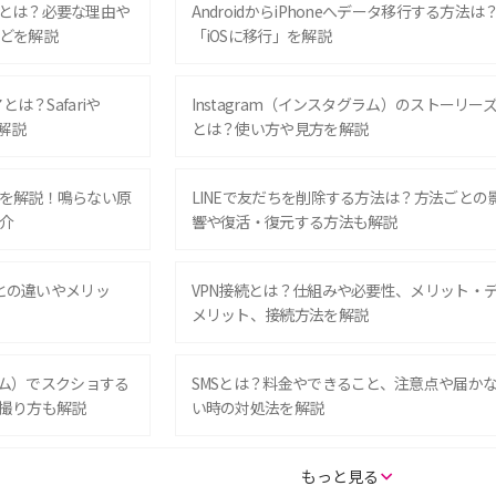
とは？必要な理由や
AndroidからiPhoneへデータ移行する方法は
どを解説
「iOSに移行」を解説
は？Safariや
Instagram（インスタグラム）のストーリー
解説
とは？使い方や見方を解説
を解説！鳴らない原
LINEで友だちを削除する方法は？方法ごとの
介
響や復活・復元する方法も解説
Eとの違いやメリッ
VPN接続とは？仕組みや必要性、メリット・
メリット、接続方法を解説
グラム）でスクショする
SMSとは？料金やできること、注意点や届か
撮り方も解説
い時の対処法を解説
SE（第3世代）の違い
iPhone 16eとiPhone 14を徹底比較！スペッ
もっと見る