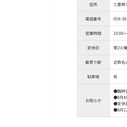
住所
三重県
電話番号
059-36
営業時間
10:00～
定休日
第2火
最寄り駅
近鉄名
駐車場
有
●臨時
●8月
お知らせ
●定休
●8月