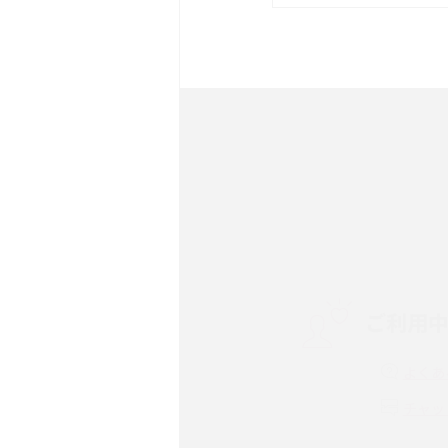
は？サイズやスペックを比
iPhone 16とiPhone 
ック・機能を徹底比較
Androidスマホとは？特
ット、おススメ機種を紹介
スマホや携帯端末の通信速
コツや解除のタイミング・
ご利用
非通知設定とは？184で
iPhone・Androidの設定
よくあ
リプライ機能とは？LINE、X
チャッ
Instagram、TikTokで