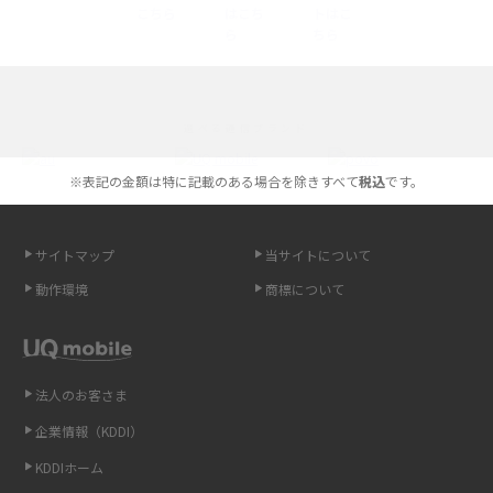
iPhone 16とiPhone 15の違いは？カメラ・スペック・機能を徹底比較
iPhoneの機種変更のやり方は？事前準備・手順やデータ移行方法をわかり
選べる通信ブランド
やすく解説
※表記の金額は特に記載のある場合を除きすべて
税込
です。
スマホが高い理由は？購入費用を抑える方法や端末を選ぶ時の注意点を解
説！
サイトマップ
当サイトについて
Androidスマホとは？特徴やメリット・デメリット、おススメ機種を紹介
動作環境
商標について
高校生にスマホ制限は必要？所持率やメリット・デメリットを詳しく紹介
スマホのネット通信速度が遅い原因は？すぐできる対処法や見直すポイン
トを解説
法人のお客さま
企業情報（KDDI）
スマホや携帯端末の通信速度制限とは？回避のコツや解除のタイミング・
KDDIホーム
方法を解説