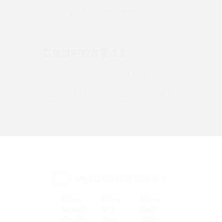
チャットでお問い合わせ
VPN接続とは？仕組みや必要性、メリット・デメリット、接続方法を解説
Threads（スレッズ）とは？主な機能や登録方法、投稿の仕方を解説
ご検討中のお客さま
Instagram（インスタグラム）でスクショするとバレる？バレるケースや撮
り方も解説
UQ mobileのお申し込み・ご相談
UQ WiMAXのお申し込み・ご相談
SMSとは？料金やできること、注意点や届かない時の対処法を解説
Discord（ディスコード）とは？使い方や用語の意味、便利な機能を解説
iPhone 16eとiPhone SE（第3世代）の違いは？サイズやスペックを比較し
て解説
UQ公式SNSアカウント
iPhone 16eとiPhone 14を徹底比較！スペック・機能の違いをわかりやすく
紹介
iPhone 16シリーズのモデルを比較！価格・サイズ・カメラ性能の違いを徹
底解説