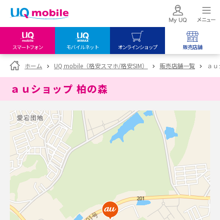
スマートフォン
モバイルネット
オンラインショップ
販売店舗
my UQ WiMAX
UQ mobile
UQ mobile
ホーム
UQ mobile（格安スマホ/格安SIM）
販売店舗一覧
ａｕ
UQ WiMAX ご契約の方
オンラインショップ
販売店舗
ａｕショップ 柏の森
My UQ mobile
UQ WiMAX
UQ WiMAX
UQ mobile ご契約の方
オンラインショップ
販売店舗
UQ mobile
データチャージサイト