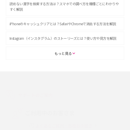
読めない漢字を検索する方法は？スマホでの調べ方を機種ごとにわかりや
すく解説
iPhoneのキャッシュクリアとは？SafariやChromeで消去する方法を解説
Instagram（インスタグラム）のストーリーズとは？使い方や見方を解説
ASMRとは？初心者向けの代表ジャンルや楽しみ方を解説
もっと見る
スマホのアラーム設定方法を解説！鳴らない原因と対処法、便利機能も紹
介
LINEで友だちを削除する方法は？方法ごとの影響や復活・復元する方法も
解説
サポートのご案内
プリペイドSIMとは？種類やメリット・デメリット、利用までの流れを解説
ご利用中のお客さま
MNOとは？MVNOやMVNEとの違いやメリット・デメリットを解説
よくあるご質問・各種お手続き