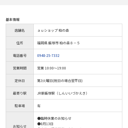
基本情報
店舗名
ａｕショップ 柏の森
住所
福岡県 飯塚市 柏の森８－５
電話番号
0948-25-7332
営業時間
営業 10:00～19:00
定休日
第3火曜日(祝日の場合翌平日)
最寄り駅
JR新飯塚駅（しんいいづかえき）
駐車場
有
●臨時休業のお知らせ
●8月13日
お知らせ