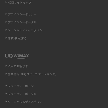
KDDIサイトマップ
LINEの引き継ぎ方法は？対象データや事前準備・条件・注意点などを解説
プライバシーポリシー
LINEの通知がこない時の原因と対処法9選！設定の確認手順も解説
プライバシーポータル
ソーシャルメディアポリシー
非通知設定とは？184で電話をかける方法やiPhone・Androidの設定を解説
約款•利用規約
iCloudの使用容量を減らす9つの方法！使用状況の確認手順も紹介
スマホのウィジェットとは？iPhone・Androidの設定方法やおススメを紹
介
法人のお客さま
リプライ機能とは？LINE、X（旧Twitter）、Instagram、TikTokで送る方法
企業情報（UQコミュニケーションズ）
を解説
プライバシーポリシー
インスタのDMの送り方は？便利機能の使い方や注意点をわかりやすく解説
プライバシーポータル
Bluetooth®とは？Wi-Fiとの違いやスマホ・PCとの接続方法を解説
ソーシャルメディアポリシー