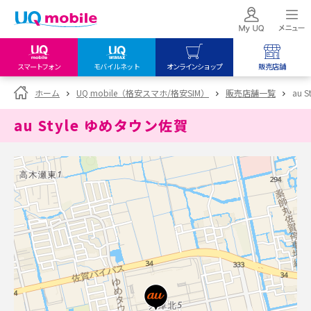
スマートフォン
モバイルネット
オンラインショップ
販売店舗
my UQ WiMAX
UQ mobile
UQ mobile
ホーム
UQ mobile（格安スマホ/格安SIM）
販売店舗一覧
au 
UQ WiMAX ご契約の方
オンラインショップ
販売店舗
au Style ゆめタウン佐賀
My UQ mobile
UQ WiMAX
UQ WiMAX
UQ mobile ご契約の方
オンラインショップ
販売店舗
UQ mobile
データチャージサイト