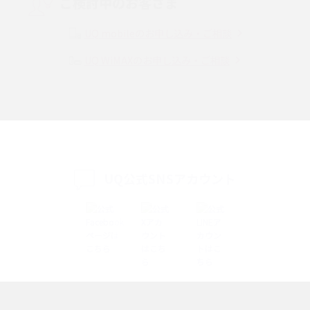
ご検討中のお客さま
Instagram（インスタグラム）でスクショするとバレる？バレるケースや撮
り方も解説
UQ mobileのお申し込み・ご相談
UQ WiMAXのお申し込み・ご相談
SMSとは？料金やできること、注意点や届かない時の対処法を解説
Discord（ディスコード）とは？使い方や用語の意味、便利な機能を解説
iPhone 16eとiPhone SE（第3世代）の違いは？サイズやスペックを比較し
て解説
UQ公式SNSアカウント
iPhone 16eとiPhone 14を徹底比較！スペック・機能の違いをわかりやすく
紹介
iPhone 16シリーズのモデルを比較！価格・サイズ・カメラ性能の違いを徹
底解説
iPhone 16とiPhone 15の違いは？カメラ・スペック・機能を徹底比較
iPhoneの機種変更のやり方は？事前準備・手順やデータ移行方法をわかり