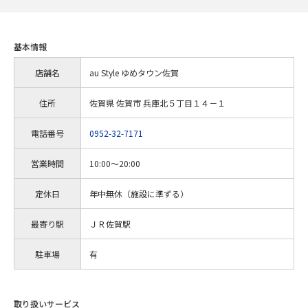
基本情報
店舗名
au Style ゆめタウン佐賀
住所
佐賀県 佐賀市 兵庫北５丁目１４－１
電話番号
0952-32-7171
営業時間
10:00～20:00
定休日
年中無休（施設に準ずる）
最寄り駅
ＪＲ佐賀駅
駐車場
有
取り扱いサービス