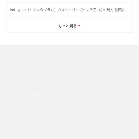
Instagram（インスタグラム）のストーリーズとは？使い方や見方を解説
ASMRとは？初心者向けの代表ジャンルや楽しみ方を解説
もっと見る
スマホのアラーム設定方法を解説！鳴らない原因と対処法、便利機能も紹
介
LINEで友だちを削除する方法は？方法ごとの影響や復活・復元する方法も
解説
サポートのご案内
プリペイドSIMとは？種類やメリット・デメリット、利用までの流れを解説
ご利用中のお客さま
MNOとは？MVNOやMVNEとの違いやメリット・デメリットを解説
よくあるご質問・各種お手続き
チャットでお問い合わせ
VPN接続とは？仕組みや必要性、メリット・デメリット、接続方法を解説
Threads（スレッズ）とは？主な機能や登録方法、投稿の仕方を解説