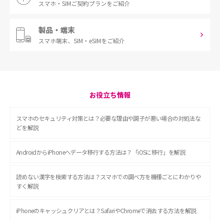
スマホ・SIM
ご契約プランをご紹介
製品・端末
スマホ端末、
SIM・eSIMをご紹介
お役立ち情報
スマホのセキュリティ対策とは？必要な理由や調子が悪い場合の対処法な
どを解説
AndroidからiPhoneへデータ移行する方法は？「iOSに移行」を解説
読めない漢字を検索する方法は？スマホでの調べ方を機種ごとにわかりや
すく解説
iPhoneのキャッシュクリアとは？SafariやChromeで消去する方法を解説