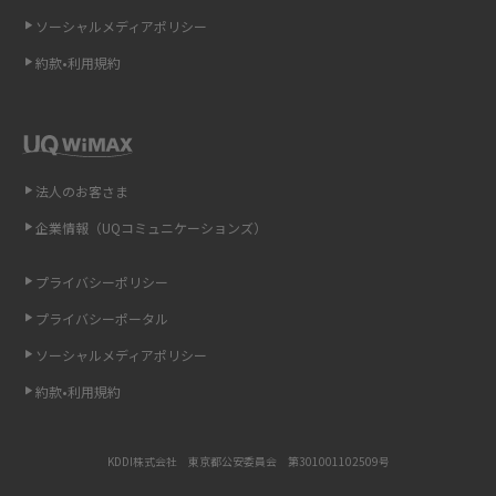
ソーシャルメディアポリシー
非通知設定とは？184で電話をかける方法やiPhone・Androidの設定を解説
約款•利用規約
iCloudの使用容量を減らす9つの方法！使用状況の確認手順も紹介
スマホのウィジェットとは？iPhone・Androidの設定方法やおススメを紹
介
法人のお客さま
リプライ機能とは？LINE、X（旧Twitter）、Instagram、TikTokで送る方法
企業情報（UQコミュニケーションズ）
を解説
プライバシーポリシー
インスタのDMの送り方は？便利機能の使い方や注意点をわかりやすく解説
プライバシーポータル
Bluetooth®とは？Wi-Fiとの違いやスマホ・PCとの接続方法を解説
ソーシャルメディアポリシー
約款•利用規約
LINEで送信取り消しをする方法は？相手に知られるのか、削除との違いも
紹介
KDDI株式会社 東京都公安委員会 第301001102509号
「iPhoneを探す」の使い方と設定方法を紹介！ブラウザやアプリから探す