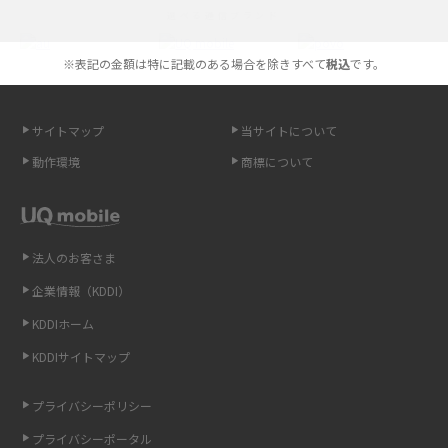
選べる通信ブランド
やすく解説
※表記の金額は特に記載のある場合を除きすべて
税込
です。
スマホが高い理由は？購入費用を抑える方法や端末を選ぶ時の注意点を解
説！
サイトマップ
当サイトについて
Androidスマホとは？特徴やメリット・デメリット、おススメ機種を紹介
動作環境
商標について
高校生にスマホ制限は必要？所持率やメリット・デメリットを詳しく紹介
スマホのネット通信速度が遅い原因は？すぐできる対処法や見直すポイン
トを解説
法人のお客さま
企業情報（KDDI）
スマホや携帯端末の通信速度制限とは？回避のコツや解除のタイミング・
KDDIホーム
方法を解説
KDDIサイトマップ
LINEの引き継ぎ方法は？対象データや事前準備・条件・注意点などを解説
プライバシーポリシー
LINEの通知がこない時の原因と対処法9選！設定の確認手順も解説
プライバシーポータル